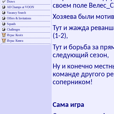
Draws
своем поле Велес_С
All Champs at VOON
Vacancy Search
Хозяева были моти
Offers & Invitations
Squads
Тут и жажда реванш
Challenges
(1-2),
Игры: Козёл
Игры: Кинга
Тут и борьба за пр
следующий сезон,
Ну и конечно мест
команде другого ре
соперником!
Сама игра