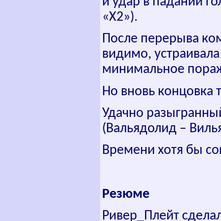
и удар в падании г
«Х2»).
После перерыва ком
видимо, устраивала
минимальное пора
Но вновь концовка т
Удачно разыгранный 
(Вальядолид
–
Виль
Времени хотя бы сок
Резюме
Ривер_Плейт сделал