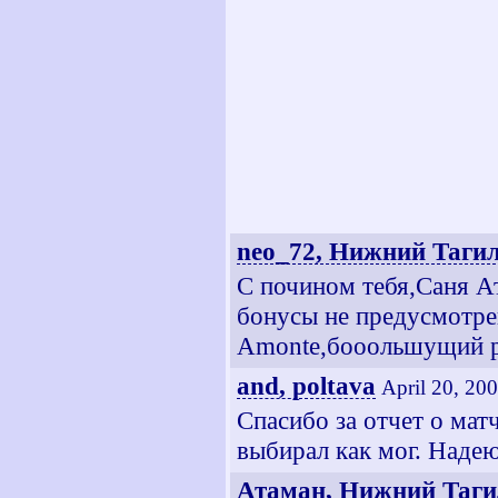
neo_72, Нижний Таги
С почином тебя,Саня А
бонусы не предусмотрен
Amоnte,бооольшущий ре
and, poltava
April 20, 20
Спасибо за отчет о мат
выбирал как мог. Наде
Атаман, Нижний Таги