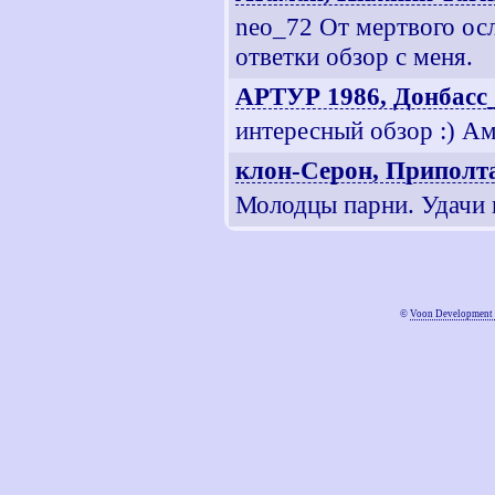
neo_72 От мертвого осл
ответки обзор с меня.
АРТУР 1986, Донбасс
интересный обзор :) Ам
клон-Серон, Приполт
Молодцы парни. Удачи в
©
Voon Development