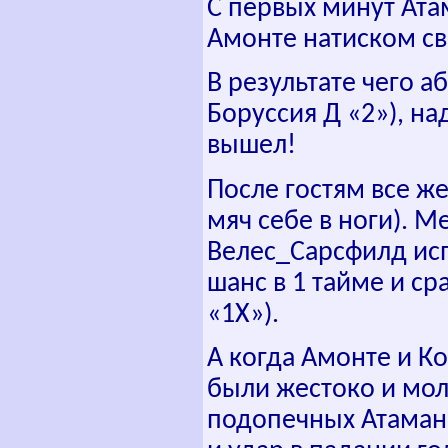
С первых минут Ата
Амонте натиском св
В результате чего 
Боруссия Д «2»), на
вышел!
После гостям все же
мяч себе в ноги). 
Велес_Сарсфилд ис
шанс в 1 тайме и ср
«1Х»).
А когда Амонте и К
были жестоко и мол
подопечных Атамана