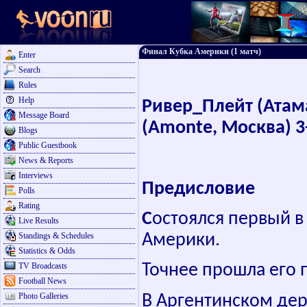
Финал Кубка Америки (1 матч)
Enter
Search
Rules
Help
Ривер_Плейт
(Атам
Message Board
(Amonte, Москва) 3-
Blogs
Public Guestbook
News & Reports
Interviews
Предисловие
Polls
Rating
С
остоялся первый
в
Live Results
Америки.
Standings & Schedules
Statistics & Odds
TV Broadcasts
Точнее прошла его 
Football News
Photo Galleries
В Аргентинском дер