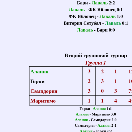
Бари -
Лаваль
2:2
Лаваль
- ФК Яблонец 0:1
ФК Яблонец -
Лаваль
1:0
Витория Сетубал -
Лаваль
0:1
Лаваль
- Бари 0:0
Второй групповой турнир
Группа 1
Алания
3
2
1
1
Горки
2
3
1
1
Сампдория
3
0
3
7
Маритимо
1
1
4
4
Горки -
Алания
1:1
Алания
- Маритимо 3:0
Алания
- Сампдория 2:0
Сампдория -
Алания
2:1
Алания
- Горки 2:2