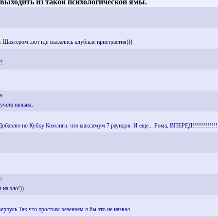
 выходить из такой психологической ямы.
 Шахтером..вот где сказались клубные пристрастия)))
?
29
учета ничьих.
обавлю по Кубку Комлиги, что максимум 7 раундов. И еще... Рома, ВПЕРЕД!!!!!!!!!!!!!!!!!!
07
 на зло!))
ерпуль.Так что простым везением я бы это не назвал.