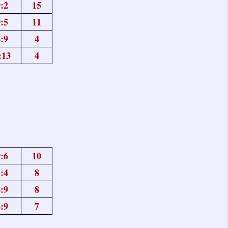
:2
15
:5
11
:9
4
:13
4
:6
10
:4
8
:9
8
:9
7