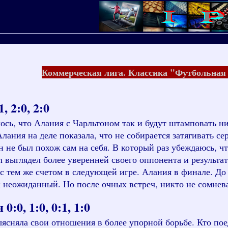
Коммерческая лига. Классика "Футбольна
 2:0, 2:0
ось, что Алания с Чарльтоном так и будут штамповать ни
ания на деле показала, что не собирается затягивать се
он не был похож сам на себя. В который раз убеждаюсь, 
m
выглядел более уверенней своего оппонента и результат
 с тем же счетом в следующей игре. Алания в финале. Д
к неожиданный. Но после очных встреч, никто не сомнева
:0, 1:0, 0:1, 1:0
ясняла свои отношения в более упорной борьбе. Кто поед