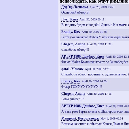
понаблюдать, как будут римляне
Дед Эд, Лесновка
April 29, 2009 23:53
Отличный обзор 5+
Flyer, Киев
April 30, 2009 00:15
Выходить будем с подебой Динамо К в матче с
Franky, Kiev
April 30, 2009 01:48
Герта уже выиграл Кубок?? или еще один матч
Chegem, Анапа
April 30, 2009 11:32
спасибо за обзор!!!
АРТУР 1986, Донбасс_Киев
April 30, 2009 12:
Финал Кубка Комлиги играют до 3х побед без 
qota1, Moscow
April 30, 2009 13:41
Спасибо за обзор, прочитал с удовольствием. Д
Franky, Kiev
April 30, 2009 14:03
Флаер ГОУУУУУУУУУ!!!
Chegem, Анапа
April 30, 2009 17:16
Рома фпиред!!!
АРТУР 1986, Донбасс_Киев
April 30, 2009 20:
А выиграет Герта вместе с Шахтером всем вам
Mangoost, Петрозаводск
May 1, 2009 02:34
В таком же стиле я обыграл Кавезе,Томь и Лив