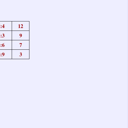
:4
12
:3
9
:6
7
:9
3