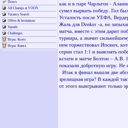
Draws
как и в паре Чарльтон - Алани
All Champs at VOON
сумел вырвать победу. Гол был
Vacancy Search
Усталость после УЕФА, Вердер
Offers & Invitations
Жаль для
Denker
-
a
, но запых
Squads
матча, вместе с этим дарит п
Challenges
турнира, а значит сильнейшем
Игры: Козёл
нем торжествовал Ипсвич, кот
Игры: Кинга
серии стал 1:1 и выяснять поб
кстати в матче Болтон – А.В.
показали добротную игру. Не 
Итак в финал вышли две абсол
зрелищная игра? В каждой так
от этого выигрывают только 