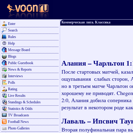
Коммерческая лига. Классика
Enter
Search
Rules
Help
Message Board
Blogs
Алания – Чарльтон 1:1,
Public Guestbook
News & Reports
После стартовых матчей, казал
Interviews
ощупывания слабых сторон, Ал
Polls
но в третьем матче Чарльтон 
Rating
хорошему не приводят.
Chege
Live Results
2:0, Алания добила соперника
Standings & Schedules
результат в некотором роде ка
Statistics & Odds
TV Broadcasts
Лаваль – Ипсвич Таун 0
Football News
Вторая полуфинальная пара вы
Photo Galleries