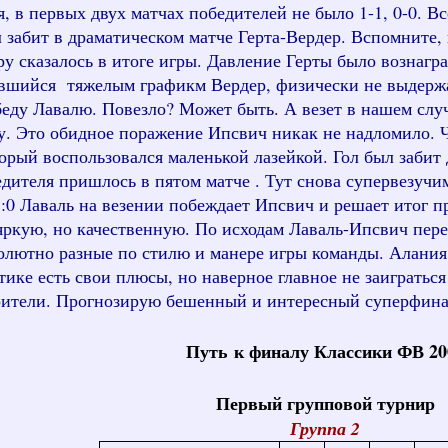
я, в первых двух матчах победителей не было 1-1, 0-0. Вс
 забит в драматическом матче Герта-Вердер. Вспомните, 
у сказалось в итоге игры. Давление Герты было вознагра
авшийся тяжелым графикм Вердер, физически не выдержал
обеду Лавалю. Повезло? Может быть. А везет в нашем с
у. Это обидное поражение Ипсвич никак не надломило. 
орый воспользовался маленькой лазейкой. Гол был забит 
едителя пришлось в пятом матче . Тут снова супервезучи
 1:0 Лаваль на везении побеждает Ипсвич и решает итог 
яркую, но качественную. По исходам Лаваль-Ипсвич пере
ютно разные по стилю и манере игры команды. Алания и
тике есть свои плюсы, но наверное главное не заиграть
зрители. Прогнозирую бешенный и интересный суперфина
Путь к финалу Классики ФВ 20
Первый групповой турнир
Группа 2