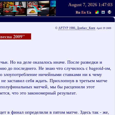
August 7, 2026
1:47:04
Ru
En
Ua
©
АРТУР 1986, Донбасс_Киев
April 29 2009
я весна 2009"
чьи. Но на деле оказалось иначе. После разведки и
рию до последнего. Не знаю что случилось с
bagroid
-ом,
что злоупотребление ничейными ставками ни к чему
 не заставил себя ждать. Прихлопнув в третьем матче
о полуфинальных матчей, мы бы расценили этот
ется, что это закономерный результат.
ет в финал определили в пятом матче. Здесь так - же,