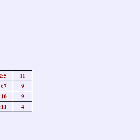
2:5
11
0:7
9
:10
9
:11
4