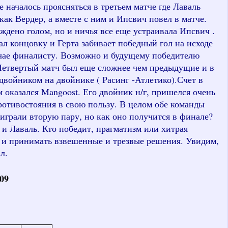
е началось проясняться в третьем матче где Лаваль
как Вердер, а вместе с ним и Ипсвич повел в матче.
ждено голом, но и ничья все еще устраивала Ипсвич .
 концовку и Герта забивает победный гол на исходе
лучае финалисту. Возможно и будущему победителю
Четвертый матч был еще сложнее чем предыдущие и в
двойником на двойнике ( Расинг -Атлетико).Счет в
м оказался
Mangoost
. Его двойник н/г, пришелся очень
противостояния в свою пользу. В целом обе команды
играли вторую пару, но как оно получится в финале?
 Лаваль. Кто победит, прагматизм или хитрая
ся и принимать взвешенные и трезвые решения. Увидим,
л.
09