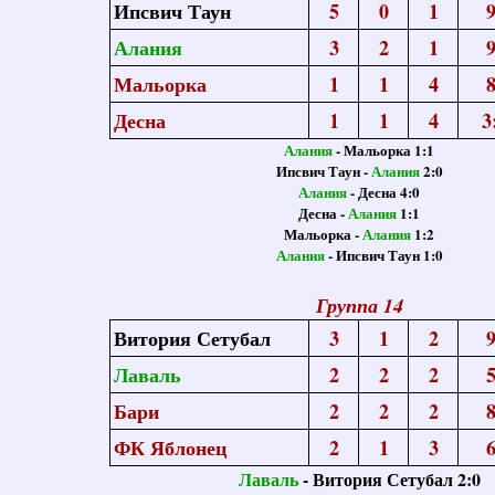
Ипсвич Таун
5
0
1
9
Алания
3
2
1
9
Мальорка
1
1
4
8
Десна
1
1
4
3
Алания
- Мальорка 1:1
Ипсвич Таун -
Алания
2:0
Алания
- Десна 4:0
Десна -
Алания
1:1
Мальорка -
Алания
1:2
Алания
- Ипсвич Таун 1:0
Группа 14
Витория Сетубал
3
1
2
9
Лаваль
2
2
2
5
Бари
2
2
2
8
ФК Яблонец
2
1
3
6
Лаваль
- Витория Сетубал 2:0