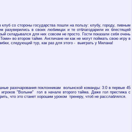
в клуб со стороны государства пошли на пользу: клубу, городу, пивным
ем разуверились в своих любимцах и те отблагодарили их блестящей
ый складывался для них совсем не просто. Гости показали себя очень
«Томи» во втором тайме.
Англичане ни как не могут поймать свою игру в
шибки, следующий тур, как раз для этого - выиграть у Милана!
ошные разочарования поклонникам волынской команды: 3:0 в первые 45
 игроков "Волыни" гол в начале второго тайма. Даже гол престижа с
ить, что это станет хорошим уроком тренеру, чтоб не расслаблялся.