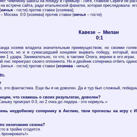
т Чемпиону шансы на победу в Премьер - Лиге, главное Сереги не расс
на встрече сайта, ради итальянской фанатки, которая преследовала ег
(
ничья
- гости) против ставки (хозяева);
 Москва 0:0 (хозяева) против ставки (
ничья
– гости).
Кавезе – Милан
0:1
анда хозяев владела значительным преимуществом, но своими голев
енности, но и в сумасшедшей концовке вырвать победу, который, в
е 1 удара. Занимательно, то что, в тактике Олега, вернее в его играх
ный лис переиграл своего оппонента. Но и двойник соперника отбить оди
(ничья - гости) против ставки (
хозяева
- ничья);
а».
?
е, это фантастика. Еще бы я не доволен. Да и тур был сложный, победны
нции, что скажешь о своих результатах, доволен?
аныку проиграл 0-3, но 2 очка до лидера - это нормуль.»
ень неудобному сопернику в Англию, твои прогнозы на игру с 
 по окончанию сезона?
то в тройке сгодится.
 бронировать!»