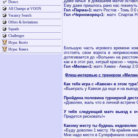
Даже ничья в домашнем матче оставляе
Draws
Ему даже пришлось рано нас покинуть 
All Champs at VOON
Гол «Парма»1:
матч Ростов - Томь 0:0 
Гол «Черноморец»1:
матч Спартак Н –
Vacancy Search
Offers & Invitations
Squads
Challenges
Игры: Козёл
Большую часть игрового времени ком
Игры: Кинга
отстоять свои ворота в неприкоснов
дотягивается до «Волыни» на расстояни
как и в этот раз, хитрый красно – чер
Гол «Милан»1:
матч Химки - Амкар 2:0 
Флеш-интервью с тренером «Милан
Как тебе игра с «Кавезе» в этом туре
«Выиграть у Кавезе да еще и на выезд
Пройдена половина турнирной диста
«Доволен, жаль что в личной встрече С
У тебя следующий матч выезд к оч
Придется рисковать!»
Какому месту ты будешь недоволен
«Буду доволен 1 месту. На крайняк мес
Мне надо место в Суперфинале сезона