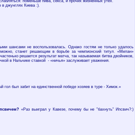
лабляться: поменьше пива, секса, и прочих жизненных утех.
о в джунглях Киева :).
ыми шансами не воспользовалась. Однако гостям не только удалось
озможно, станет решающим в борьбе за чемпионский титул. «Милан»
, частенько решается результат матча, так называемая битва двойников,
ночкой в Нальчике ставкой - «ничья» заслуживает уважения.
й гол был забит на единственной победе хозяев в туре - Химок.»
Ипсвичем?
«Раз выиграл у Кавезе, почему бы не "бахнуть" Ипсвич?:)