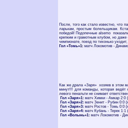
После, того как стало известно, что 
ларькам, простым болельщикам. Кста
победой! Подопечные alsemo показали
крепким и грамотным клубом, но даже
чемпионате, поезд по тихонько уходит,
Гол «Томь»1:
матч Локомотив - Динамо
Как же драла «Заря» хозяев в этом м
минут!!! для команды, которая ведё
левого пенальти не снимает ответств
Гол «Заря»1:
матч Химки - Амкар 2:0 (
Гол «Заря»2:
матч Зенит - Рубин 0:0 (
Гол «Заря»3:
матч Ростов - Томь 0:0 (
Гол «Заря»4:
матч Кубань - Терек 1:1 
Гол «Волынь»1:
матч Локомотив - Дин