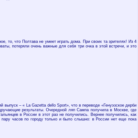
, то, что Полтава не умеет играть дома. При своих та зрителях! Из 4
оваты,
потеряли очень важные для себя три очка в этой встречи, и это
ий выпуск – «
La Gazetta
dello Sport», что в переводе «Генуэзское дерби
удручающие результаты. Очередной ляп Сампа получила в Москве, где
альянцев в России в этот раз не получились. Вернее получились, как
 пару часов по городу только и было слышно: в России нет еще пока