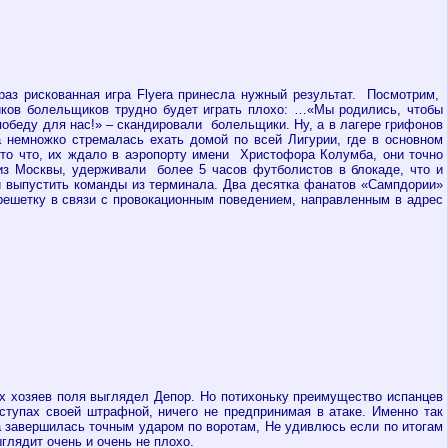
раз рискованная игра Flyera принесла нужный результат. Посмотрим,
риков болельщиков трудно будет играть плохо: …«Мы родились, чтобы
 победу для нас!» – скандировали болельщики.
Ну, а в лагере грифонов
 немножко стремалась ехать домой по всей Лигурии, где в основном
 то что, их ждало в аэропорту имени Христофора Колумба, они точно
з Москвы, удерживали более 5 часов футболистов в блокаде, что и
и выпустить команды из терминала. Два десятка фанатов «Сампдории»
решетку в связи с провокационным поведением, направленным в адрес
ах хозяев поля выглядел Депор. Но потихоньку преимущество испанцев
ступах своей штрафной, ничего не предпринимая в атаке. Именно так
ева завершилась точным ударом по воротам, Не удивлюсь если по итогам
глядит очень и очень не плохо.