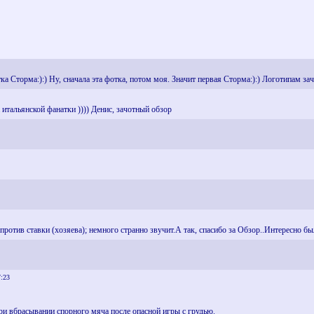
ка Сторма:):) Ну, сначала эта фотка, потом моя. Значит первая Сторма:):) Логотипам зач
а итальянской фанатки )))) Денис, зачотный обзор
против ставки (хозяева); немного странно звучит.А так, спасибо за Обзор..Интересно б
7:23
при вбрасывании спорного мяча после опасной игры с грудью.