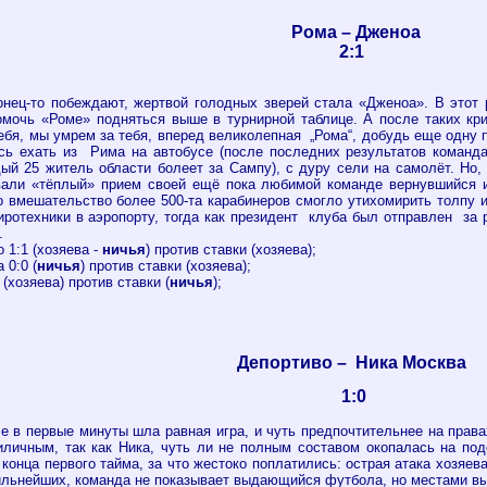
Рома – Дженоа
2:1
нец-то побеждают, жертвой голодных зверей стала «Дженоа». В этот 
помочь «Роме» подняться выше в турнирной таблице. А после таких к
тебя, мы умрем за тебя, вперед великолепная „Рома“, добудь еще одну
сь ехать из Рима на автобусе (после последних результатов команда
ый 25 житель области болеет за Сампу), с дуру сели на самолёт. Но,
али «тёплый» прием своей ещё пока любимой команде вернувшийся и
 вмешательство более 500-та карабинеров смогло утихомирить толпу 
ротехники в аэропорту, тогда как президент клуба был отправлен за 
.
 1:1 (хозяева -
ничья
) против ставки (хозяева);
 0:0 (
ничья
) против ставки (хозяева);
 (хозяева) против ставки (
ничья
);
Депортиво – Ника Москва
1:0
ле в первые минуты шла равная игра, и чуть предпочтительнее на прав
личным, так как Ника, чуть ли не полным составом окопалась на под
о конца первого тайма, за что жестоко поплатились: острая атака хозя
сильнейших, команда не показывает выдающийся футбола, но местами вы