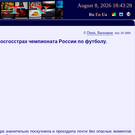
August 8, 2026
18:43:28
Ru
En
Ua
©
Denis, Васильков
July 29 2009
Росгосстрах чемпионата России по футболу
.
ра значительно поскучнела и проходила почти без опасных моментов.