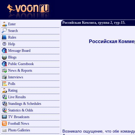
Российская Комлига, группа 2, тур-15.
Enter
Search
Rules
Российская Коммер
Help
Message Board
Blogs
Public Guestbook
News & Reports
Interviews
Polls
Rating
Live Results
Standings & Schedules
Statistics & Odds
TV Broadcasts
Football News
Photo Galleries
Возникало ощущение, что обе команды