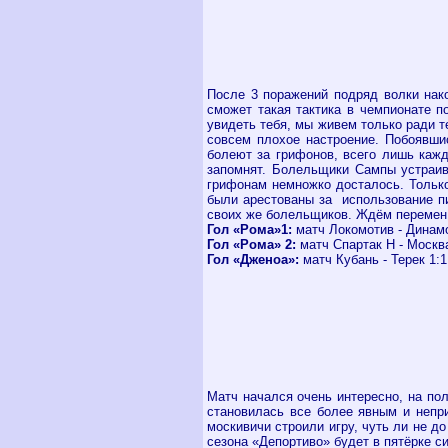
После 3 поражений подряд волки нако
сможет такая тактика в чемпионате 
увидеть тебя, мы живем только ради 
совсем плохое настроение. Побоявши
болеют за грифонов, всего лишь кажд
запомнят. Болельщики Сампы устраив
грифонам немножко досталось. Только
были арестованы за использование пи
своих же болельщиков. Ждём перемен
Гол «Рома»1:
матч Локомотив - Динамо
Гол «Рома» 2:
матч Спартак Н - Москва
Гол «Дженоа»:
матч Кубань - Терек 1:1
Матч начался очень интересно, на по
становилась все более явным и непри
москивичи строили игру, чуть ли не д
сезона «Депортиво» будет в пятёрке 