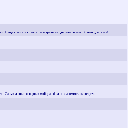
ет. А еще я заметил фотку со встречи на одноклассниках:) Санык, держись!!!
ыло. Санык давний соперник мой, рад был познакомится на встрече.