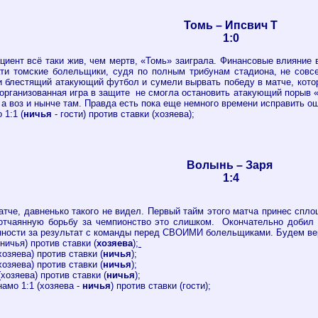
Томь – Ипсвич Т
1:0
пациент всё таки жив, чем мертв, «Томь» заиграла. Финансовые влияние 
ти томские болельщики, судя по полным трибунам стадиона, не совс
 блестящий атакующий футбол и сумели вырвать победу в матче, котор
 организованная игра в защите не смогла остановить атакующий порыв 
 а воз и нынче там. Правда есть пока еще немного времени исправить о
 1:1 (
ничья
- гости) против ставки (хозяева);
Волынь – Заря
1:4
атче, давненько такого не видел. Первый тайм этого матча принес спл
т отчаянную борьбу за чемпионство это слишком. Окончательно добил
енности за результат с команды перед СВОИМИ болельщиками. Будем вер
ничья) против ставки (
хозяева
);
хозяева) против ставки (
ничья
);
хозяева) против ставки (
ничья
);
(хозяева) против ставки (
ничья
);
амо 1:1 (хозяева -
ничья
) против ставки (гости);