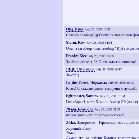
Oleg, Киев
July 29, 2009 13:36
Спасибо за обзор)))) Особенно повеселила фот
Storm, Kiev
July 29, 2009 14:04
Олег, а ты обзор читал вообще? ))))) это фотк
Franky, Kiev
July 29, 2009 16:18
За обзор респект, 5+ Очень классно пишешь!
ЯЩЕР, Мытищи
July 29, 2009 16:47
Зачот! :)
In_the_Forest, Черкассы
July 29, 2009 18:43
Класс! С каждым разом все лучше и лучше!..
fightmaster, Saratov
July 29, 2009 19:51
Гол «Заря»1: матч Химки - Амкар 2:0 (ничья) 
70-ый, Белгород
July 29, 2009 21:26
первая фото - это гл рефери встречи?
Zirka, Запорожье - Тернополь
July 30, 2009 0
Хороший обзор.
70-ый
Думаю, что да, рефери. Которая запечатлена 