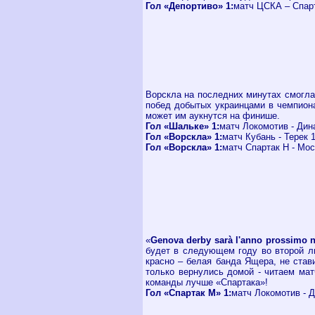
Гол «Депортиво» 1:
матч ЦСКА – Спарт
Ворскла на последних минутах смогла 
побед добытых украинцами в чемпиона
может им аукнутся на финише.
Гол «Шальке» 1:
матч Локомотив - Дина
Гол «Ворскла» 1:
матч Кубань - Терек 1
Гол «Ворскла» 1:
матч Спартак Н - Моск
«
Genova derby sarà l'anno prossimo n
будет в следующем году во второй л
красно – белая банда Ящера, не став
только вернулись домой - читаем ма
команды лучше «Спартака»!
Гол «Спартак М» 1:
матч Локомотив - Д