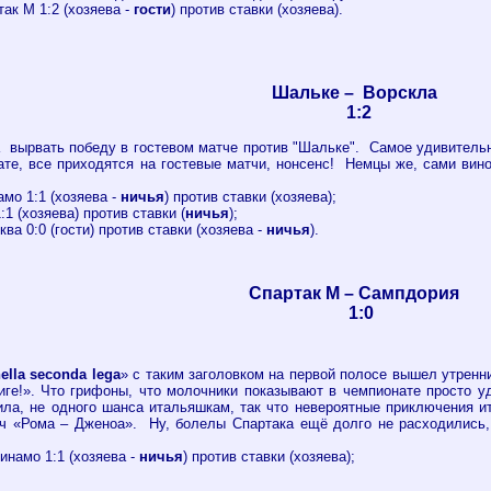
ак М 1:2 (хозяева -
гости
) против ставки (хозяева).
Шальке – Ворскла
1:2
вырвать победу в гостевом матче против "Шальке". Самое удивительное
те, все приходятся на гостевые матчи, нонсенс! Немцы же, сами вин
мо 1:1 (хозяева -
ничья
) против ставки (хозяева);
:1 (хозяева) против ставки (
ничья
);
ва 0:0 (гости) против ставки (хозяева -
ничья
).
Спартак М – Сампдория
1:0
ella seconda lega
» с таким заголовком на первой полосе вышел утренн
иге!». Что грифоны, что молочники показывают в чемпионате просто 
ила, не одного шанса итальяшкам, так что невероятные приключения ит
тч «Рома – Дженоа». Ну, болелы Спартака ещё долго не расходились,
инамо 1:1 (хозяева -
ничья
) против ставки (хозяева);