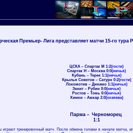
ческая Премьер- Лига представляет матчи 15-го тура 
ЦСКА – Спартак М 1:2
(гости)
Спартак Н – Москва 0:0
(ничья)
Кубань – Терек 1:1
(ничья)
Крылья Советов – Сатурн 0:2
(гости)
Локомотив – Динамо 1:1
(ничья)
Зенит – Рубин 0:0
(ничья)
Ростов – Томь 0:0
(ничья)
Химки – Амкар 2:0
(хозяева)
Парма – Черноморец
1:1
 играют тренировочный матч. После обмена голами в начале матча, иг