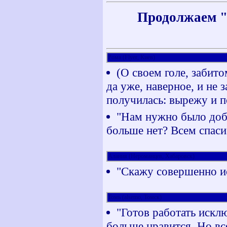
Продолжаем "о
Рома (Flyer, Киев)
(О своем голе, забито
да уже, наверное, и не 
получилась: вырежу и п
"Нам нужно было доби
больше нет? Всем спаси
Алания (Нероманцев, Хабаровск)
"Скажу совершенно ис
Томь (alsemo, Томск)
"Готов работать искл
больше нравится. Но вс