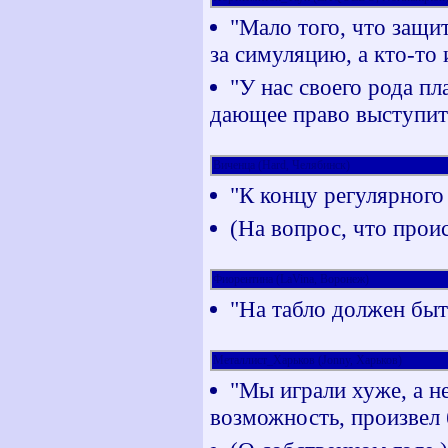
"Мало того, что защит
за симуляцию, а кто-то
"У нас своего рода пл
дающее право выступит
Виченца (Hard, Челябинск)
"К концу регулярного
(На вопрос, что проис
Фиорентина (LaVina, Воронеж)
"На табло должен быть
Металлист_Харьков (Jonny, Харьков)
"Мы играли хуже, а н
возможность, произвел б