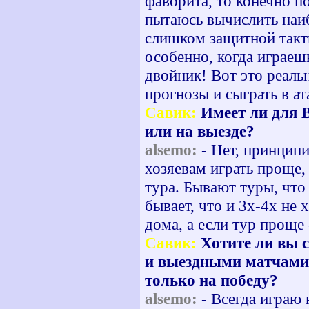
фаворита, то конечно п
пытаюсь вычислить наиб
слишком защитной такти
особенно, когда играешь
двойник! Вот это реаль
прогнозы и сыграть в а
Савик:
Имеет ли для В
или на выезде?
alsemo:
- Нет, принципи
хозяевам играть проще,
тура. Бывают туры, что
бывает, что и 3х-4х не 
дома, а если тур проще -
Савик:
Хотите ли вы 
и выездными матчами,
только на победу?
alsemo:
- Всегда играю 