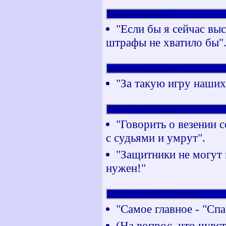
Милан (Bambarbia, Kiev)
"Если бы я сейчас выс
штрафы не хватило бы"
Црвена_Звезда (Сок, Воронеж)
"За такую игру наших
Севилья (Postal 2, Тамбов)
"Говорить о везении с
с судьями и умрут".
"Защитники не могут в
нужен!"
Спартак_Москва (ЯЩЕР, Мытищи)
"Самое главное - "Спа
(На вопрос, что чувст