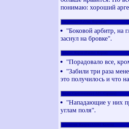
понимаю: хороший арген
Фиорентина (LaVina, Воронеж)
"Боковой арбитр, на г
заснул на бровке".
Динамо_Киров (Fatalist, Киров)
"Порадовало все, кро
"Забили три раза мене
это получилось и что на
Лисма_Светотехника (-AD-, Саранск)
"Нападающие у них п
углам поля".
Локомотив_Калуга (ANISI, Калуга)