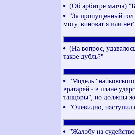
(Об арбитре матча) "Б
"За пропущенный гол 
могу, виноват я или нет"
Динамо_Дрезден (Belfast, Хабаровск)
(На вопрос, удавалось
такое дубль?"
Чарльтон (bagroid, Обнинск)
"Модель "найковского
вратарей - в плане удар
танцоры", но должны же
"Очевидно, наступил 
Спартак_Москва (ЯЩЕР, Мытищи)
"Жалобу на судейство