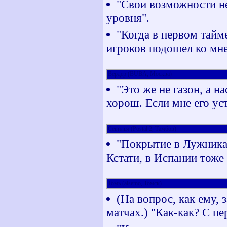
"Свои возможности не
уровня".
"Когда в первом тайм
игроков подошел ко мне 
Вердер (BUBA, Москва)
"Это же не газон, а н
хорош. Если мне его уст
Севилья (Postal 2, Тамбов)
"Покрытие в Лужниках
Кстати, в Испании тоже
Томь (alsemo, Томск)
(На вопрос, как ему,
матчах.) "Как-как? С пер