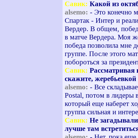
Савик:
Какой из октя
alsemo:
- Это конечно м
Спартак - Интер и реал
Вердер. В общем, побед
в матче Вердера. Моя же
победа позволила мне д
группе. После этого мат
побороться за президен
Савик:
Рассматривая в
скажите, жеребьевкой
alsemo:
- Все складывае
Postal, потом в лидеры
который еще наберет хо
группа сильная и интере
Савик:
Не загадывали,
лучше там встретиться
alsemo:
- Нет, пока еще