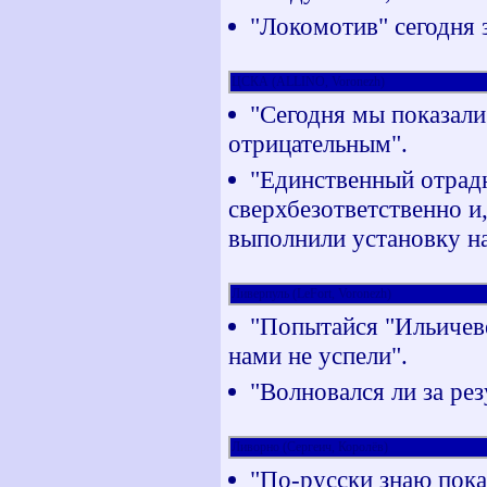
"Локомотив" сегодня 
ЦСКА (ALLINO, Voronezh)
"Сегодня мы показали
отрицательным".
"Единственный отрадн
сверхбезответственно и
выполнили установку на
Ливерпуль (LeFort, Voronezh)
"Попытайся "Ильичеве
нами не успели".
"Волновался ли за рез
Ливорно (Сергеич, Королёв)
"По-русски знаю пока