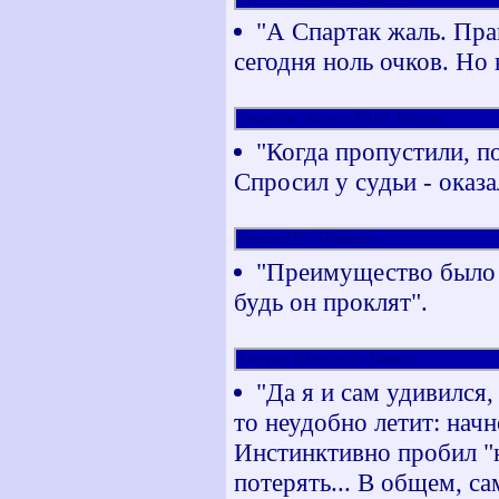
"А Спартак жаль. Пра
сегодня ноль очков. Но
Локомотив_Калуга (ANISI, Калуга)
"Когда пропустили, п
Спросил у судьи - оказа
Венеция (777, Обнинск)
"Преимущество было н
будь он проклят".
Айнтрахт (Menshevick, Чикаго)
"Да я и сам удивился,
то неудобно летит: нач
Инстинктивно пробил "н
потерять... В общем, са