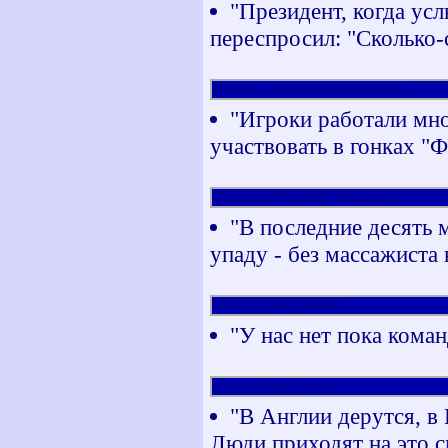
"Президент, когда ус
переспросил: "Сколько-
Металлист_Харьков (Jonny, Харьков)
"Игроки работали мно
участвовать в гонках "
Ильичевец (Игорь2006, Мариуполь)
"В последние десять м
упаду - без массажиста
Бетис (Иверни, Воронеж)
"У нас нет пока кома
Ювентус (Кофе, Тамбов)
"В Англии дерутся, в
Люди приходят на это с