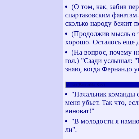
(О том, как, забив п
спартаковским фанатам.)
сколько народу бежит по
(Продолжив мысль о то
хорошо. Осталось еще д
(На вопрос, почему н
гол.) "Сзади услышал: 
знаю, когда Фернандо ус
Милан (Bambarbia, Kiev)
"Начальник команды с
меня убьет. Так что, ес
виноват!"
"В молодости я намно
ли".