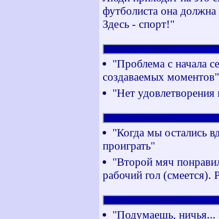
футболиста она должна б
Здесь - спорт!"
Виченца (Hard, Челябинск)
"Проблема с начала се
создаваемых моментов"
"Нет удовлетворения н
Лацио (Chegem, Воронеж)
"Когда мы остались в
проиграть"
"Второй мяч понрави
рабочий гол (смеется). 
Локомотив (~ЭйдеН, SARANSK)
"Подумаешь, ничья... 