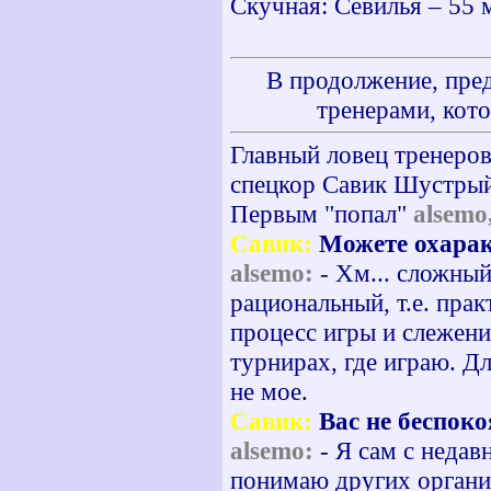
Скучная: Севилья – 55 
В продолжение, пре
тренерами, кото
Главный ловец тренеров
спецкор Савик Шустры
Первым "попал"
alsemo
Савик:
Можете охаракт
alsemo:
- Хм... сложный
рациональный, т.е. прак
процесс игры и слежени
турнирах, где играю. Дл
не мое.
Савик:
Вас не беспоко
alsemo:
- Я сам с недав
понимаю других организ