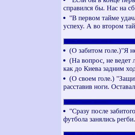
справился бы. Нас на с
"В первом тайме удач
успеху. А во втором тайм
Динамо_Киров (Fatalist, Киров)
(О забитом голе.)"Я н
(На вопрос, не ведет 
как до Киева задним хо
(О своем голе.) "Защ
расставив ноги. Оставал
Ливорно (Сергеич, Королёв)
"Сразу после забитого
футбола занялись регби
Црвена_Звезда (Сок, Воронеж)