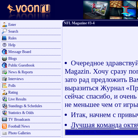
NFL Magazine #3-4
Enter
Search
Rules
Help
Message Board
Blogs
Очередное здравствуй
Public Guestbook
Magazin. Хочу сразу по
News & Reports
зато рад предложить Ва
Interviews
Polls
выразиться Журнал «Про
Rating
сейчас спасибо, и очен
Live Results
не меньшее чем от игры
Standings & Schedules
Statistics & Odds
Итак, начнем с привыч
TV Broadcasts
Лучшая команда октя
Football News
Ливерпуль (LeFort, Voronezh)
Photo Galleries