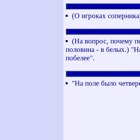
ЦСКА (ALLINO, Voronezh)
(О игроках соперника
Бетис (Иверни, Воронеж)
(На вопрос, почему п
половина - в белых.) "Н
побелее".
Бирмингем (Ball, Санкт-Петербург)
"На поле было четвер