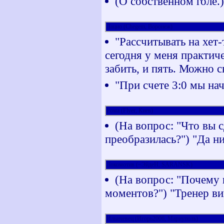
(О собственном голе.)
Лацио (Chegem, Воронеж)
"Рассчитывать на хет-
сегодня у меня практиче
забить, и пять. Можно ск
"При счете 3:0 мы на
Рома (Flyer, Киев)
(На вопрос: "Что вы с
преобразилась?") "Да ни
Локомотив (~ЭйдеН, SARANSK)
(На вопрос: "Почему 
моментов?") "Тренер ви
Ильичевец (Игорь2006, Мариуполь)