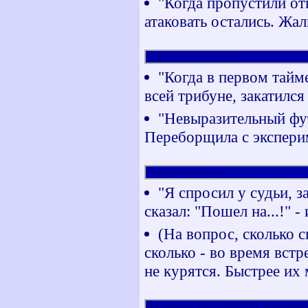
"Когда пропустили отв
атаковать остались. Жал
Шарлеруа (jelistoy, Львов)
"Когда в первом тайм
всей трибуне, закатился
"Невыразительный фут
Переборщила с экспери
Анжи (Maxus, Киев)
"Я спросил у судьи, з
сказал: "Пошел на...!" -
(На вопрос, сколько 
сколько - во время встр
не курятся. Быстрее их 
Нортхэмптон_Таун (EXQUEDO, Northampton