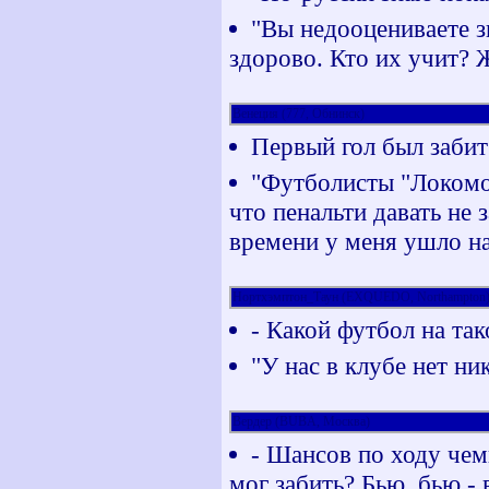
"Вы недооцениваете з
здорово. Кто их учит? 
Венеция (777, Обнинск)
Первый гол был забит
"Футболисты "Локомот
что пенальти давать не
времени у меня ушло н
Нортхэмптон_Таун (EXQUEDO, Northampton
- Какой футбол на так
"У нас в клубе нет ни
Вердер (BUBA, Москва)
- Шансов по ходу чемп
мог забить? Бью, бью - 