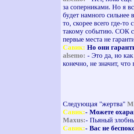
за соперниками. Но я в
будет намного сильнее 
то, скорее всего где-то
такому событию. СОК с
первые места не гарант
Савик:
Но они гарант
alsemo:
- Это да, но как
конечно, не значит, что
Следующая "жертва"
M
Савик:
- Можете охара
Maxus:
- Пьяный злобн
Савик:
- Вас не беспо