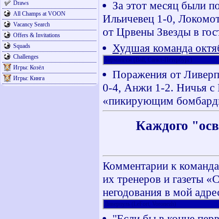
За этот месяц были п
Draws
All Champs at VOON
Ильичевец 1-0, Локомот
Vacancy Search
от Црвены Звезды в гос
Offers & Invitations
Худшая команда октя
Squads
Challenges
Бирмингем (Ball, Санкт-Петербург)
Игры: Козёл
Поражения от Ливерп
Игры: Кинга
0-4, Анжи 1-2. Ничья с
«пикирующим бомбард
Каждого "осв
Комментарии к команда
их тренеров и газеты «
негодования в мой адре
Ливерпуль (LeFort, Voronezh)
"Если бы в конце пер