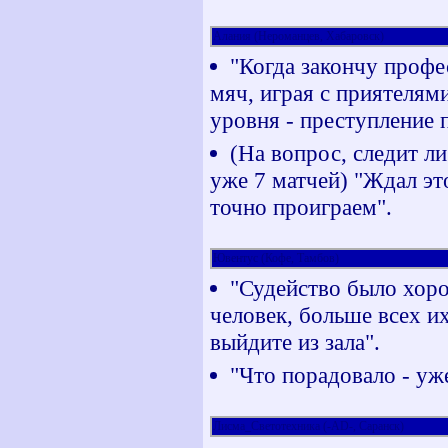
Алания (Нероманцев, Хабаровск)
"Когда закончу профе
мяч, играя с приятелями
уровня - преступление 
(На вопрос, следит л
уже 7 матчей) "Ждал эт
точно проиграем".
Ювентус (Кофе, Тамбов)
"Судейство было хор
человек, больше всех и
выйдите из зала".
"Что порадовало - уже
Лисма_Светотехника (-AD-, Саранск)