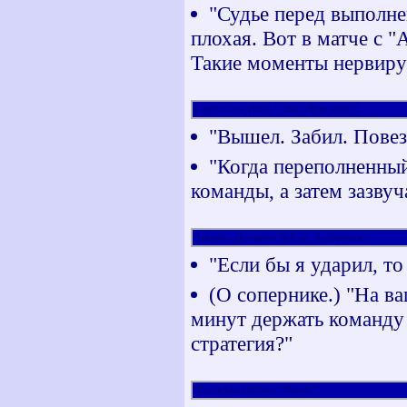
"Судье перед выполне
плохая. Вот в матче с "
Такие моменты нервиру
Бирмингем (Ball, Санкт-Петербург)
"Вышел. Забил. Повез
"Когда переполненны
команды, а затем зазву
Динамо_Дрезден (Belfast, Хабаровск)
"Если бы я ударил, то
(О сопернике.) "На ва
минут держать команду 
стратегия?"
Шарлеруа (jelistoy, Львов)