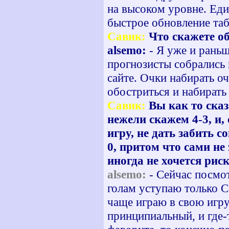
на высоком уровне. Еди
быстрое обновление таб
Савик:
Что скажете об
alsemo:
- Я уже и раньш
прогнозисты собрались 
сайте. Очки набирать о
обостриться и набирать
Савик:
Вы как то сказ
нежели скажем 4-3, и,
игру, не дать забить с
0, притом что сами не
иногда не хочется рис
alsemo:
- Сейчас посмо
голам уступаю только С
чаще играю в свою игру
принципиальный, и где-