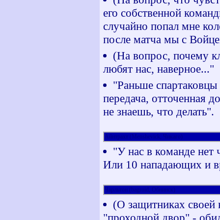
его собственной команд
случайно попал мне кол
после матча мы с Войце
(На вопрос, почему к
любят нас, наверное..."
"Раньше спартаковцы 
передача, отточенная д
не знаешь, что делать".
Айнтрахт (Menshevick, Чикаго)
"У нас в команде нет 
Или 10 нападающих и в
Чарльтон (bagroid, Обнинск)
(О защитниках своей 
"проходной двор" - оби