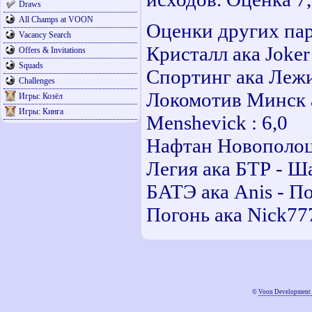
Draws
All Champs at VOON
Оценки других пар
Vacancy Search
Кристалл ака Joker 
Offers & Invitations
Squads
Спортинг ака Лежи
Challenges
Локомотив Минск а
Игры: Козёл
Игры: Кинга
Menshevick : 6,0
Нафтан Новополоцк
Легия ака БТР - Ша
БАТЭ ака Anis - По
Погонь ака Nick777
©
Voon Development