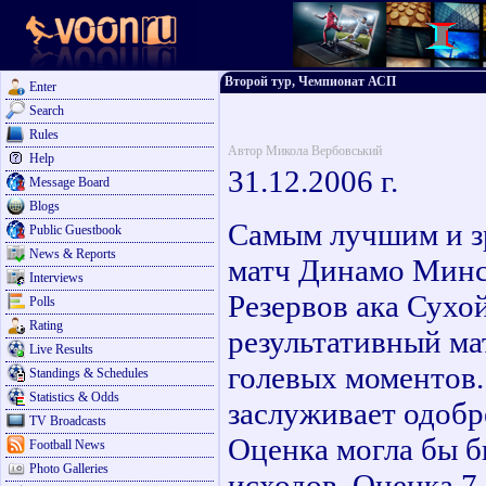
Второй тур, Чемпионат АСП
Enter
Search
Rules
Автор Микола Вербовський
Help
31.12.2006 г.
Message Board
Blogs
Самым лучшим и з
Public Guestbook
News & Reports
матч Динамо Минс
Interviews
Резервов ака Сухой
Polls
Rating
результативный ма
Live Results
голевых моментов.
Standings & Schedules
Statistics & Odds
заслуживает одобр
TV Broadcasts
Оценка могла бы б
Football News
Photo Galleries
исходов. Оценка 7