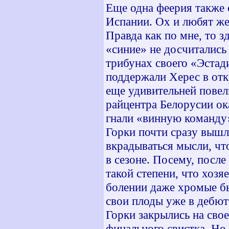
Еще одна феерия также с
Испании. Ох и любят же
Правда как по мне, то з
«синие» не досчитались
трибунах своего «Эстад
поддержали Херес в отк
еще удивительней повел
райцентра Белорусии ок
гнали «винную команду»
Горки почти сразу вышл
вкрадываться мысли, чт
в сезоне. Посему, посл
такой степени, что хозя
болении даже хромые бы
свои плоды уже в дебюте
Горки закрылись на свое
финального свистка. Но 