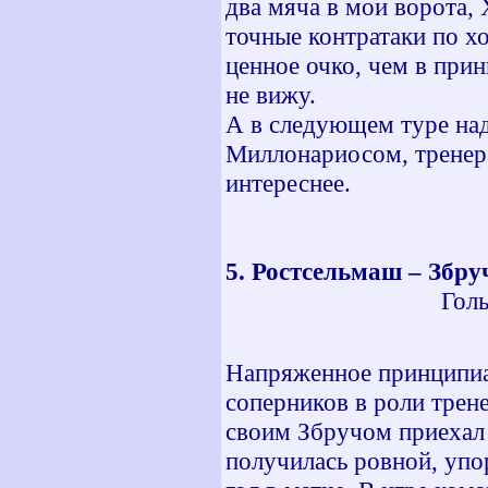
два мяча в мои ворота,
точные контратаки по х
ценное очко, чем в прин
не вижу.
А в следующем туре надо
Миллонариосом, тренера 
интереснее.
5. Ростсельмаш – Збр
Голы: 62 ми
Напряженное принципиа
соперников в роли трен
своим Збручом приехал 
получилась ровной, упор