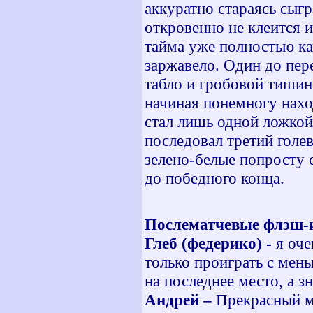
аккуратно стараясь сыгр
откровенно не клеится и
тайма уже полностью ка
заржавело. Один до пере
табло и гробовой тишин
начиная понемногу нахо
стал лишь одной ложкой 
последовал третий голе
зелено-белые попросту 
до победного конца.
Послематчевые флэш-
Глеб (федерико) -
я оче
только проиграть с мен
на последнее место, а з
Андрей –
Прекрасный ма