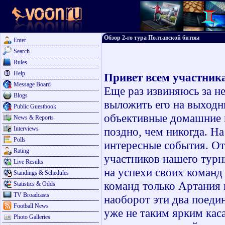
Обзор 2-го тура Полтавской битвы
Enter
Search
Rules
Help
Привет всем участник
Message Board
Еще раз извиняюсь за н
Blogs
выложить его на выходны
Public Guestbook
объективные домашние п
News & Reports
Interviews
поздно, чем никогда.
Н
Polls
интересные события
.
От
Rating
участников нашего турн
Live Results
на успехи своих команд 
Standings & Schedules
команд только Артания 
Statistics & Odds
TV Broadcasts
наоборот эти два поедин
Football News
уже не таким ярким кас
Photo Galleries