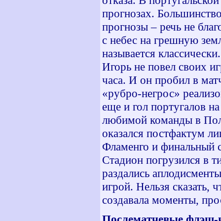
отказа. В португальской
прогнозах. Большинство
прогнозы – речь не бла
с небес на грешную земл
называется классически
Игорь не повел своих и
часа. И он пробил в мат
«рубро-негрос» реализо
еще и гол португалов на
любимой команды в Полт
оказался постфактум ли
Фламенго и финальный св
Стадион погрузился в ти
раздались аплодисменты
игрой. Нельзя сказать, 
создавала моменты, про
Послематчевые флэш-