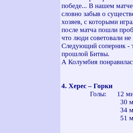
победе... В нашем матче
словно забыв о существ
хозяев, с которыми игр
после матча пошли проб
что люди советовали не з
Следующий соперник - 
прошлой Битвы.
А Колумбия понравилась.
4. Херес – Гор
Голы: 12 мин -
30 мин - (
34 мин - (
51 мин - (