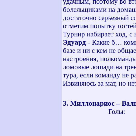
удачным, поэтому во вт
болельщиками на домашн
достаточно серьезный с
отметим попытку гостей 
Турнир набирает ход, с
Эдуард
- Какие б… комм
базе и ни с кем не обща
настроения, полкоманды
ломовые лошади на трен
тура, если команду не ра
Извиняюсь за мат, но не
3. Миллонариос – Вал
Голы: 10 мин
28 мин -
44 мин -