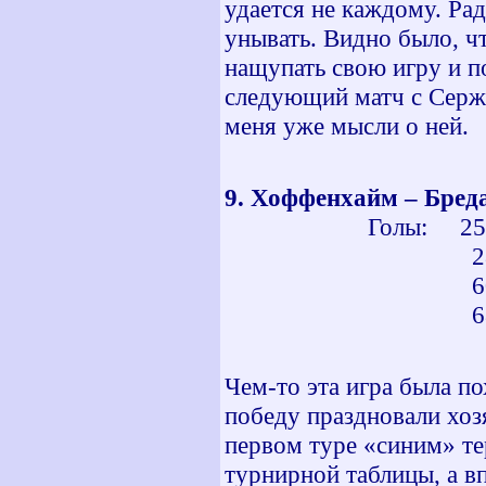
удается не каждому. Ра
унывать. Видно было, ч
нащупать свою игру и п
следующий матч с Сержи
меня уже мысли о ней.
9. Хоффенхайм – 
Голы: 25 мин 
28 мин - 
60 мин - 
68 мин - 
Чем-то эта игра была п
победу праздновали хо
первом туре «синим» те
турнирной таблицы, а в