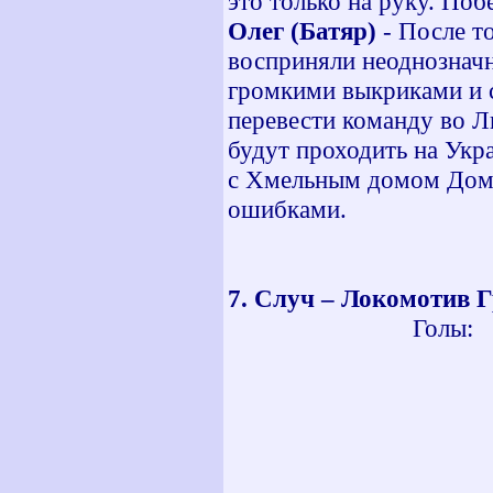
это только на руку. По
Олег (Батяр)
- После то
восприняли неоднознач
громкими выкриками и с
перевести команду во Ль
будут проходить на Укр
с Хмельным домом Домса
ошибками.
7. Случ – Локомотив
Голы: 3 мин
15 мин -
18 мин -
49 мин -
81 мин -