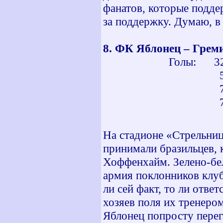
фанатов, которые подде
за поддержку. Думаю, в
8. ФК Яблонец – Г
Голы: 32 мин 
55 мин - 
70 мин - 
73 мин - 
На стадионе «Стрельниц
принимали бразильцев, 
Хоффенхайм. Зелено-бе
армия поклонников клуба
ли сей факт, то ли ответ
хозяев поля их тренеро
Яблонец попросту перег