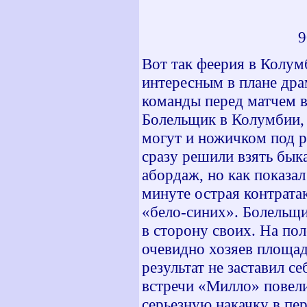
58 мин -
59 мин -
90+4 мин 
Вот так феерия в Колум
интересным в плане дра
команды перед матчем в
Болельщик в Колумбии, 
могут и ножичком под р
сразу решили взять быка
абордаж, но как показал
минуте острая контратак
«бело-синих». Болельщи
в сторону своих. На по
очевидно хозяев площад
результат не заставил с
встречи «Милло» повели
серьезную накачку в пе