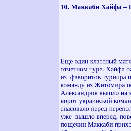
10. Маккаби Хайфа –
Голы: 9 м
20 мин
22 мин
85 мин
90+1 ми
Еще один классный матч
отчетном туре. Хайфа о
из фаворитов турнира п
команду из Житомира п
Александров вышло на з
ворот украинской коман
спасовало перед переп
уже вышло вперед, пове
пощечин Маккаби приход