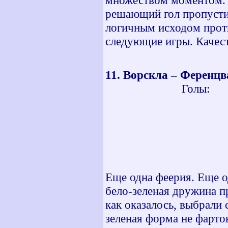
множеством моментом. Р
решающий гол пропусти
логичным исходом проти
следующие игры. Качест
11. Ворскла – Фере
Голы: 5 мин 
35 мин -
38 мин -
47 мин -
52 мин -
Еще одна феерия. Еще о
бело-зеленая дружина п
как оказалось, выбрали
зеленая форма не фарто