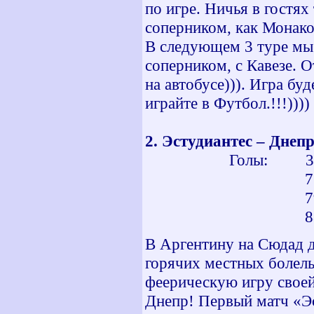
по игре. Ничья в гостях
соперником, как Монако
В следующем 3 туре мы 
соперником, с Кавезе. 
на автобусе))). Игра бу
и
грайте в Футбол.!!!))))
2.
Эстудиантес – Днеп
Голы: 3 м
77 мин - 
79 мин - 
88 мин - 
В Аргентину на Сюдад д
горячих местных болель
феерическую игру своей
Днепр! Первый матч «Эс