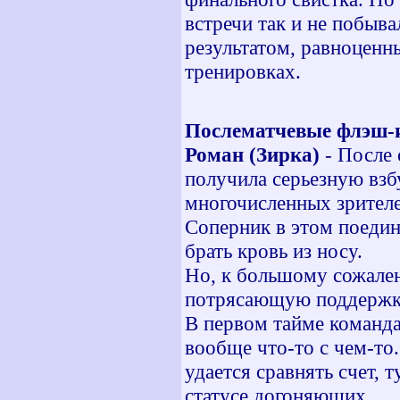
встречи так и не побыв
результатом, равноценн
тренировках.
Послематчевые флэш-
Роман (Зирка)
- После 
получила серьезную взб
многочисленных зрител
Соперник в этом поединк
брать кровь из носу.
Но, к большому сожален
потрясающую поддержку
В первом тайме команда
вообще что-то с чем-то
удается сравнять счет, 
статусе догоняющих.