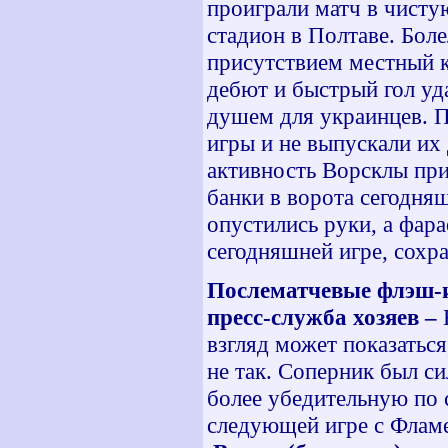
проиграли матч в чисту
стадион в Полтаве. Бол
присутствием местный кл
дебют и быстрый гол уд
душем для украинцев. Пр
игры и не выпускали их
активность Ворсклы приш
банки в ворота сегодняш
опустились руки, а фар
сегодняшней игре, сохр
Послематчевые флэш-
пресс-служба хозяев
–
взгляд может показаться
не так
.
Соперник был си
более убедительную по 
следующей игре с Флам