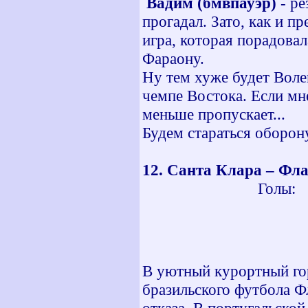
Вадим (бмвпауэр)
-
ре
прогадал. Зато, как и п
игра, которая порадова
Фараону.
Ну тем хуже будет Волек
чемпе Востока. Если мне
меньше пропускает...
Будем стараться оборону
12. Санта Клара – 
Голы: 21 мин
28 мин -
55 мин -
70 мин -
В
уютный курортный гор
бразильского футбола Ф