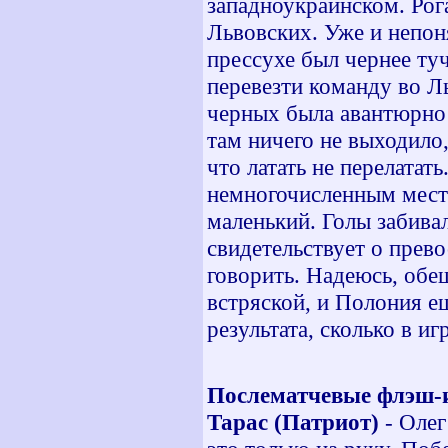
западноукраинском. Ро
Львовских. Уже и непон
прессухе был чернее ту
перевезти команду во Ль
черных была авантюрно 
там ничего не выходило
что латать не перелатать
немногочисленным мест
маленький. Голы забивал
свидетельствует о прево
говорить. Надеюсь, об
встряской, и Полония ещ
результата, сколько в иг
Послематчевые флэш-
Тарас (Патриот)
- Олег