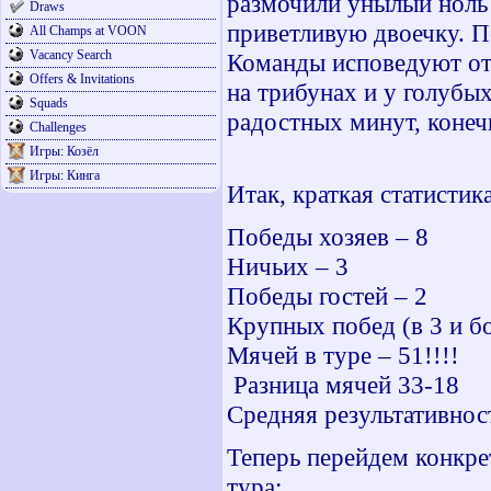
размочили унылый ноль 
Draws
приветливую двоечку. П
All Champs at VOON
Vacancy Search
Команды исповедуют отк
Offers & Invitations
на трибунах и у голубы
Squads
радостных минут, коне
Challenges
Игры: Козёл
Игры: Кинга
Итак, краткая статистика
Победы хозяев – 8
Ничьих – 3
Победы гостей – 2
Крупных побед (в 3 и бо
Мячей в туре –
51!!!!
Разница мячей 33-18
Средняя результативнос
Теперь перейдем конкре
тура: