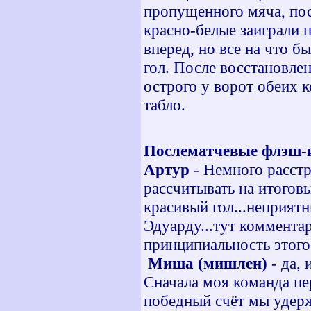
пропущенного мяча, пос
красно-белые заиграли 
вперед, но все на что б
гол. После восстановлен
острого у ворот обеих 
табло.
Послематчевые флэш-
Артур
- Немного расстр
рассчитывать на итогов
красивый гол...неприят
Эдуарду...тут коммента
принципиальность этого
Миша (мишлен)
- д
а, 
Сначала моя команда пе
победный счёт мы удержа