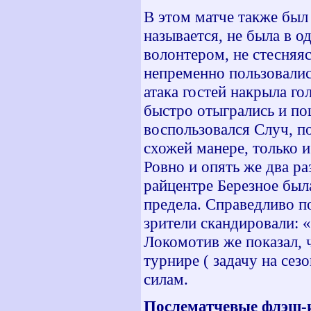
В этом матче также был 
называется, не была в 
волонтером, не стесняяс
непременно пользовали
атака гостей накрыла г
быстро отыгрались и по
воспользовался Случ, п
схожей манере, только и
Ровно и опять же два ра
райцентре Березное был
предела. Справедливо п
зрители скандировали: 
Локомотив же показал, 
турнире ( задачу на сез
силам.
Послематчевые флэш-