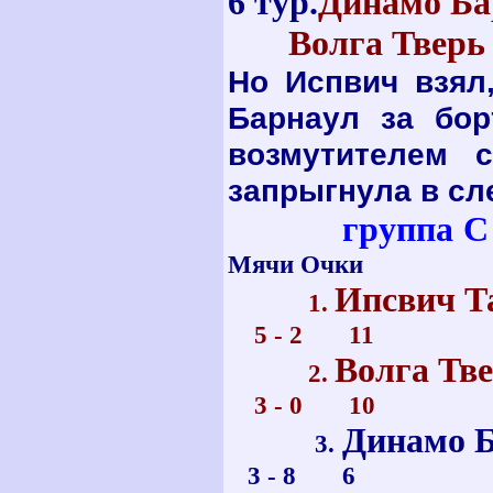
6 тур.
Динамо Ба
Волга Твер
Но Испвич взял
Барнаул за бор
возмутителем с
запрыгнула в с
группа С
Мячи
Очки
Ипсв
1.
5 - 2 11
Волга Тв
2.
3 - 0 10
Динамо
3.
3 - 8 6