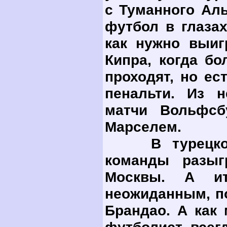
с Туманного Ал
футбол в глазах
как нужно выиг
Кипра, когда бо
проходят, но ес
пенальти. Из н
матчи Вольфсб
Марселем.
В турецком д
команды разыг
Москвы. А ит
неожиданным, по
Брандао. А как 