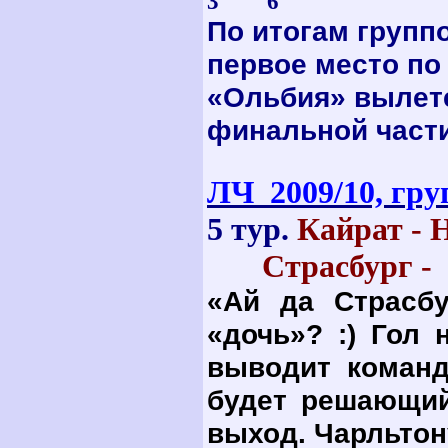
3 6
По итогам группо
первое место по
«Ольбия» вылете
финальной част
ЛЧ 2009/10, гру
5 тур.
Кайрат - 
Страсбург -
«Ай да Страсб
«дочь»? :) Гол 
выводит команд
будет решающий
выход. Чарльтон