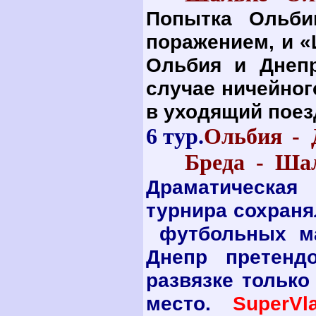
Попытка Ольби
поражением, и «
Ольбия и Днепр
случае ничейног
в уходящий поез
6 тур.
Ольбия
-
Бреда - Ш
Драматическая
турнира сохраня
футбольных ма
Днепр претенд
развязке только
место.
S
uperVl