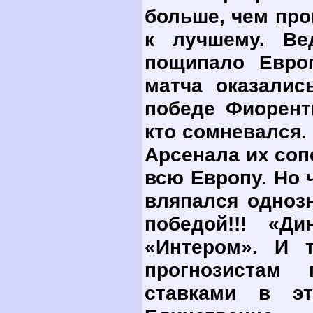
больше, чем про
к лучшему. Вед
пощипало Еврог
матча оказалис
победе Фиорент
кто сомневался.
Арсенала их соп
всю Европу. Но 
вляпался однозн
победой!!! «Д
«Интером». И 
прогнозистам
ставками в э