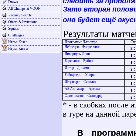
следить за продолж
Draws
Зато вторая полов
All Champs at VOON
Vacancy Search
оно будет ещё вкусн
Offers & Invitations
Squads
Результаты матче
Challenges
Игры: Козёл
Программа 5-го тура
Счё
Дебрецен - Фиорентина
:
Игры: Кинга
3
Ливерпуль
-
Лион
:
1
Барселона - Рубин
:
1
Интер - Динамо
:
2
Рейнджерс - Униря
:
1
Штутгарт - Севилья
:
1
АЗ Алкмаар - Арсенал
:
1
Олимпиакос - Стандард
:
2
* - в скобках после и
в туре на данной пар
В програм