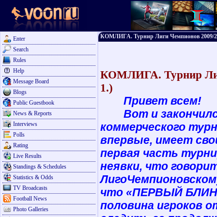
КОМЛИГА. Турнир Лиги Чемпионов 2009/201
Enter
Search
Rules
Help
КОМЛИГА. Турнир Лиг
Message Board
1.)
Blogs
Привет всем!
Public Guestbook
Вот и закончился 
News & Reports
Interviews
коммерческого турн
Polls
впервые, имеет сво
Rating
первая часть турни
Live Results
неявки, что говори
Standings & Schedules
ЛигоЧемпионовском
Statistics & Odds
TV Broadcasts
что «ПЕРВЫЙ БЛИН» 
Football News
половина игроков о
Photo Galleries