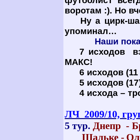
футболист всег
воротам :). Но 
Ну а цирк-шапи
упоминал…
Наши показате
7 исходов 
МАКС!
6 исходов (1
5 исходов (1
4 исхода – тр
ЛЧ 2009/10, гру
5 тур.
Днепр - 
Шальке -
Ол