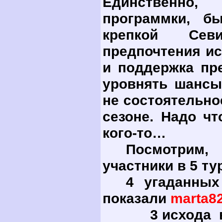
Единственно
программки, б
крепкой Сев
предпочтения ис
и поддержка пр
уровнять шанс
не состоятельно
сезоне. Надо чт
кого-то…
Посмотрим, 
участники в 5 ту
4 угаданных
показали
marta
8
3 исхода взял