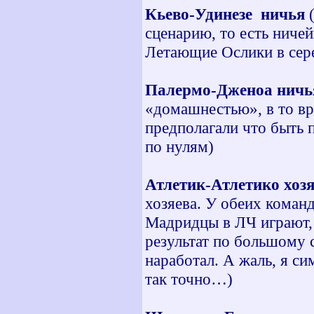
Кьево-Удинезе ничья
сценарию, то есть ничей
Летающие Ослики в сере
Палермо-Дженоа ничья
«домашнестью», в то вр
предполагали что быть п
по нулям)
Атлетик-Атлетико хоз
хозяева. У обеих команд
Мадридцы в ЛЧ играют, 
результат по большому с
наработал. А жаль, я си
так точно…)