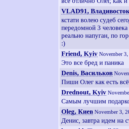
все отлично Олег, как и 
VLAD91, Владивосто
кстати волею судеб сего
передомной 3 человека 
реально напуган, по гор
:)
Friend, Kyiv
November 3,
Это все бред и паника
Denis, Васильков
Novem
Пиши Олег как есть всё
Drednout, Kyiv
November
Самым лучшим подарко
Oleg, Киев
November 3, 2
Денис, завтра идем на с