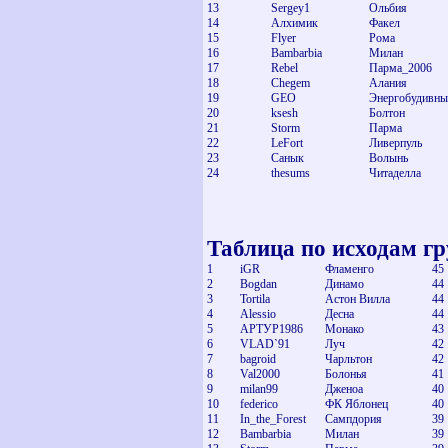
13
Sergey1
Ольбия
14
Алхимик
Факел
15
Flyer
Рома
16
Bambarbia
Милан
17
Rebel
Парма_2006
18
Chegem
Алания
19
GEO
Энергобудивны
20
ksesh
Болтон
21
Storm
Парма
22
LeFort
Ливерпуль
23
Санык
Волынь
24
thesums
Читаделла
Таблица по исходам гр
1
iGR
Фламенго
45
2
Bogdan
Динамо
44
3
Tortila
Астон Вилла
44
4
Alessio
Десна
44
5
АРТУР1986
Монако
43
6
VLAD`91
Луч
42
7
bagroid
Чарльтон
42
8
Val2000
Болонья
41
9
milan99
Дженоа
40
10
federico
ФК Яблонец
40
11
In_the_Forest
Сампдория
39
12
Bambarbia
Милан
39