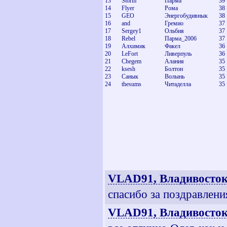
13
Storm
Парма
39
14
Flyer
Рома
38
15
GEO
Энергобудивнык
38
16
and
Гремио
37
17
Sergey1
Ольбия
37
18
Rebel
Парма_2006
37
19
Алхимик
Факел
36
20
LeFort
Ливерпуль
36
21
Chegem
Алания
35
22
ksesh
Болтон
35
23
Санык
Волынь
35
24
thesums
Читаделла
35
VLAD91, Владивосто
спасибо за поздравления
VLAD91, Владивосто