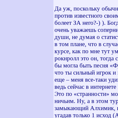
Да уж, поскольку обычн
против известного свои
болеет ЗА него?-) ). Бо
очень уважаешь соперник
души, не думая о стати
в том плане, что в случа
курсе, как по мне тут у
рокнролл это он, тогда 
бы могла быть песня «Ф
что ты сильный игрок и 
еще – меня все-таки уд
ведь сейчас в интернете
Это по «странности» мо
ничьим. Ну, а в этом ту
замыкающий Алхимик, к
угадав только 1 исход (