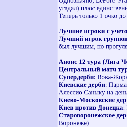
Однозначно, LeFort! Уга
угадал) плюс единствен
Теперь только 1 очко до
Лучшие игроки с учет
Лучший игрок группов
был лучшим, но прогуля
Анонс 12 тура (Лига Ч
Центральный матч ту
Супердерби
: Вова-Жора
Киевские дерби
: Парма
Алессио Саныку на ден
Киево-Московские дер
Киев против Донецка
:
Староворонежское дер
Воронеже)