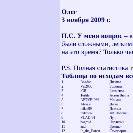
Олег
3 ноября 2009 г.
П.С. У меня вопрос –
к
были сложными, легкими
на это время? Только че
P.S. Полная статистика 
Таблица по исходам вс
1
Bogdan
Динамо
2
Val2000
Болонья
3
iGR
Фламенго
4
Tortila
Астон Вилла
5
АРТУР1986
Монако
6
Alessio
Десна
7
milan99
Дженоа
8
federico
ФК Яблонец
9
VLAD`91
Луч
10
bagroid
Чарльтон
11
and
Гремио
12
In_the_Forest
Сампдория