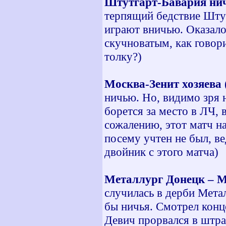
Штутгарт-Бавария нич
терпящий бедствие Шту
играют вничью. Оказалос
скучноватым, как говор
толку?)
Москва-Зенит хозяева 
ничью. Но, видимо зря 
борется за место в ЛЧ,
сожалению, этот матч на
посему учтен не был, в
двойник с этого матча)
Металлург Донецк – Ме
случилась в дерби Мет
бы ничья. Смотрел конц
Девич прорвался в штра