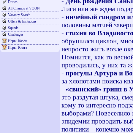
-
День рождения Саны
Draws
Лиги или же ждем подар
All Champs at VOON
Vacancy Search
-
ничейный синдром ил
Offers & Invitations
половины матчей заверш
Squads
-
стихия во Владивост
Challenges
обрушился циклон, мног
Игры: Козёл
непросто жить возле ок
Игры: Кинга
Помнится, как то весной
проводились, у них та ж
-
прогулы Артура и Во
за
хлопотами поиска ква
-
«свинский» грипп в 
это раздутая штука, см
кому то интересно подза
выборами? Повеселило н
эпидемии проводить выб
политики – конечно мож