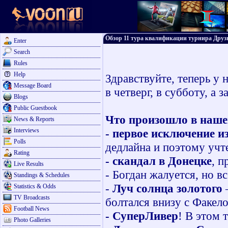
Обзор 11 тура квалификации турнира Друз
Enter
Search
Rules
Help
Здравствуйте, теперь у 
Message Board
в четверг, в субботу, а
Blogs
Public Guestbook
Что произошло в наше
News & Reports
Interviews
- первое исключение 
Polls
дедлайна и поэтому учт
Rating
- скандал в Донецке
, п
Live Results
- Богдан жалуется, но в
Standings & Schedules
-
Луч солнца золотого
–
Statistics & Odds
TV Broadcasts
болтался внизу с Факело
Football News
- СуперЛивер
! В этом 
Photo Galleries