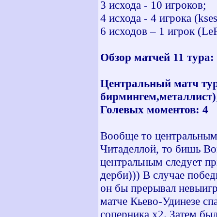
3 исхода - 10 игроков;
4 исхода - 4 игрока (kse
6 исходов – 1 игрок (LeF
Обзор матчей 11 тура:
Центральный матч ту
бирмингем,металлист)
Голевых моментов: 4
Вообще то центральным
Читаделлой, то бишь Во
центральным следует пр
дерби))) В случае побе
он бы прерывал невыигр
матче Кьево-Удинезе спа
соперника х2. Затем был