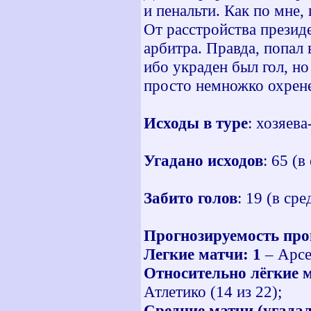
и пенальти. Как по мне,
От расстройства презид
арбитра. Правда, попал 
ибо украден был гол, но
просто немножко охрен
Исходы в туре
: хозяева
Угадано исходов
: 65 (в
Забито голов
: 19 (в сре
Прогнозируемость пр
Легкие матчи: 1
– Арсе
Относительно лёгкие 
Атлетико (14 из 22);
Средние матчи (угадал