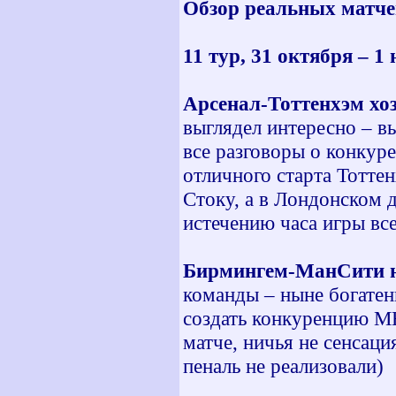
Обзор реальных матч
11 тур, 31 октября – 
Арсенал-Тоттенхэм
хо
выглядел интересно – в
все разговоры о конкур
отличного старта Тотте
Стоку, а в Лондонском д
истечению часа игры вс
Бирмингем-МанСити н
команды – ныне богатен
создать конкуренцию МЮ
матче, ничья не сенсац
пеналь не реализовали)