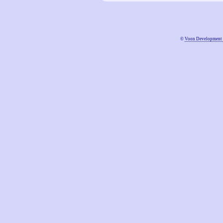
©
Voon Development