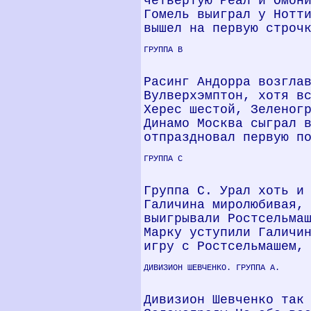
четвертую Реал и Омон
Гомель выиграл у Нотт
вышел на первую строч
ГРУППА В
Расинг Андорра возгла
Вулверхэмптон, хотя в
Херес шестой, Зеленог
Динамо Москва сыграл 
отпраздновал первую п
ГРУППА С
Группа С. Урал хоть и
Галичина миролюбивая,
выигрывали Ростсельма
Марку уступили Галичи
игру с Ростсельмашем,
ДИВИЗИОН ШЕВЧЕНКО. ГРУППА А.
Дивизион Шевченко так