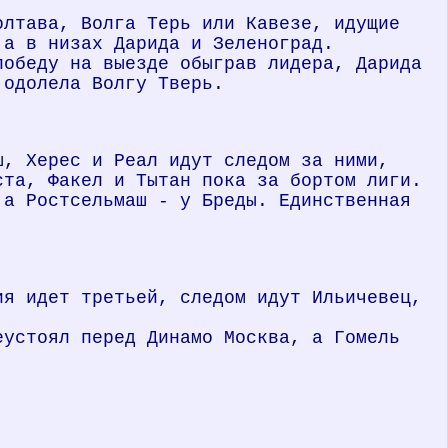
олтава, Волга Терь или Кавезе, идущие
 а в низах Дарида и Зеленоград.
победу на выезде обыграв лидера, Дарида
 одолела Волгу Тверь.
ш, Херес и Реал идут следом за ними,
ста, Факел и Тытан пока за бортом лиги.
 а Ростсельмаш - у Бреды. Единственная
ия идет третьей, следом идут Ильичевец,
еустоял перед Динамо Москва, а Гомель