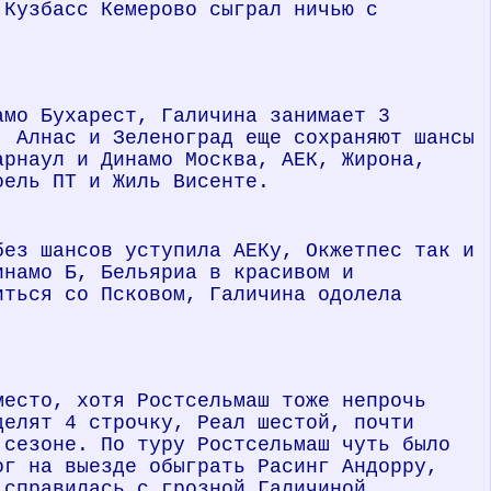
 Кузбасс Кемерово сыграл ничью с
амо Бухарест, Галичина занимает 3
, Алнас и Зеленоград еще сохраняют шансы
арнаул и Динамо Москва, АЕК, Жирона,
оель ПТ и Жиль Висенте.
без шансов уступила АЕКу, Окжетпес так и
инамо Б, Бельяриа в красивом и
иться со Псковом, Галичина одолела
место, хотя Ростсельмаш тоже непрочь
делят 4 строчку, Реал шестой, почти
 сезоне. По туру Ростсельмаш чуть было
ог на выезде обыграть Расинг Андорру,
 справилась с грозной Галичиной.