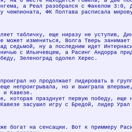
ия, на 6 месте находится Гомель, а две по
ингема, а Реал разобрался с Факелом 3:0, 
ку чемпионата, ФК Полтава расписала миров
вляет табличку, еще ниразу не уступив, Ди
се может измениться, Волга Тверь занимает
рад седьмой, ну а последним идет Интернас
вничью с Ильичевцем, а Расинг Андорра при
обеду, Зеленоград одолел Херес.
 проиграл но продолжает лидировать в груп
 еще непроигрывала, но и выиграла впервые
ш и Кавезе.
не, которая празднует первую победу, еще 
 Кавезе засушил игру с Бредой, лидер Урал
 же богат на сенсации. Вот к приммеру Рас