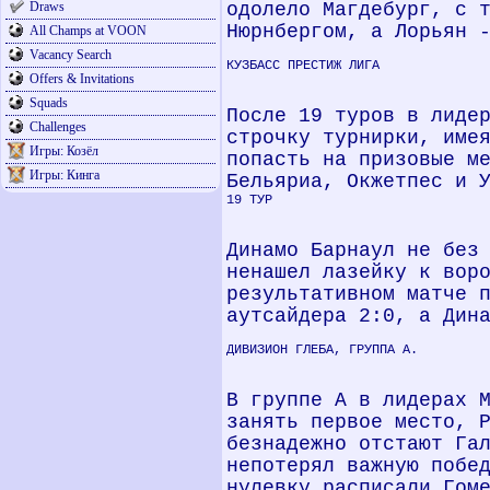
Draws
одолело Магдебург, с 
Нюрнбергом, а Лорьян 
All Champs at VOON
Vacancy Search
КУЗБАСС ПРЕСТИЖ ЛИГА
Offers & Invitations
Squads
После 19 туров в лиде
Challenges
строчку турнирки, име
Игры: Козёл
попасть на призовые м
Игры: Кинга
Бельяриа, Окжетпес и 
19 ТУР
Динамо Барнаул не без
ненашел лазейку к вор
результативном матче 
аутсайдера 2:0, а Дин
ДИВИЗИОН ГЛЕБА, ГРУППА А.
В группе А в лидерах 
занять первое место, 
безнадежно отстают Га
непотерял важную побе
нулевку расписали Гом