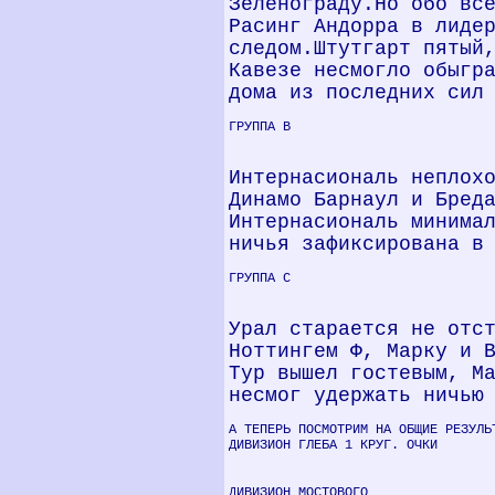
Зеленограду.Но обо вс
Расинг Андорра в лиде
следом.Штутгарт пятый
Кавезе несмогло обыгр
дома из последних сил
ГРУППА В
Интернасиональ неплох
Динамо Барнаул и Бред
Интернасиональ минима
ничья зафиксирована в
ГРУППА С
Урал старается не отс
Ноттингем Ф, Марку и 
Тур вышел гостевым, М
несмог удержать ничью
А ТЕПЕРЬ ПОСМОТРИМ НА ОБЩИЕ РЕЗУЛЬ
ДИВИЗИОН ГЛЕБА 1 КРУГ. ОЧКИ
ДИВИЗИОН МОСТОВОГО