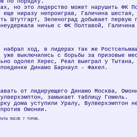
ем по порядку.
рах, но это лидерство может нарушить ФК П
, еще ниразу непроиграв, Галичина шестая,
ать Штутгарт, Зеленоград добывает первую 
 неудержала ничью с ФК Полтавой, Галичина
о набрал ход, в лидерах так же Ростсельма
а уже выключились с борьбы за призовые ме
льно одолел Херес, Реал выиграл у Тытана,
 поединке Динамо Барнаул - Факел.
тавать от лидирующего Динамо Москва, Омон
Вулверхэмптон, замыкает таблицу Гомель.
арку дома уступили Уралу, Вулверхэмптон н
 против Омонии.
ТАТЫ ПОСЛЕ 7 ТУРОВ.