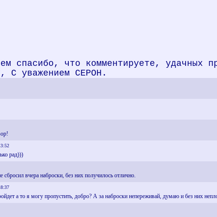
сем спасибо, что комментируете, удачных п
у, С уважением СЕРОН.
зор!
13:52
ько рад)))
не сбросил вчера наброски, без них получилось отлично.
18:37
ройдет а то я могу пропустить, добро? А за наброски непереживай, думаю и без них неп