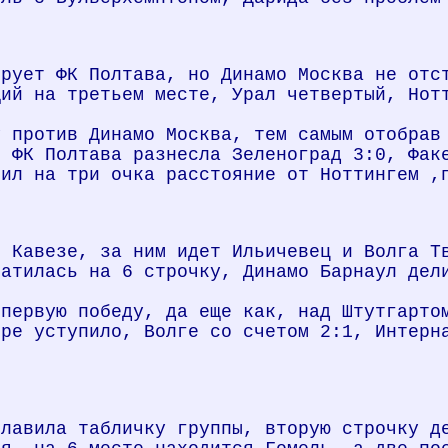
ирует ФК Полтава, но Динамо Москва не отс
щий на третьем месте, Урал четвертый, Нот
у против Динамо Москва, тем самым отобрав
о ФК Полтава разнесла Зеленоград 3:0, Фак
тил на три очка расстояние от Ноттингем ,
т Кавезе, за ним идет Ильичевец и Волга Т
катилась на 6 строчку, Динамо Барнаул дел
 первую победу, да еще как, над Штутгарто
ире уступило, Волге со счетом 2:1, Интерн
главила табличку группы, вторую строчку д