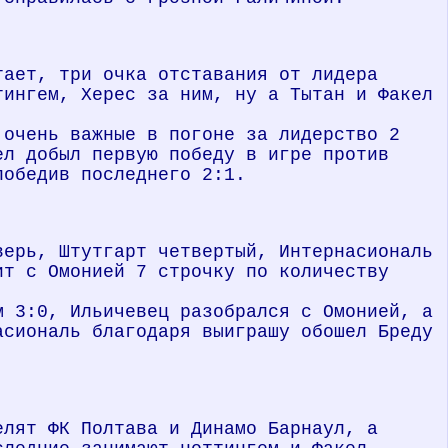
тает, три очка отставания от лидера
тингем, Херес за ним, ну а Тытан и Факел
 очень важные в погоне за лидерство 2
ел добыл первую победу в игре против
победив последнего 2:1.
верь, Штутгарт четвертый, Интернасиональ
ит с Омонией 7 строчку по количеству
м 3:0, Ильичевец разобрался с Омонией, а
асиональ благодаря выиграшу обошел Бреду
елят ФК Полтава и Динамо Барнаул, а