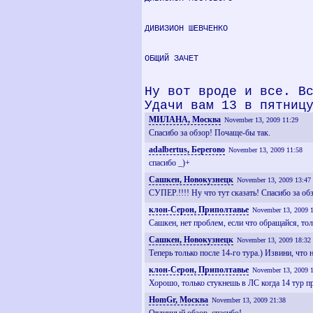
ДИВИЗИОН ШЕВЧЕНКО
ОБЩИЙ ЗАЧЕТ
Ну вот вроде и все. В
Удачи вам 13 в пятниц
МИЛАНА, Москва
November 13, 2009 11:29
Спасибо за обзор! Почаще-бы так.
adalbertus, Берегово
November 13, 2009 11:58
спасибо _)+
Сашкен, Новокузнецк
November 13, 2009 13:47
СУПЕР.!!!! Ну что тут сказать! Спасибо за об
клон-Серон, Приполтавье
November 13, 2009 
Сашкен, нет проблем, если что обращайся, тол
Сашкен, Новокузнецк
November 13, 2009 18:32
Теперь только после 14-го тура.) Извини, что 
клон-Серон, Приполтавье
November 13, 2009 
Хорошо, только стукнешь в ЛС когда 14 тур п
HomGr, Москва
November 13, 2009 21:38