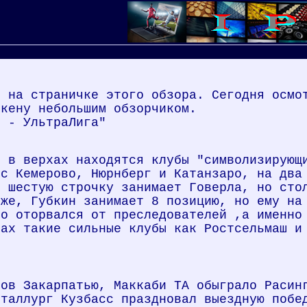
с на страничке этого обзора. Сегодня осмо
шкену небольшим обзорчиком.
с - УльтраЛига"
, в верхах находятся клубы "символизирующ
сс Кемерово, Нюрнберг и Катанзаро, на два
, шестую строчку занимает Говерла, но сто
иже, Губкин занимает 8 позицию, но ему на
го оторвался от преследователей ,а именно
зах такие сильные клубы как Ростсельмаш и
сов Закарпатью, Маккаби ТА обыграло Расин
еталлург Кузбасс праздновал выездную побе