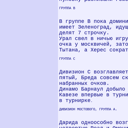
ГРУППА В
В группе В пока домин
имеет Зеленоград, иду
делят 7 строчку.
Урал свел в ничью игр
очка у москвичей, зат
Тытана, а Херес сокра
ГРУППА С
Дивизион С возглавляе
пятый, Бреда совсем с
набранных очков.
Динамо Барнаул добыло
Кавезе впервые в турн
в турнирке
.
ДИВИЗИОН МОСТОВОГО, ГРУППА А.
Дарида одноособно воз