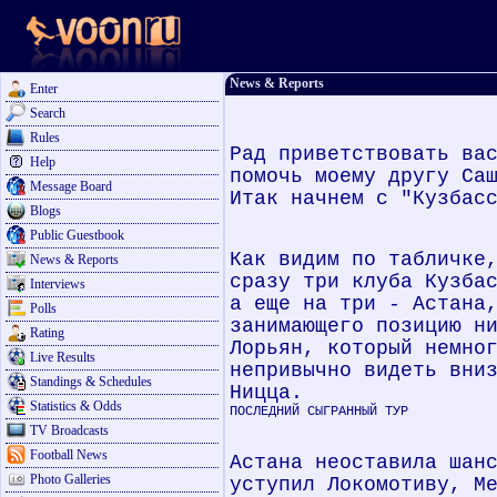
News & Reports
Enter
Search
Rules
Рад приветствовать ва
Help
помочь моему другу Са
Message Board
Итак начнем с "Кузбас
Blogs
Public Guestbook
Как видим по табличке
News & Reports
сразу три клуба Кузба
Interviews
а еще на три - Астана
Polls
занимающего позицию н
Rating
Лорьян, который немно
Live Results
непривычно видеть вни
Standings & Schedules
Ницца.
Statistics & Odds
ПОСЛЕДНИЙ СЫГРАННЫЙ ТУР
TV Broadcasts
Football News
Астана неоставила шан
Photo Galleries
уступил Локомотиву, М