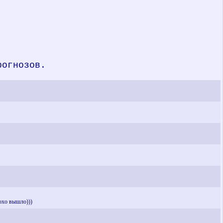
рогнозов.
лохо вышло)))