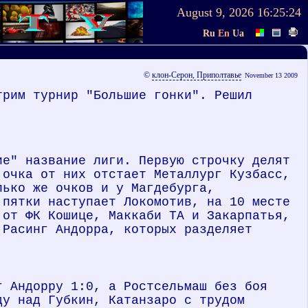
August 9, 2026
16:25:24
Ru
En
Ua
©
клон-Серон, Приполтавье
November 13 2009
трим турнир "Большие гонки". Решил
ие" название лиги. Первую строчку делят
 очка от них отстает Металлург Кузбасс,
лько же очков и у Магдебурга,
 пятки наступает Локомотив, на 10 месте
 от ФК Кошице, Маккаби ТА и Закарпатья,
 Расинг Андорра, которых разделяет
г Андорру 1:0, а Ростсельмаш без боя
ду над Губкин, Катанзаро с трудом