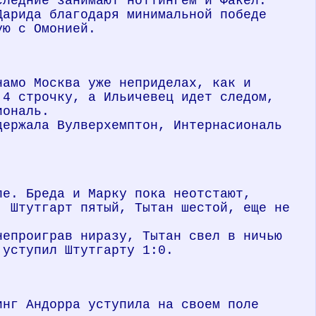
следние занимают ноттингем и Факел.
Дарида благодаря минимальной победе
ую с Омонией.
намо Москва уже неприделах, как и
 4 строчку, а Ильичевец идет следом,
иональ.
держала Вулверхемптон, Интернасиональ
пе. Бреда и Марку пока неотстают,
, Штутгарт пятый, Тытан шестой, еще не
непроиграв ниразу, Тытан свел в ничью
 уступил Штутгарту 1:0.
инг Андорра уступила на своем поле