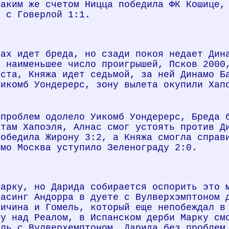
таким же счетом Ницца победила ФК Кошице,
- с Говерлой 1:1.
рах идет бреда, но сзади покоя недает Дин
я наименьшее число проигрышей, Псков 2000
еста, Княжа идет седьмой, за ней Динамо Б
Уикомб Уондерерс, зону вылета окупили Хап
 проблем одолело Уикомб Уондерерс, Бреда 
отам Хапоэля, Алнас смог устоять против Д
победила Жирону 3:2, а Княжа смогла справ
амо Москва уступило Зеленограду 2:0.
Марку, но Дарида собирается оспорить это 
Расинг Андорра в дуете с Вулверхэмптоном 
личина и Гомель, который еще непобеждал в
ду над Реалом, в Испанском дерби Марку см
ель с Вулверхемптоном, Дарида без проблем