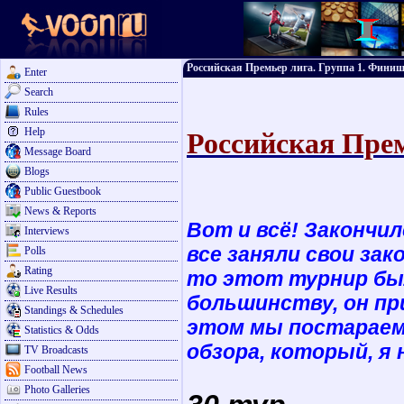
Российская Премьер лига. Группа 1. Финиш
Enter
Search
Rules
Help
Российская Прем
Message Board
Blogs
Public Guestbook
News & Reports
Вот и всё! Закончи
Interviews
все заняли свои зак
Polls
Rating
то этот турнир был
Live Results
большинству, он пр
Standings & Schedules
этом мы постараемс
Statistics & Odds
обзора, который, я
TV Broadcasts
Football News
Photo Galleries