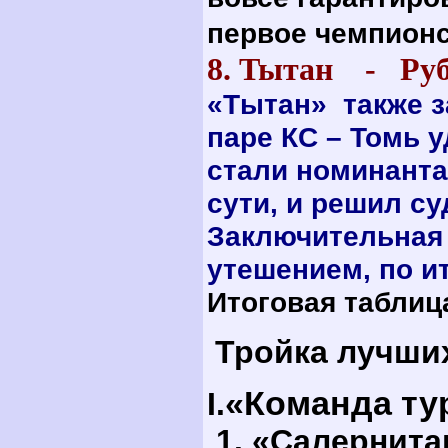
первое чемпионс
8. Тытан - 
«Тытан» также з
паре КС – Томь у
стали номинанта
сути, и решил су
Заключительная
утешением, по и
Итоговая таблиц
Тройка лучши
«Команда ту
I.
1. «Салернита