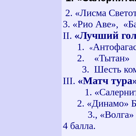
2. «Лисма Светот
3. «Рио Аве», «Ба
«Лучший гол
II
.
1.
Антофага
«
2. «Тытан» 
3. Шесть ком
«Матч тура
III
.
1. «Салернитан
2. «Динамо» Б
3., «Волга» Тв
4 балла.