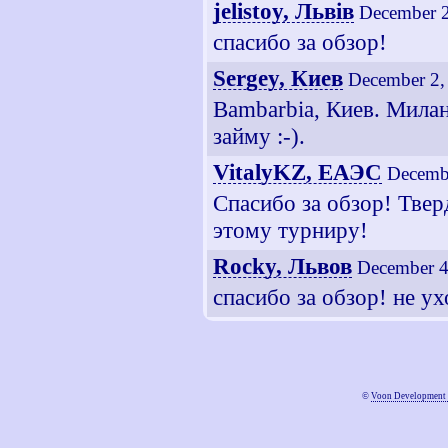
jelistoy, Львiв
December 2
спасибо за обзор!
Sergey, Киев
December 2,
Bambarbia, Киев. Милан .
займу :-).
VitalyKZ, ЕАЭС
Decemb
Спасибо за обзор! Тве
этому турниру!
Rocky, Львов
December 4
спасибо за обзор! не ух
©
Voon Development