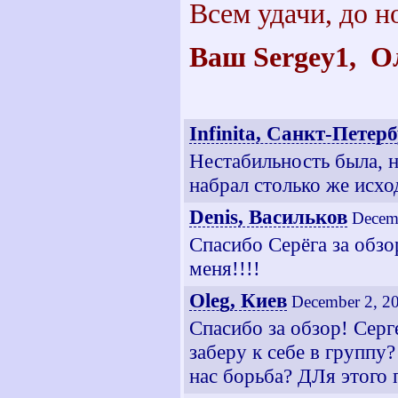
Всем удачи, до н
Ваш
Sergey
1
, О
Infinita, Санкт-Петер
Нестабильность была, н
набрал столько же исхо
Denis, Васильков
Decem
Спасибо Серёга за обзо
меня!!!!
Oleg, Киев
December 2, 2
Спасибо за обзор! Серг
заберу к себе в группу?
нас борьба? ДЛя этого 