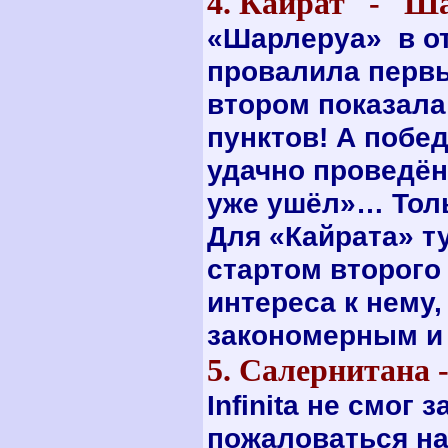
4. Кайрат - Ш
«Шарлеруа» в от
провалила первый
втором показала
пунктов! А побе
удачно проведён
уже ушёл»… Толь
Для «Кайрата» т
стартом второго
интереса к нему,
закономерным и 
5. Салернитана 
Infinita
не смог з
пожаловаться на