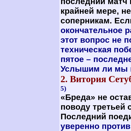
последний матч 
крайней мере, н
соперникам. Ес
окончательное р
этот вопрос не 
техническая поб
пятое – последн
Услышим ли мы н
2. Витория С
5)
«Бреда» не оста
поводу третьей 
Последний поеди
уверенно против