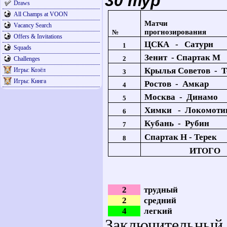
30 тур
Draws
All Champs at VOON
Матчи 
Vacancy Search
прогнозирования
№
Offers & Invitations
ЦСКА - Сатурн
1
Squads
Зенит - Спартак М
2
Challenges
Крылья Советов - 
Игры: Козёл
3
Игры: Кинга
Ростов - Амкар
4
Москва - Динамо
5
Химки - Локомоти
6
Кубань - Рубин
7
Спартак Н - Терек
8
ИТОГО
2
трудный
2
средний
4
легкий
Заключительный т