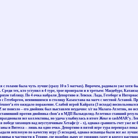
 с голами была чуть лучше (сразу 10 в 5 матчах). Впрочем, радовало уже хотя бы 
Среди тех, кто уступил в 4 туре, трое проиграли и в третьем: Магдебург, Катанз
ную таблицу. По 4 очка набрали Депортиво и Левски. Лада, Гетеборг и Интернас
 с Гетеборгом, неявившимся в столицу Казахстана на матч с местной Астаной. Пр
ке Neuner’a его ожидало поражение. Слабой игрой Кайрата (3 исхода) воспользовал
KZ не повезло – его двойник был выставлен неудачно: х/г на Малага-Атлетик, но 
 выставивший против двойника chon’a в МДП Вальядолид-Атлетико ставший резуль
 праздновали все коллективы, но удача улыбнулась в итоге Жеке и cashMAR’у. Лев
я победе хихонцев над неуступчивым Хетафе (г – х), однако сравнять счет уже н
таны и Витесса – лишь на одно очко. Депортиво в пятой игре тура переиграл пока
али неплохую по качеству игру (5 исходов), однако испанцы были все же лучше, 
иньо в частности в Турине, где подобно дыму от горящих газет и кресел раство