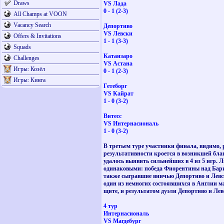
Draws
VS Лада
0 - 1 (2-3)
All Champs at VOON
Vacancy Search
Депортиво
VS Левски
Offers & Invitations
1 - 1 (3-3)
Squads
Катанзаро
Challenges
VS Астана
Игры: Козёл
0 - 1 (2-3)
Игры: Кинга
Гетеборг
VS Кайрат
1 - 0 (3-2)
Витесс
VS Интернаcиональ
1 - 0 (3-2)
В третьем туре участники финала, видимо, 
результативности кроется в возникшей благ
удалось выявить сильнейших в 4 из 5 игр. 
одинаковыми: победа Фиорентины над Бари и
также сыгравшие вничью Депортиво и Левски
один из немногих состоявшихся в Англии ма
щите, и результатом дуэли Депортиво и Лев
4 тур
Интернаcиональ
VS Магдебург