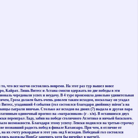
то, что все матчи состоялись вовремя. На этот раз тур вышел вовсе
аро, Кайрат. Лишь Витесс и Астана смогли одержать по две победы в эти
иональ чередовали успех и неудачу. В 4 туре произошла довольно удивительная
ичем, Гроза должен быть очень доволен таким исходом, поскольку он угадал
ся Витесс, угадавший 4 события (гол состоялся благодаря двойнику miron’a на
испанцы сыграли вничью. Столько же исходов на двоих (7) выдала и другая пара
тативным одиночный прогноз на «матрасников» (г - х/н). В оставшихся двух
ски переиграл Ладу, забив на победе столичного Атлетико и ничьей баскского.
е было возможности. Благодаря этому успеху Левски поднялся на третью строчку
 не познавший радость побед в финале Катанзаро. При чем, в отличие от
на их счету рекордные в этот уик-энд 6 исходов. Победный гол состоялся
рились надежды HomGr зацепить хотя бы ничейку в матче)).