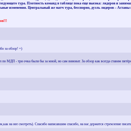
следующего тура. Плотность команд в таблице пока еще высока: лидеров и занима
льные изменения. Центральный же матч тура, бесспорно, дуэль лидеров – Астаны и
ов!!!
бо за обзор! =)
л по МДП - три очка были бы за мной, но сам виноват. За обзор как всегда ставим пятёр
м,как на нее смотреть). Спасибо написавшим спасибо, на вас держится стремление писат