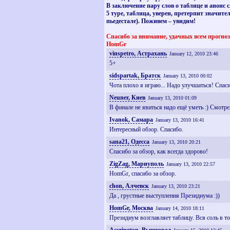
В заключение пару слов о таблице и анонс 
5 туре, таблица, уверен, претерпит значите
пьедестале). Поживем – увидим!
Спасибо за внимание, удачных всем прогноз
HomGr
vinspetro, Астрахань
January 12, 2010 23:46
5+
sidspartak, Братск
January 13, 2010 00:02
Чота плохо я играю... Надо улучшаться! Спаси
Neuner, Киев
January 13, 2010 01:09
В финале не явиться надо ещё уметь :) Смотре
Ivanok, Самара
January 13, 2010 16:41
Интересный обзор. Спасибо.
sana21, Одесса
January 13, 2010 20:21
Спасибо за обзор, как всегда здорово!
ZigZag, Мариуполь
January 13, 2010 22:57
HomGr, спасибо за обзор.
chon, Алчевск
January 13, 2010 23:21
Да , грустные выступления Президиума :))
HomGr, Москва
January 14, 2010 18:11
Президиум возглавляет таблицу. Вся соль в то