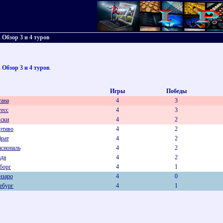
Обзор 3 и 4 туров
Обзор 3 и 4 туров
.
Игры
Победы
ана
4
3
есс
4
3
ски
4
2
ртиво
4
2
рат
4
2
cиональ
4
2
да
4
2
борг
4
1
нзаро
4
0
ебург
4
1