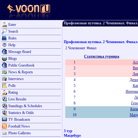
Профсоюзная путевка. 2 Чемпионат. Финал. 
Enter
Search
Rules
Профсоюзная путевка. 2 Чемпионат. Финал. 
Help
2 Чемпионат. Финал
Message Board
Статистика турнира
Blogs
1
Аст
Public Guestbook
2
Вит
News & Reports
3
Лев
Interviews
4
Депо
Polls
5
Кай
6
Интерна
Rating
7
Ла
Live Results
8
Гете
Standings & Schedules
9
Ката
Statistics & Odds
10
Магд
TV Broadcasts
Football News
3 тур
Photo Galleries
Магдебург