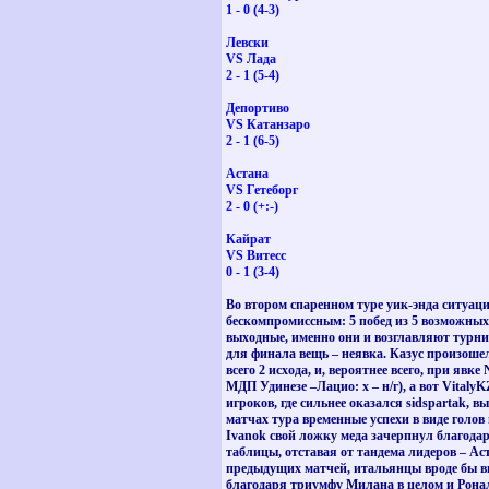
1 - 0 (4-3)
Левски
VS Лада
2 - 1 (5-4)
Депортиво
VS Катанзаро
2 - 1 (6-5)
Астана
VS Гетеборг
2 - 0 (+:-)
Кайрат
VS Витесс
0 - 1 (3-4)
Во втором спаренном туре уик-энда ситуация
бескомпромиссным: 5 побед из 5 возможных. 
выходные, именно они и возглавляют турнир
для финала вещь – неявка. Казус произошел
всего 2 исхода, и, вероятнее всего, при яв
МДП Удинезе –Лацио: х – н/г), а вот Vitaly
игроков, где сильнее оказался sidspartak,
матчах тура временные успехи в виде голов
Ivanok свой ложку меда зачерпнул благодар
таблицы, отставая от тандема лидеров – Ас
предыдущих матчей, итальянцы вроде бы выд
благодаря триумфу Милана в целом и Роналд