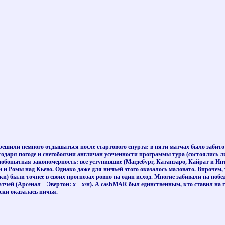
решили немного отдышаться после стартового спурта: в пяти матчах было забито 
одаря погоде и снегобоязни англичан усеченности программы тура (состоялись л
Любопытная закономерность: все уступившие (Магдебург, Катанзаро, Кайрат и Инт
 Ромы над Кьево. Однако даже для ничьей этого оказалось маловато. Впрочем, те, 
) были точнее в своих прогнозах ровно на один исход. Многие забивали на победе
тчей (Арсенал – Эвертон: х – х/н). А cashMAR был единственным, кто ставил на 
ски оказалась ничья.