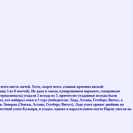
всего шесть мячей. Хотя, скорее всего, главная причина низкой
ишь 5 из 8 матчей). Но даже в таком, купированном варианте, соперникам
ернасиональ) угадали 2 исхода из 5, причем все угаданные исходы были
кто набирал очки в 3 туре (победители: Лада, Астана, Гетеборг, Витесс, а
 Ливорно (Левски, Астана, Гетеборг, Витесс). Ладе успех принес двойник на
гостевой успех Кальяри, и угадал, однако в параллельном матче Парму унесли на