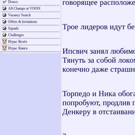
говорящее расположе
Draws
All Champs at VOON
Vacancy Search
Offers & Invitations
Трое лидеров идут бе
Squads
Challenges
Игры: Козёл
Игры: Кинга
Ипсвич занял любимо
Тянуть за собой локо
конечно даже страшн
Торпедо и Ника обог
попробуют, продлив 
Денкеру в отстаиван