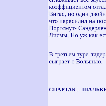
коэффициентом отга
Вигас, но один двой
что пересилил на по
Портсмут- Сандерленд
Лисмы. Но уж как ест
В третьем туре лиде
сыграет с Волынью.
СПАРТАК
- ШАЛЬКЕ 