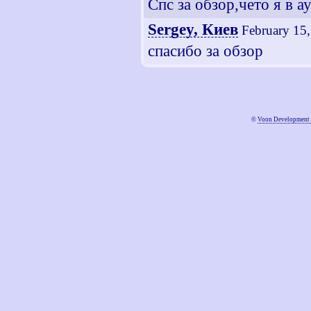
Спс за обзор,чето я в ау
Sergey, Киев
February 15
спасибо за обзор
©
Voon Development