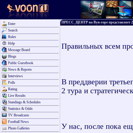
ПРЕСС_ЦЕНТР на Вун-горе представляет 2
Enter
Search
Rules
Help
Правильных всем про
Message Board
Blogs
Public Guestbook
News & Reports
Interviews
В преддверии третьег
Polls
2 тура и стратегиче
Rating
Live Results
Standings & Schedules
Statistics & Odds
TV Broadcasts
Football News
У нас, после пока ещ
Photo Galleries