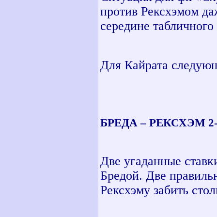
против Рексхэмом да
середине табличного
Для Кайрата следую
БРЕДА – РЕКСХЭМ 2-2
Две угаданные ставки
Бредой. Две правиль
Рексхэму забить стол