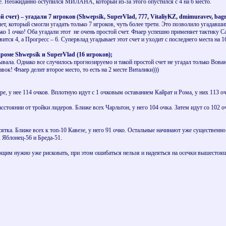
е. Неожиданно оступился МИЛАНА, который из-за этого опустился с 4 на 6 место.
 счет) – угадали 7 игроков (
Shwepsik,
SuperVlad, 777,
VitaliyKZ,
dmimuravev,
bagr
чет, который смогли угадать только 7 игроков, чуть более трети. Это позволило угада
лько 1 очко! Оба угадали этот не очень простой счет. Флаер успешно применяет тактику 
тся 4, а Прогресс – 6. Супервлад угадывает этот счет и уходит с последнего места на 1
 кроме
Shwepsik и
SuperVlad (16 игроков);
ала. Однако все случилось прогнозируемо и такой простой счет не угадал только Вован
к! Флаер делит второе место, то есть на 2 месте Виталики)))
ре, у нее 114 очков. Вплотную идут с 1 очковым оставанием Кайрат и Рома, у них 113 оч
асстоянии от тройки лидеров. Ближе всех Чарльтон, у него 104 очка. Затем идут со 102 
ятка. Ближе всех к топ-10 Кавезе, у него 91 очко. Остальные начинают уже существенно 
 Яблонец-56 и Бреда-51.
щим нужно уже рисковать, при этом ошибаться нельзя и надеяться на осечки вышестоя