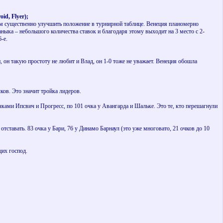
oid,
Flyer);
вшим существенно улучшить положение в турнирной таблице. Венеция планомерно
Саныка – небольшого количества ставок и благодаря этому выходит на 3 место с 2-
6-е.
, он такую простоту не любит и Влад, он 1-0 тоже не уважает. Венеция обошла
ков. Это значит тройка лидеров.
очками Ипсвич и Прогресс, по 101 очка у Авангарда и Шальке. Это те, кто перешагнули
отставать. 83 очка у Бари, 76 у Динамо Барнаул (это уже многовато, 21 очков до 10
щих господ.