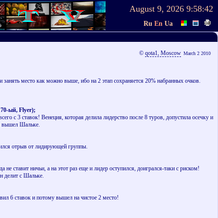
August 9, 2026
9:58:42
Ru
En
Ua
©
qota1, Moscow
March 2 2010
о и занять место как можно выше, ибо на 2 этап сохраняется 20% набранных очков.
,
70-ый,
Flyer);
его с 3 ставок! Венеция, которая делила лидерство после 8 туров, допустила осечку и
то вышел Шальке.
ичился отрыв от лидирующей группы.
 не ставит ничьи, а на этот раз еще и лидер оступился, доигрался-таки с риском!
н делит с Шальке.
вил 6 ставок и потому вышел на чистое 2 место!