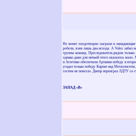
Не менее плодотворно сыграли и нападающие 
робели, взяв лишь два исхода. А
Volex
забил н
группы команд. Преследователь рядом только
однако даже для ничьей этого оказалось мало.
и Атлетико обеспечили Артании победу и второ
угадал только победу Карпат над Металлистом
гостям не повезло. Днепр переиграл ЛДТУ со сч
ЗАПАД «В»