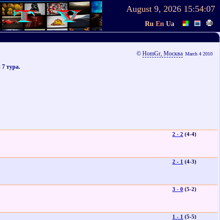
August 9, 2026
15:54:07
Ru
En
Ua
©
HomGr, Москва
March 4 2010
7 тура.
2 - 2
(4-4)
2 - 1
(4-3)
3 - 0
(5-2)
1 - 1
(5-5)