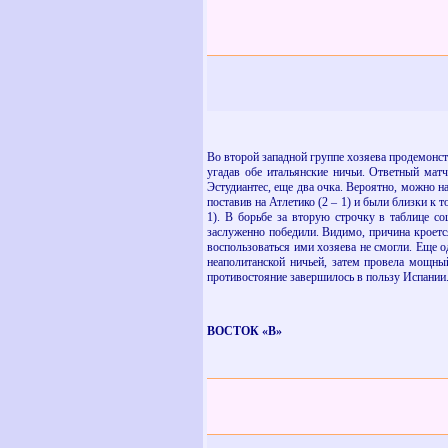
Во второй западной группе хозяева продемонс
угадав обе итальянские ничьи. Ответный мат
Эстудиантес, еще два очка. Вероятно, можно
поставив на Атлетико (2 – 1) и были близки к
1). В борьбе за вторую строчку в таблице 
заслуженно победили. Видимо, причина кроется
воспользоваться ими хозяева не смогли. Еще о
неаполитанской ничьей, затем провела мощны
противостояние завершилось в пользу Испании
ВОСТОК «В»