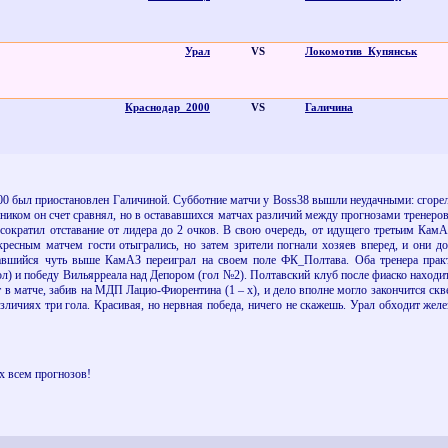
Урал
VS
Локомотив_Купянськ
Краснодар_2000
VS
Галичина
0 был приостановлен Галичиной. Субботние матчи у
Boss
38 вышли неудачными: сгорел
иком он счет сравнял, но в остававшихся матчах различий между прогнозами тренеров
ократил отставание от лидера до 2 очков. В свою очередь, от идущего третьим Кам
ресным матчем гости отыгрались, но затем зрители погнали хозяев вперед, и они д
авшийся чуть выше КамАЗ переиграл на своем поле ФК_Полтава. Оба тренера практи
л) и победу Вильярреала над Депором (гол №2). Полтавский клуб после фиаско находитс
в матче, забив на МДП Лацио-Фиорентина (1 – х), и дело вполне могло закончится ск
азличиях три гола. Красивая, но нервная победа, ничего не скажешь. Урал обходит жел
х всем прогнозов!