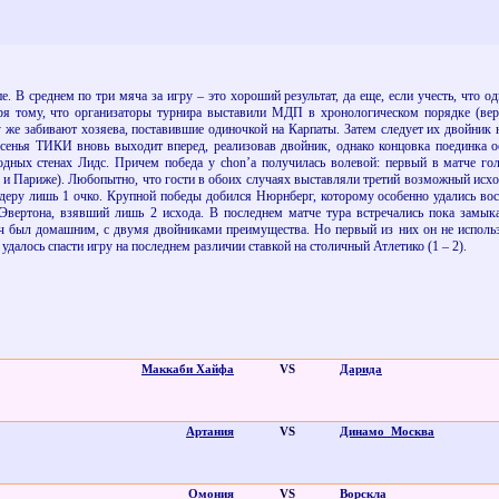
. В среднем по три мяча за игру – это хороший результат, да еще, если учесть, что
ря тому, что организаторы турнира выставили МДП в хронологическом порядке (вер
зу же забивают хозяева, поставившие одиночкой на Карпаты. Затем следует их двойник
сенья ТИКИ вновь выходит вперед, реализовав двойник, однако концовка поединка о
родных стенах Лидс. Причем победа у
chon
’
a
получилась волевой: первый в матче го
е и Париже). Любопытно, что гости в обоих случаях выставляли третий возможный исхо
идеру лишь 1 очко. Крупной победы добился Нюрнберг, которому особенно удались 
Эвертона, взявший лишь 2 исхода. В последнем матче тура встречались пока замык
ч был домашним, с двумя двойниками преимущества. Но первый из них он не исполь
далось спасти игру на последнем различии ставкой на столичный Атлетико (1 – 2).
Маккаби Хайфа
VS
Дарида
Артания
VS
Динамо_Москва
Омония
VS
Ворскла