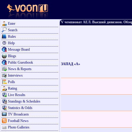
V чемпионат АЕЛ. Высший дивизион. Обзор
Enter
Search
Rules
Help
Message Board
Blogs
Public Guestbook
ЗАПАД «А»
News & Reports
Interviews
Polls
Rating
Live Results
Standings & Schedules
Statistics & Odds
TV Broadcasts
Football News
Photo Galleries