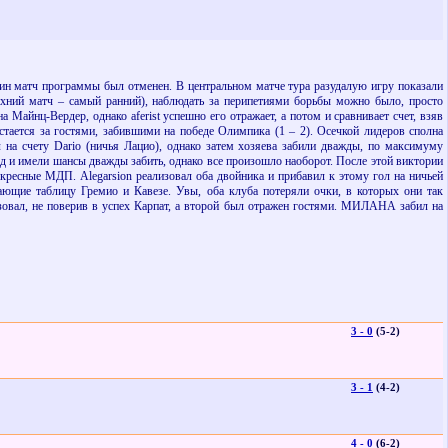
 один матч программы был отменен. В центральном матче тура разудалую игру показали
хний матч – самый ранний), наблюдать за перипетиями борьбы можно было, просто
 на Майнц-Вердер, однако
aferist
успешно его отражает, а потом и сравнивает счет, взяв
стается за гостями, забившими на победе Олимпика (1 – 2). Осечкой лидеров сполна
л на счету
Dario
(ничья Лацио), однако затем хозяева забили дважды, по максимуму
д и имели шансы дважды забить, однако все произошло наоборот. После этой виктории
воскресные МДП.
Alegarsion
реализовал оба двойника и прибавил к этому гол на ничьей
ающие таблицу Гремио и Кавезе. Увы, оба клуба потеряли очки, в которых они так
зовал, не поверив в успех Карпат, а второй был отражен гостями. МИЛАНА забил на
3 - 0
(5-2)
3 - 1
(4-2)
4 - 0
(6-2)