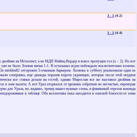
3 - 1
(4-2)
1 - 1
(4-4)
 двойник на Металлист, а на МДП Майнц-Вердер и вовсе пропущен гол (х – 2). Но вот
 уже не было. Боевая ничья 1-1. В остальных играх побеждали исключительно хозяева.
АЗа
mishlen
82 отгорожен 5-очковым барьером. Хозяева в субботу реализовали один из
ожали соперника, еще дважды поразив ворота украинцев, которые после этой неудачи
чески все ставки делали на гостей, однако Мирослав все же выставил двойник на
я в зоне вылета. А вот Урал оторвался от прежних собратьев по несчастью, переиграв
верно для Урала, но, видимо, тренер нашел нужные слова, и финишный отрезок команда
езнодорожников в таблице. Оба коллектива пока находятся в опасной близости от зоны