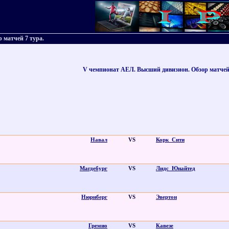
 матчей 7 тура.
V
чемпионат АЕЛ. Высший дивизион. Обзор матчей 
Навал
VS
Корк_Сити
Магдебург
VS
Лидс_Юнайтед
Нюрнберг
VS
Эвертон
Гремио
VS
Кавезе