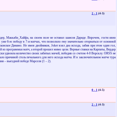
2 - 1
(4-3)
ер, Маккаби_Хайфа, на своем поле не оставил шансов Дариде. Впрочем, гости явно
л уже 6-ю победу в 7-и матчах, что позволило ему значительно оторваться от основной
сковское Динамо. Не имея двойников,
Joker
взял два исхода, забив при этом один гол,
ый из программки матч, а второй прошел мимо цели. Верные ставки на Карпаты, Вердер
ски удвоила количество своих забитых мячей, победив со счетом 4-0 Ворсклу.
ORSS
не
тало причиной столь печального для него исхода матча. И в заключительном матче тура
ии – выездной победе Марселя (1 – 2).
0 - 1
(4-5)
2 - 1
(4-3)