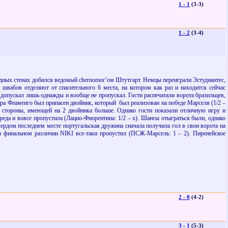
1 - 1
(3-3)
1 - 2
(3-4)
родных стенах добился ведомый
chernomor
’
o
м Штутгарт. Немцы переиграли Эстудиантес,
швабов отделяют от спасительного 6 места, на котором как раз и находится сейчас
допускал лишь однажды и вообще не пропускал. Гости распечатали ворота бразильцев,
нера Фламенго был припасен двойник, который
был реализован на победе Марселя (1/2 –
 стороны, имеющей на 2 двойника больше. Однако гости показали отличную игру и
реда и вовсе пропустила (Лацио-Фиорентина: 1/2 – х). Шансы отыграться были, однако
вердом последнем месте португальская дружина сначала получила гол в свои ворота на
на финальном различии
NIKI
все-таки пропустил (ПСЖ-Марсель: 1 – 2). Пиренейское
2 - 0
(4-2)
3 - 1
(5-3)