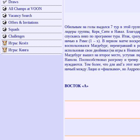
Draws
All Champs at VOON
Vacancy Search
Offers & Invitations
Обильным на голы выдался 7 тур в этой группе
Squads
лидеры группы, Корк_Сити и Навал. Благода
Challenges
спускаясь вниз по программе тура. Итак, сра
ничью в Риме (1 – х). В первом матче воскре
Игры: Козёл
воспользовался Магдебург, переигравший в 
Игры: Кинга
использовав свои двойники (на игры в Неапол
Магдебург вышел на второе место, уступая л
Наполи. Поспособствовал разгрому и тренер 
нуждаются. Тем более, что для
and
’
a
этот мат
ничьей между Лацио и «фиалками», но Андрею у
ВОСТОК «А»