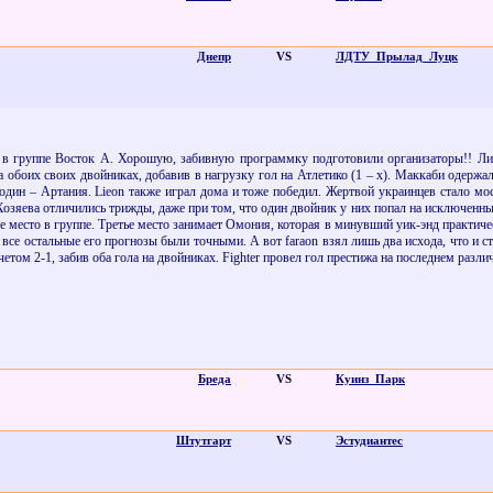
Днепр
VS
ЛДТУ_Прылад_Луцк
в группе Восток А. Хорошую, забивную программку подготовили организаторы!! Лид
а обоих своих двойниках, добавив в нагрузку гол на Атлетико (1 – х). Маккаби одержа
 один – Артания.
Lieon
также играл дома и тоже победил. Жертвой украинцев стало мо
 Хозяева отличились трижды, даже при том, что один двойник у них попал на исключенн
е место в группе. Третье место занимает Омония, которая в минувший уик-энд практиче
, все остальные его прогнозы были точными. А вот
faraon
взял лишь два исхода, что и с
етом 2-1, забив оба гола на двойниках.
Fighter
провел гол престижа на последнем различ
Бреда
VS
Куинз_Парк
Штутгарт
VS
Эстудиантес