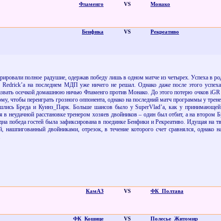
Фламенго
VS
Монако
Бенфика
VS
Рекреативо
трировали полное радушие, одержав победу лишь в одном матче из четырех. Успеха в 
ч
Redrick
’
a
на последнем МДП уже ничего не решал. Однако даже после этого успеха 
 назвать осечкой домашнюю ничью Фламенго против Монако. До этого потерю очков
iGR
 тому, чтобы переиграть грозного оппонента, однако на последний матч программы у тре
сошлись Бреда и Куинз_Парк. Больше шансов было у
SuperVlad
’
a
, как у принимающей
 в неудачной расстановке тренером хозяев двойников – один был отбит, а на втором Б
дна победа гостей была зафиксирована в поединке Бенфики и Рекреативо. Идущая на т
й, нашпигованный двойниками, отрезок, в течение которого счет сравнялся, однако 
.
КамАЗ
VS
ФК_Полтава
ФК_Кошице
VS
Полесье_Житомир