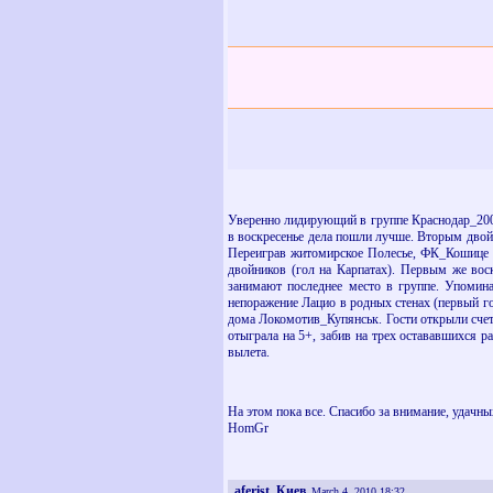
Уверенно лидирующий в группе Краснодар_200
в воскресенье дела пошли лучше. Вторым двойн
Переиграв житомирское Полесье, ФК_Кошице с
двойников (гол на Карпатах). Первым же воск
занимают последнее место в группе. Упомин
непоражение Лацио в родных стенах (первый го
дома Локомотив_Купянськ. Гости открыли счет 
отыграла на 5+, забив на трех остававшихся р
вылета.
На этом пока все. Спасибо за внимание, удачны
HomGr
aferist, Киев
March 4, 2010 18:32