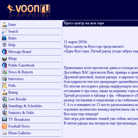
Пресс-центр на вун горе
Enter
Search
Rules
11 марта 2010г.
Help
Пресс-центр на Вун-горе представляет:
«Царь Вун горы. Пятый раунд уходя забрал е
Message Board
Blogs
Public Guestbook
Правильных всем прогнозов дамы и господа к
News & Reports
Достойных ВАС прогнозов Вам, принцы и принц
Дружной цепочкой, пошли раунды
в царском т
Interviews
благодарности тем кто прекращает дальнейшую б
Polls
По итогам последнего раунда лидирующую пози
отставание в три очка, также на вершину горы 
Rating
Третий результат в таблице у фк
«Фламенго» (9
Live Results
размер отставания и опережения а на стабильн
С 4 го и извините по 15 место расположились к
Standings & Schedules
огромное количество команд перетасовать так чт
Statistics & Odds
Вся игра еще впереди!
Зато игра для нижних этажей уже сейчас актуал
TV Broadcasts
В пятом раунде мы потеряли еще три команды, 
Football News
Photo Galleries