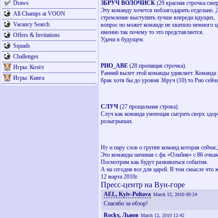
Draws
ЗБРУЧ ВОЛОЧИСК
(29 красная строчка смер
Эту команду хочется поблагодарить отдельно. Д
All Champs at VOON
стремление выступить лучше впереди идущих,
Vacancy Search
вопрос но может команде не хватило немного ц
именно так почему то это представляется.
Offers & Invitations
Удачи в будущем.
Squads
Challenges
РИО_АВЕ
(28 пропащая строчка).
Игры: Козёл
Ранний вылет этой команды удивляет. Команда 
Игры: Кинга
брак хотя бы до уровня Збруч (10) то Рио сейч
СЛУЧ
(27 прощальная строка).
Случ как команда умеющая сыграть сверх здоро
розыгрышах.
Ну и пару слов о группе команд которая сейчас
Это команды начиная с фк «Ольбия» с 86 очкам
Посмотрим как будут развиваться события.
А на сегодня все для царей. В том смысле что
12 марта 2010г.
Пресс-центр на Вун-горе
AEL, Kyiv-Poltava
March 12, 2010 09:24
Спасибо за обзор!
Rocky, Львов
March 12, 2010 12:42