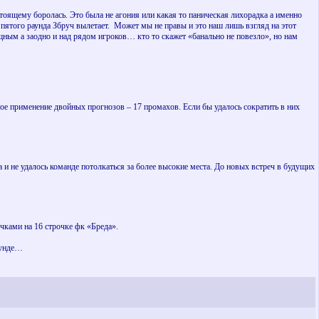
стоящему боролась. Это была не агония или какая то паническая лихорадка а именно
е пятого раунда Збруч вылетает.
Может мы не правы и это наш лишь взгляд на этот
щным а заодно и над рядом игроков… кто то скажет «банально не повезло», но нам
ое применение двойных прогнозов – 17 промахов. Если бы удалось сократить в них
и не удалось команде потолкаться за более высокие места. До новых встреч в будущих
чками на 16 строчке фк «Бреда».
аунде…