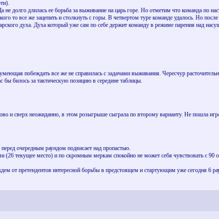
ти).
а не долго длилась ее борьба за выживание на царь горе. Но отметим что команда по на
кого то все же зацепить и столкнуть с горы. В четвертом туре команде удалось. Но посл
арского духа. Духа который уже сам по себе держит команду в режиме парения над насу
умеющая побеждать все же не справилась с задачами выживания. Чересчур расточительн
ас бы билось за тактическую позицию в середине таблицы.
во и сверх неожиданно, в этом розыгрыше сыграла по второму варианту. Не пошла игра 
, перед очередным раундом подвисает над пропастью.
и (26 текущее место) и по скромным меркам спокойно не может себя чувствовать с 90 о
 ждем от претендентов интересной борьбы в предстоящем и стартующим уже сегодня 6 р