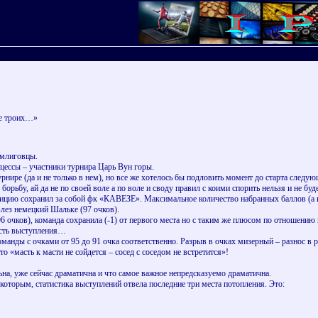
ще троих…»
омлиговцы.
ессы – участники турнира Царь Вун горы.
урнире (да и не только в нем), но все же хотелось бы подловить момент до старта следую
орьбу, ай да не по своей воле а по воле и своду правил с коими спорить нельзя и не б
цию сохранил за собой фк «КАВЕЗЕ». Максимальное количество набранных баллов (а на
влез немецкий Шальке (97 очков).
6 очков), команда сохранила (-1) от первого места но с таким же плюсом по отношени
ость выступления…
оманды с очками от 95 до 91 очка соответственно. Разрыв в очках мизерный – разнос в р
о «масть к масти не сойдется – сосед с соседом не встретится»!
ьна, уже сейчас драматична и что самое важное непредсказуемо драматична.
которым, статистика выступлений отвела последние три места потопления. Это: