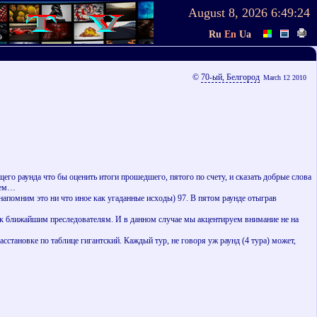
August 8, 2026
6:49:24
Ru
En
Ua
©
70-ый, Белгород
March 12 2010
щего раунда что бы оценить итоги прошедшего, пятого по счету, и сказать добрые слова
удем…
помним это ни что иное как угаданные исходы) 97. В пятом раунде отыграв
ю к ближайшим преследователям. И в данном случае мы акцентируем внимание не на
асстановке по таблице гигантский. Каждый тур, не говоря уж раунд (4 тура) может,