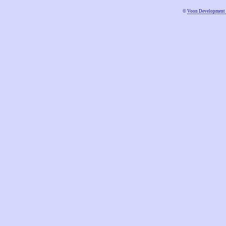
©
Voon Development