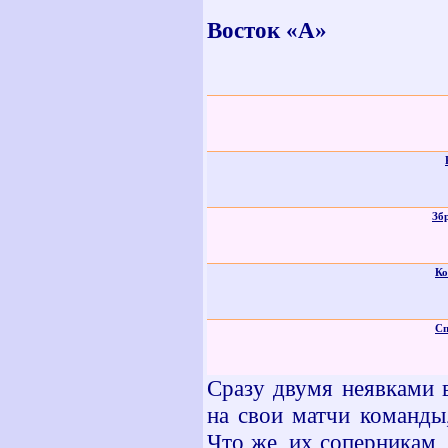
Восток «А»
Зб
Ко
Сп
Сразу двумя неявками в
на свои матчи команды
Что же, их соперникам,