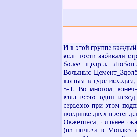
И в этой группе каждый
если гости забивали ст
более щедры. Любоп
Волынью-Цемент_Здол
взятым в туре исходам
5-1. Во многом, конеч
взял всего один исхо
серьезно при этом подп
поединке двух претенде
Окжетпеса, сильнее ок
(на ничьей в Монако и