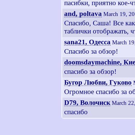
пасибки, приятно кое-чт
and, poltava
March 19, 20
Cпасибо, Саша! Все как
таблички отображать, 
sana21, Одесса
March 19
Спасибо за обзор!
doomsdaymachine, Ки
спасибо за обзор!
Бугор Любви, Гуково
Огромное спасибо за обз
D79, Волочиск
March 22
спасибо