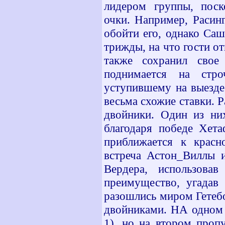
лидером группы, поск
очки. Например, Раси
обойти его, однако Са
трижды, на что гости о
также сохранил свое
поднимается на стр
уступившему на выезде
весьма схожие ставки. 
двойники. Один из них
благодаря победе Хета
приближается к красн
встреча Астон_Виллы и
Вердера, использова
преимущество, угадав
разошлись миром Гетеб
двойниками. НА одном
1), но на втором проп