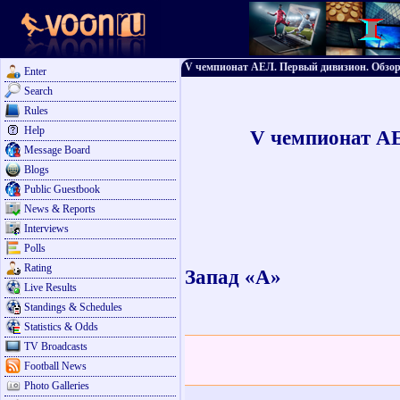
V чемпионат АЕЛ. Первый дивизион. Обзор 
Enter
Search
Rules
Help
V
чемпионат АЕЛ
Message Board
Blogs
Public Guestbook
News & Reports
Interviews
Polls
Rating
Запад «А»
Live Results
Standings & Schedules
Statistics & Odds
TV Broadcasts
Football News
Photo Galleries