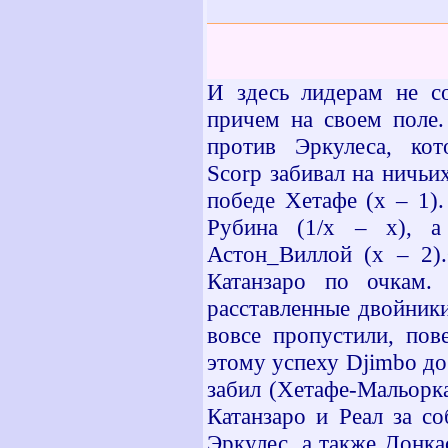
И здесь лидерам не со
причем на своем поле.
против Эркулеса, ко
Scorp
забивал на ничьих
победе Хетафе (х – 1)
Рубина (1/х – х), 
Астон_Виллой (х – 2).
Катанзаро по очкам.
расставленные двойники
вовсе пропустили, пов
этому успеху
Djimbo
до
забил (Хетафе-Мальорка
Катанзаро и Реал за с
Эркулес, а также Донка