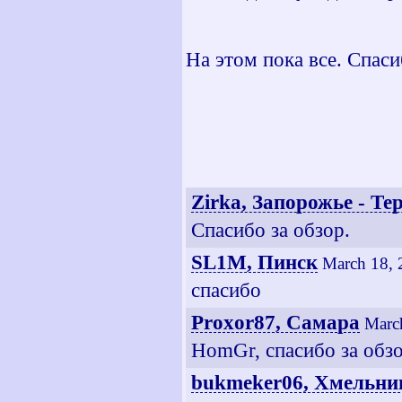
На этом пока все. Спас
Zirka, Запорожье - Те
Спасибо за обзор.
SL1M, Пинск
March 18, 
спасибо
Proxor87, Самара
Marc
HomGr, спасибо за обз
bukmeker06, Хмельни