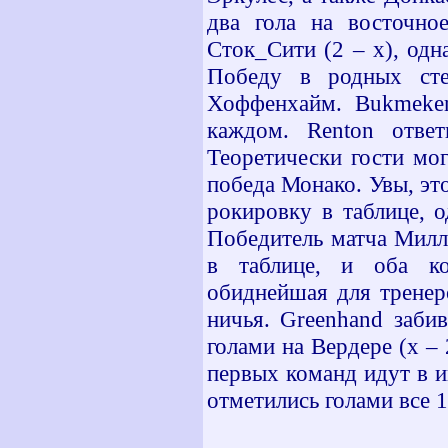
два гола на восточн
Сток_Сити (2 – х), одн
Победу в родных сте
Хоффенхайм.
Bukmeke
каждом.
Renton
отве
Теоретически гости мог
победа Монако. Увы, э
рокировку в таблице, 
Победитель матча Милл
в таблице, и оба кол
обиднейшая для тренер
ничья.
Greenhand
заби
голами на Вердере (х – 
первых команд идут в и
отметились голами все 