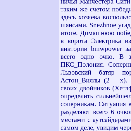
ничья Манчестера Сити 
таким же счетом побед
здесь хозяева восполь
шансами.
Snezhnoe
угад
итоге. Домашнюю побед
в ворота Электрика и
виктории
bmwpower
з
всего одно очко. В з
ПКС_Полония. Соперни
Львовский батяр по
Астон_Виллы (2 – х). 
своих двойников (Хетаф
определить сильнейшег
соперникам. Ситуация в
разделяют всего 6 очк
местами с аутсайдерами
самом деле, увидим чер