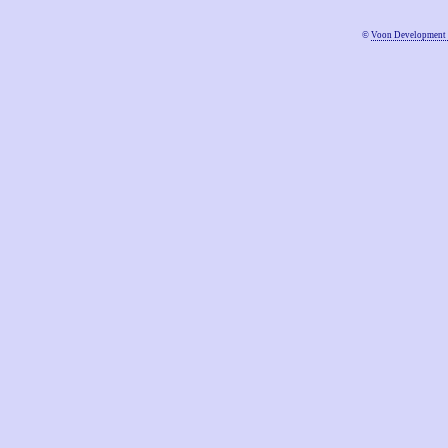
©
Voon Development