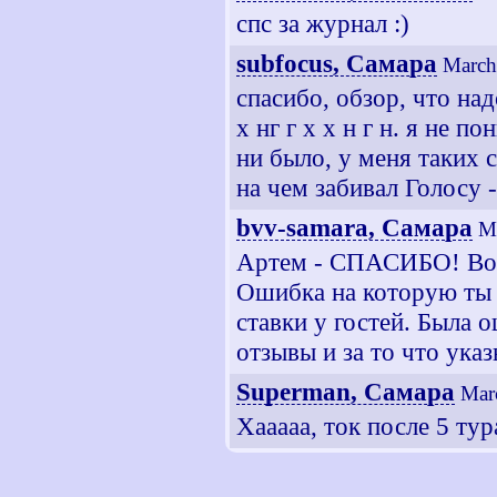
спс за журнал :)
subfocus, Самара
March
спасибо, обзор, что на
х нг г х х н г н. я не п
ни было, у меня таких с
на чем забивал Голосу -
bvv-samara, Самара
M
Артем - СПАСИБО! Вот 
Ошибка на которую ты у
ставки у гостей. Была 
отзывы и за то что ука
Superman, Самара
Mar
Хааааа, ток после 5 тур