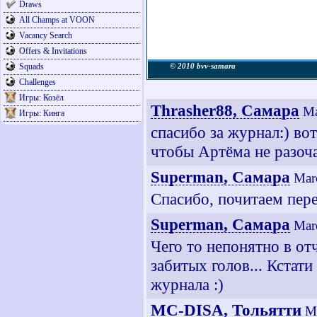
Draws
All Champs at VOON
Vacancy Search
Offers & Invitations
Squads
© 2010 bvv-samara
Challenges
Игры: Козёл
Thrasher88, Самара
Ma
Игры: Кинга
спасибо за журнал:) во
чтобы Артёма не разочар
Superman, Самара
Mar
Спасибо, почитаем пер
Superman, Самара
Mar
Чего то непонятно в от
забитых голов... Кстат
журнала :)
MC-DISA, Тольятти
M