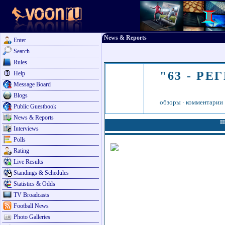
News & Reports
Enter
Search
Rules
"63 - РЕ
Help
Message Board
Blogs
обзоры
·
комментарии
Public Guestbook
News & Reports
I
Interviews
Polls
Rating
Live Results
Standings & Schedules
Statistics & Odds
TV Broadcasts
Football News
Photo Galleries