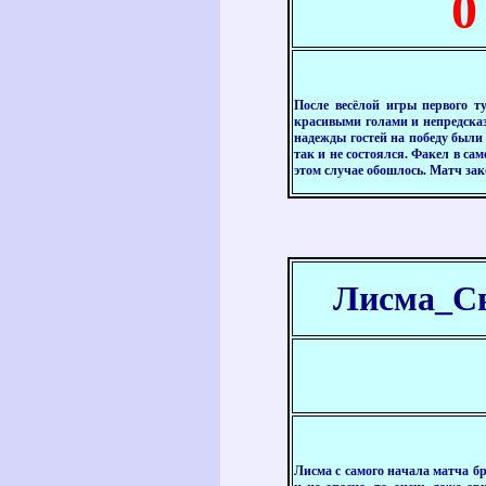
0
После весёлой игры первого т
красивыми голами и непредска
надежды гостей на победу были 
так и не состоялся. Факел в са
этом случае обошлось. Матч за
Лисма_Св
Лисма с самого начала матча бр