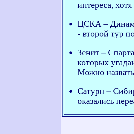
интереса, хотя
ЦСКА – Динамо
- второй тур п
Зенит – Спарта
которых угада
Можно назвать
Сатурн – Сибир
оказались нер