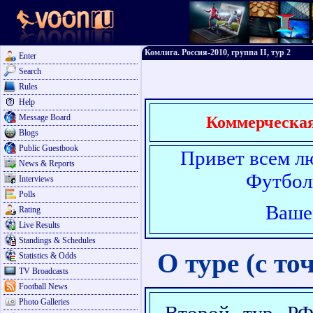
Комлига. Россия-2010, группа II, тур 2
Enter
Search
Rules
Help
Message Board
Коммерческая
Blogs
Public Guestbook
Привет всем л
News & Reports
Футбол
Interviews
Polls
Ваше
Rating
Live Results
Standings & Schedules
О туре (с т
Statistics & Odds
TV Broadcasts
Football News
Photo Galleries