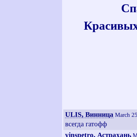
Сп
Красивых
ULIS, Винница
March 25
всегда гатофф
vinspetro, Астрахань
M