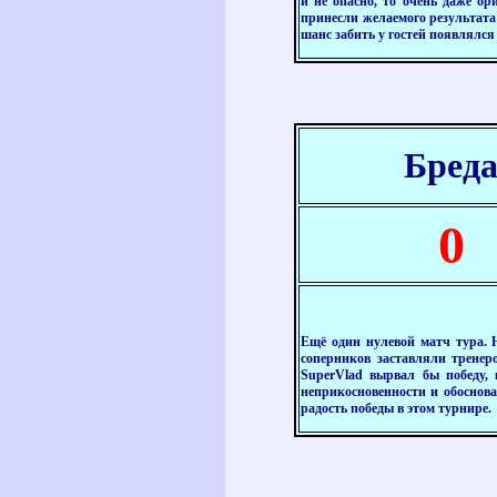
и не опасно, то очень даже ор
принесли желаемого результата
шанс забить у гостей появлялся
Бред
0
Ещё один нулевой матч тура. Н
соперников заставляли тренер
SuperVlad
вырвал бы победу, н
неприкосновенности и обоснова
радость победы в этом турнире.