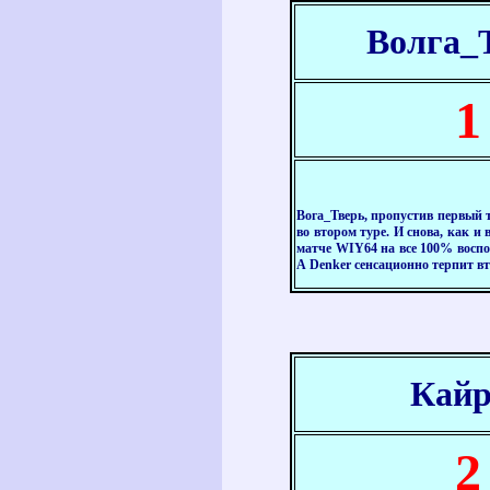
Волга_
1
Вога_Тверь, пропустив первый т
во втором туре. И снова, как и
матче
WIY64
на все 100% восп
А
Denker
сенсационно терпит вт
Кайр
2