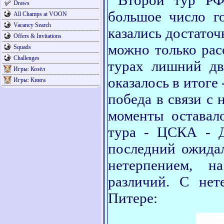
Второй тур РФП
Draws
большое число г
All Champs at VOON
Vacancy Search
казались достаточ
Offers & Invitations
можно только рас
Squads
Challenges
турах лишний дв
Игры: Козёл
оказалось в итоге
Игры: Кинга
победа в связи с 
моменты оставал
тура - ЦСКА - 
последний ожида
нетерпением, н
различий. С нет
Питере: