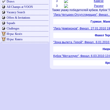
3
Кавезе
Draws
3
Расинг
All Champs at VOON
Также укажу победителей кубков. Кубок 
Vacancy Search
"Лига Четырех Отсутствующих", Финал.. 
Offers & Invitations
Гурман_Мак
Squads
Challenges
"Лига Чемпионов", Финал.. 27.01.2010 1
Игры: Козёл
Факел Те
Игры: Кинга
"Зона вылета. Герой", Финал.. 6.01.2010
Нюрн
Кубок "Металлург", Финал. 6.03.2010 13:
Кр