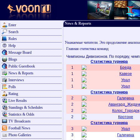
News & Reports
Enter
Search
Rules
Уважаемые читатели. Это продолжение анализа
Help
Главная статистика команд
Message Board
Чемпионы Дивизионов. По порядку, чемп
Blogs
Статистика турнира
Public Guestbook
1
Бреда
News & Reports
1
Кавезе
Interviews
1
Урал
1
Урал
Polls
Статистика турнира
Rating
2
Галичина
Live Results
2
Авангард_Жидач
Standings & Schedules
2
Колос_Городок
Statistics & Odds
2
Кротоне
TV Broadcasts
Статистика турнира
Football News
3
Урал
Photo Galleries
3
Галичина