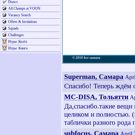
Draws
All Champs at VOON
Vacancy Search
Offers & Invitations
Squads
Challenges
Игры: Козёл
Игры: Кинга
© 2010 bvv-samara
Superman, Самара
Apri
Спасибо! Теперь ждём о
MC-DISA, Тольятти
Ap
Да,спасибо.такие вещи 
целиком и полностью. (
таблички разного рода 
subfocus, Самара
April 