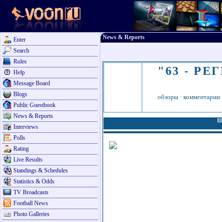
News & Reports
Enter
Search
Rules
"63 - РЕ
Help
Message Board
Blogs
обзоры
·
комментарии
Public Guestbook
News & Reports
I
Interviews
Polls
Rating
Live Results
Standings & Schedules
Statistics & Odds
TV Broadcasts
Football News
Photo Galleries