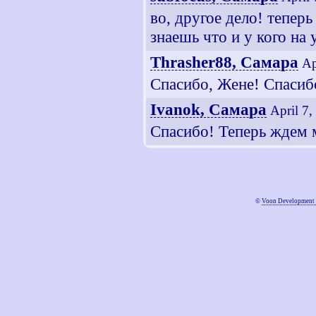
во, другое дело! теперь
знаешь что и у кого на 
Thrasher88, Самара
Ap
Спасибо, Жене! Спасибо
Ivanok, Самара
April 7
Спасибо! Теперь ждем м
©
Voon Development