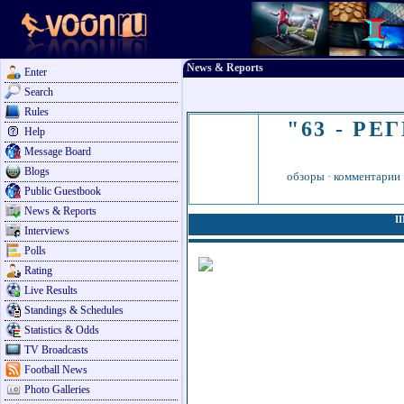
News & Reports
Enter
Search
Rules
"63 - РЕ
Help
Message Board
Blogs
обзоры
·
комментарии
Public Guestbook
News & Reports
I
Interviews
Polls
Rating
Live Results
Standings & Schedules
Statistics & Odds
TV Broadcasts
Football News
Photo Galleries