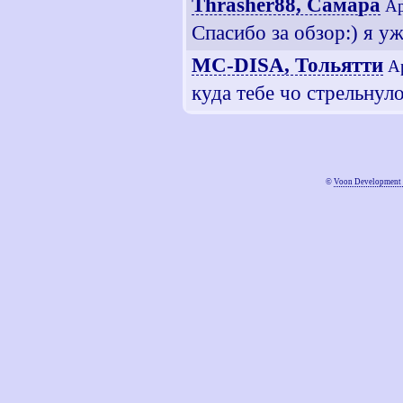
Thrasher88, Самара
Ap
Спасибо за обзор:) я у
MC-DISA, Тольятти
Ap
куда тебе чо стрельнуло
©
Voon Development