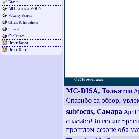
Draws
All Champs at VOON
Vacancy Search
Offers & Invitations
Squads
Challenges
Игры: Козёл
Игры: Кинга
© 2010 bvv-samara
MC-DISA, Тольятти
Ap
Спасибо за обзор, увлек
subfocus, Самара
April
спасибо! было интересн
прошлом сезоне оба мат