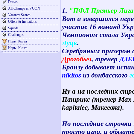
Draws
All Champs at VOON
1.
"ПФЛ Премьер Лига
Vacancy Search
Вот и завершился пер
Offers & Invitations
участие 16 команд Ук
Squads
Чемпионом стала Укр
Challenges
Луцк
.
Игры: Козёл
Игры: Кинга
Серебряным призером 
Дрогобыч
, тренер
ДЗЕ
Бронзу добывает испан
nikitos
из донбасского
г
Ну а на последних ст
Патрикс (тренер Max M
kapitalec, Макеевка).
Но последние строчки 
просто игра, и обязат