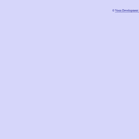
©
Voon Development