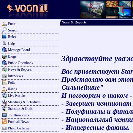
News & Reports
Enter
Search
Rules
Help
Message Board
Здравствуйте ува
Blogs
Public Guestbook
News & Reports
Вас приветствует StarM
Interviews
Представляю вам этот
Polls
Сильнейшие"
Rating
И поговорим о таком -
Live Results
- Завершен чемпионат
Standings & Schedules
Statistics & Odds
- Полуфиналы и финалы
TV Broadcasts
- Национальный чемпи
Football News
- Интересные факты.
Photo Galleries