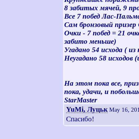
8 забитых мячей, 9 пр
Все 7 побед Лас-Пальм
Сам бронзовый призер
Очки - 7 побед = 21 очк
забито меньше)
Угадано 54 исхода ( из
Неугадано 58 исходов (
На этом пока все, при
пока, удачи, и побольш
StarMaster
YuMi, Луцьк
May 16, 20
Спасибо!