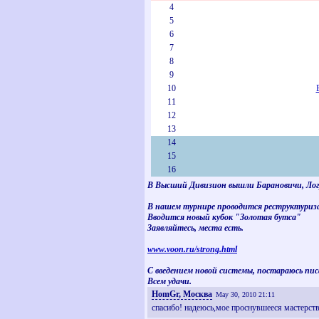
4
5
6
7
8
9
10
11
12
13
14
15
16
В Высший Дивизион вышли Барановичи, Логр
В нашем турнире проводится реструктуризац
Вводится новый кубок "Золотая бутса"
Заявляйтесь, места есть.
www.voon.ru/strong.html
С введением новой системы, постараюсь пис
Всем удачи.
HomGr, Москва
May 30, 2010 21:11
спасибо! надеюсь,мое проснувшееся мастерств