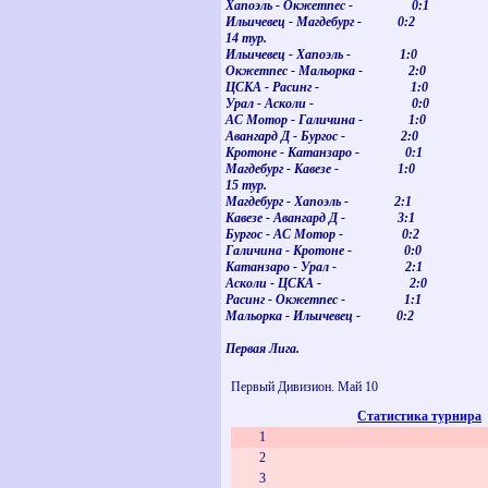
Хапоэль - Окжетпес - 0:1
Ильичевец - Магдебург - 0:2
14 тур.
Ильичевец - Хапоэль - 1:0
Окжетпес - Мальорка - 2:0
ЦСКА - Расинг - 1:0
Урал - Асколи - 0:0
АС Мотор - Галичина - 1:0
Авангард Д - Бургос - 2:0
Кротоне - Катанзаро - 0:1
Магдебург - Кавезе - 1:0
15 тур.
Магдебург - Хапоэль - 2:1
Кавезе - Авангард Д - 3:1
Бургос - АС Мотор - 0:2
Галичина - Кротоне - 0:0
Катанзаро - Урал - 2:1
Асколи - ЦСКА - 2:0
Расинг - Окжетпес - 1:1
Мальорка - Ильичевец - 0:2
Первая Лига.
Первый Дивизион. Май 10
Статистика турнира
1
2
3