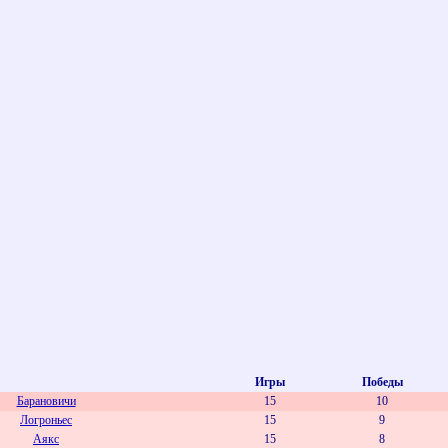
Игры
Победы
Барановичи
15
10
Логроньес
15
9
Аякс
15
8