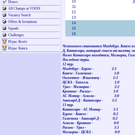
10
А
Draws
11
All Champs at VOON
12
Vacancy Search
13
Offers & Invitations
14
Squads
15
16
Challenges
Игры: Козёл
Чемпионом становится Магдебург. Кавезе вз
Игры: Кинга
Д, Катанзаро, который спасся от вылета, 
Ниже Катанзаро находятся, Мальорка, Гали
Последние туры.
12 тур.
Магдебург - Бургос - 2:1
Кавезе - Галичина - 1:0
Окжетпес - Ильичевец - 1:3
ЦСКА - Хапоэль
1:0
Урал - Мальорка - 2:2
Кротоне - Расинг - 1:0
АС Мотор - Асколи - 3:0
Авангард Д - Катанзаро - 1:1
13 тур.
Катанзаро - АС Мотор - 1:1
Бургос - Кавезе - 0:2
Галичина - Авангард Д - 0:2
Асколи - Кротоне - 0:0
Расинг - Урал - 1:1
Мальорка - ЦСКА - 0:0