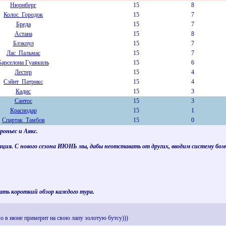
Нюрнберг
15
8
Колос_Городок
15
7
Бреда
15
7
Астана
15
8
Блэкпул
15
7
Лас_Пальмас
15
7
Барселона Гуаякиль
15
6
Лестер
15
4
Сэйнт_Патрикс
15
4
Кадис
15
3
Сантос
15
3
Краснодар
15
1
Спартак_Тамбов
15
0
оньес и Аякс.
ия. С нового сезона ИЮНЬ мы, дабы неотставать от других, вводим систему бомб
ать короткий обзор каждого тура.
о в июне примерит на свою лапу золотую бутсу)))