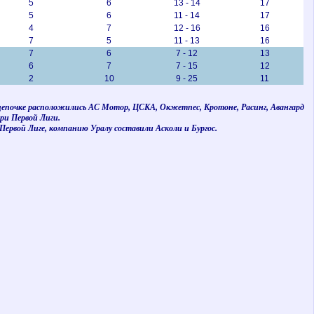
5
6
13 - 14
17
5
6
11 - 14
17
4
7
12 - 16
16
7
5
11 - 13
16
7
6
7 - 12
13
6
7
7 - 15
12
2
10
9 - 25
11
о цепочке расположились АС Мотор, ЦСКА, Окжетпес, Кротоне, Расинг, Авангард
ри Первой Лиги.
рвой Лиге, компанию Уралу составили Асколи и Бургос.