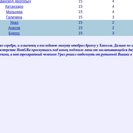
вангард Дрогобыч
15
4
Катанзаро
15
4
Мальорка
15
4
Галичина
15
3
Урал
15
2
Асколи
15
2
Бургос
15
3
ял серебро, и ильичевец в последнюю минуту отобрал бронзу у Хапоэля. Дальше п
мастерство HomGRa проснувшись под конец поджало лапы от захлапывающейся две
чина, а вот трехкратный чемпион Урал решил отдохнуть от рутинной Вышки в Пе