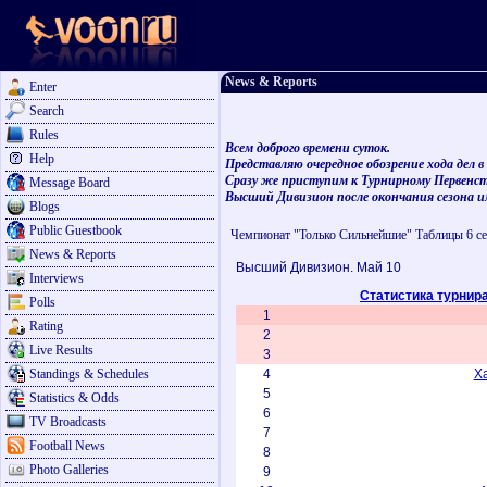
News & Reports
Enter
Search
Rules
Всем доброго времени суток.
Help
Представляю очередное обозрение хода дел 
Сразу же приступим к Турнирному Первенст
Message Board
Высший Дивизион после окончания сезона и
Blogs
Public Guestbook
Чемпионат "Только Сильнейшие" Таблицы 6 се
News & Reports
Высший Дивизион. Май 10
Interviews
Статистика турнир
Polls
1
Rating
2
Live Results
3
Standings & Schedules
4
Х
5
Statistics & Odds
6
TV Broadcasts
7
Football News
8
Photo Galleries
9