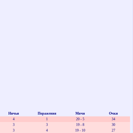
Ничьи
Поражения
Мячи
Очки
4
1
20 - 5
34
3
3
19 - 8
30
3
4
19 - 10
27