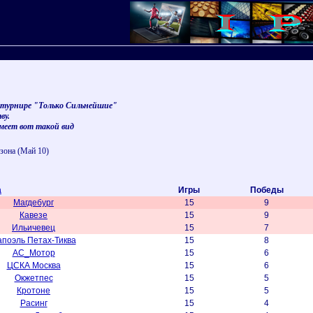
в турнире "Только Сильнейшие"
ву.
меет вот такой вид
зона (Май 10)
а
Игры
Победы
Магдебург
15
9
Кавезе
15
9
Ильичевец
15
7
апоэль Петах-Тиква
15
8
АС_Мотор
15
6
ЦСКА Москва
15
6
Окжетпес
15
5
Кротоне
15
5
Расинг
15
4