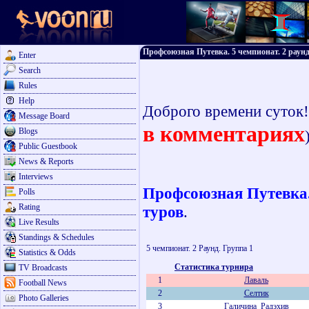
Профсоюзная Путевка. 5 чемпионат. 2 раунд
Enter
Search
Rules
Help
Доброго времени суток
Message Board
в комментариях
Blogs
Public Guestbook
News & Reports
Interviews
Профсоюзная Путевка. 
Polls
Rating
туров
.
Live Results
Standings & Schedules
5 чемпионат. 2 Раунд. Группа 1
Statistics & Odds
Статистика турнира
TV Broadcasts
1
Лаваль
Football News
2
Селтик
Photo Galleries
3
Галичина_Радэхив