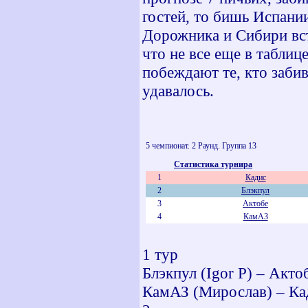
гостей, то бишь Испании
Дорожника и Сибири вст
что не все еще в таблиц
побеждают те, кто заби
удавалось.
5 чемпионат. 2 Раунд. Группа 13
Статистика турнира
1
Кадис
2
Блэкпул
3
Актобе
4
КамАЗ
1 тур
Блэкпул (Igor P) – Акто
КамАЗ (Мирослав) – Кади