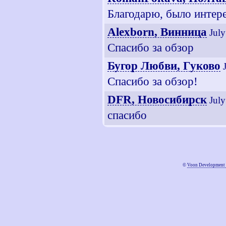
Благодарю, было интер
Alexborn, Винница
Jul
Спасибо за обзор
Бугор Любви, Гуково
Спасибо за обзор!
DFR, Новосибирск
Jul
спасибо
©
Voon Development