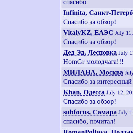
спасибо
Infinita, Санкт-Петер
Спасибо за обзор!
VitalyKZ, ЕАЭС
July 11
Спасибо за обзор!
Дед Эд, Лесновка
July 
HomGr молодчага!!!
МИЛАНА, Москва
Jul
Спасибо за интересный
Khan, Одесса
July 12, 2
Спасибо за обзор!
subfocus, Самара
July 
спасибо, почитал!
RomanPoltava, Полта