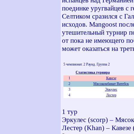
испанцев над Германией
поединке уругвайцев с г
Селтиком сразился с Гал
исходов. Mangoost посл
утешительный турнир по
от пока не имеющего по
может оказаться на трет
5 чемпионат. 2 Раунд. Группа 2
Статистика турнира
1
Кавезе
2
Мясокомбинат Витебск
3
Эркулес
4
Лестер
1 тур
Эркулес (scorp) – Мясок
Лестер (Khan) – Кавезе