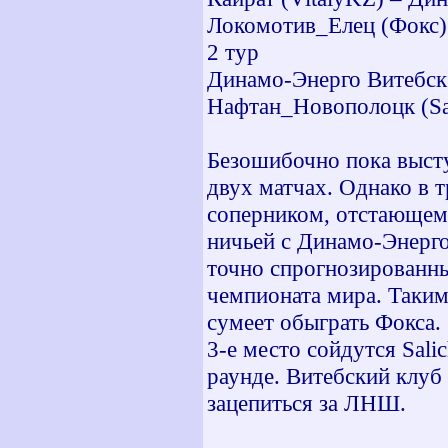
Локомотив_Елец (Фокс) 
2 тур
Динамо-Энерго Витебск 
Нафтан_Новополоцк (Sali
Безошибочно пока выст
двух матчах. Однако в т
соперником, отстающем о
ничьей с Динамо-Энерго
точно спрогнозированн
чемпионата мира. Таким
сумеет обыграть Фокса.
3-е место сойдутся Sali
раунде. Витебский клуб
зацепиться за ЛНШ.