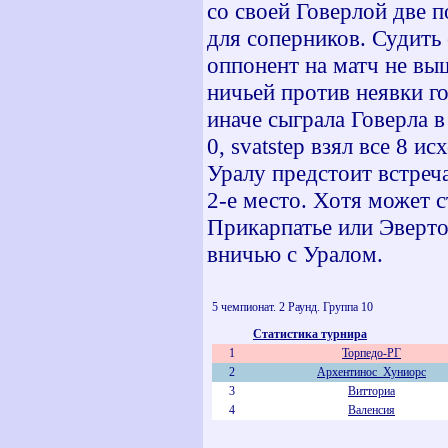
со своей Говерлой две 
для соперников. Судить 
оппонент на матч не выш
ничьей против неявки г
иначе сыграла Говерла 
0, svatstep взял все 8 
Уралу предстоит встреча
2-е место. Хотя может 
Прикарпатье или Эверто
вничью с Уралом.
5 чемпионат. 2 Раунд. Группа 10
Статистика турнира
1
Торпедо-РГ
2
Архентинос_Хуниорс
3
Витториа
4
Валенсия