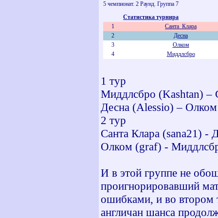
5 чемпионат. 2 Раунд. Группа 7
Статистика турнира
1
Санта_Клара
2
Десна
3
Олком
4
Миддлсбро
1 тур
Миддлсбро (Kashtan) – С
Десна (Alessio) – Олком 
2 тур
Санта Клара (sana21) - Д
Олком (graf) - Миддлсбр
И в этой группе не обо
проигнорировавший матч
ошибками, и во втором 
англичан шанса продолж