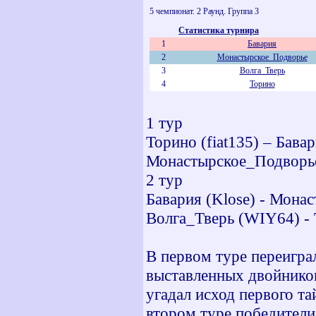
5 чемпионат. 2 Раунд. Группа 3
Статистика турнира
1
Бавария
2
Монастырское_Подворье
3
Волга_Тверь
4
Торино
1 тур
Торино (fiat135) – Бавар
Монастырское_Подворье 
2 тур
Бавария (Klose) - Монас
Волга_Тверь (WIY64) - Т
В первом туре переигра
выставленных двойнико
угадал исход первого та
втором туре победители