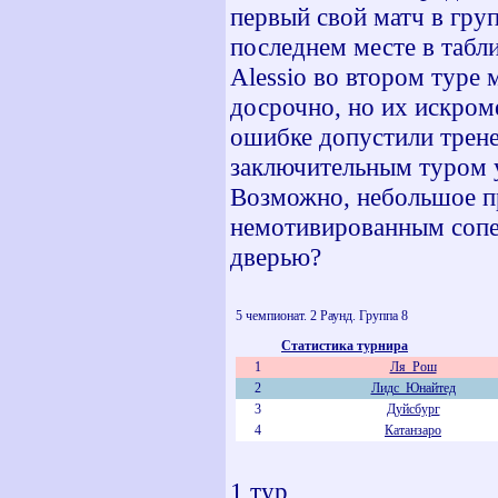
первый свой матч в груп
последнем месте в табли
Alessio во втором туре 
досрочно, но их искром
ошибке допустили трене
заключительным туром у
Возможно, небольшое пр
немотивированным сопер
дверью?
5 чемпионат. 2 Раунд. Группа 8
Статистика турнира
1
Ля_Рош
2
Лидс_Юнайтед
3
Дуйсбург
4
Катанзаро
1 тур