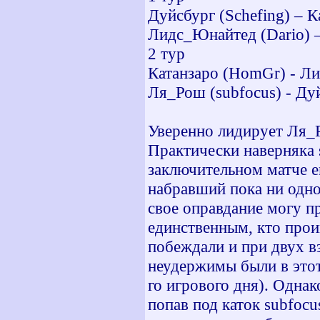
Дуйсбург (Schefing) – К
Лидс_Юнайтед (Dario) –
2 тур
Катанзаро (HomGr) - Ли
Ля_Рош (subfocus) - Дуй
Уверенно лидирует Ля_
Практически наверняка s
заключительном матче 
набравший пока ни одно
свое оправдание могу п
единственным, кто проиг
побеждали и при двух в
неудержимы были в этот
го игрового дня). Однак
попав под каток subfocu