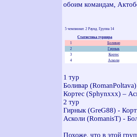
обоим командам, Актоб
5 чемпионат. 2 Раунд. Группа 14
Статистика турнира
1
Боливар
2
Гирнык
3
Кортес
4
Асколи
1 тур
Боливар (RomanPoltava)
Кортес (Sphynxxx) – Ас
2 тур
Гирнык (GreG88) - Корт
Асколи (RomanisT) - Бол
Похоже, что в этой гру