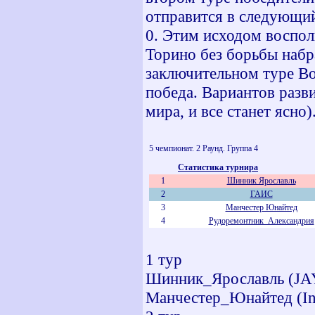
отправится в следующий
0. Этим исходом восполь
Торино без борьбы набр
заключительном туре Вол
победа. Вариантов разв
мира, и все станет ясно)
5 чемпионат. 2 Раунд. Группа 4
Статистика турнира
1
Шинник Ярославль
2
ГАИС
3
Манчестер Юнайтед
4
Рудоремонтник_Александрия
1 тур
Шинник_Ярославль (JAY)
Манчестер_Юнайтед (Infi