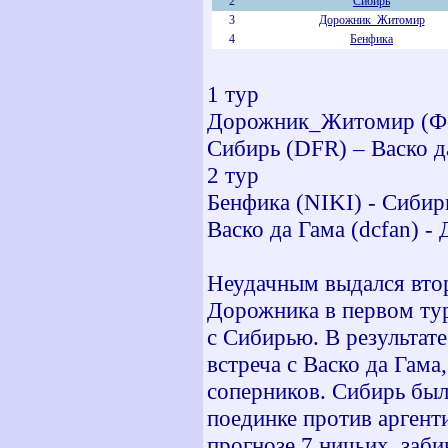
2
Сибирь
3
Дорожник_Житомир
4
Бенфика
1 тур
Дорожник_Житомир (Фор
Сибирь (DFR) – Васко да
2 тур
Бенфика (NIKI) - Сибирь
Васко да Гама (dcfan) 
Неудачным выдался втор
Дорожника в первом тур
с Сибирью. В результате
встреча с Васко да Гама
соперников. Сибирь была
поединке против аргенти
прогнозе 7 ничьих, заб