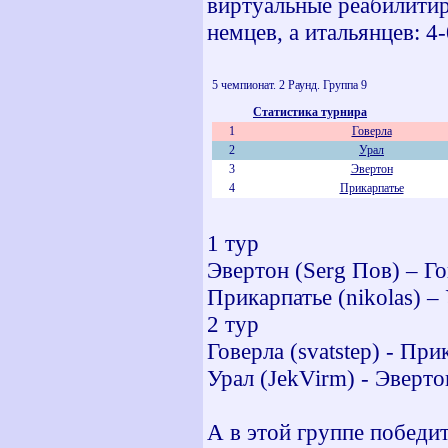
виртуальные реабилитиро
немцев, а итальянцев: 4-
5 чемпионат. 2 Раунд. Группа 9
Статистика турнира
1
Говерла
2
Урал
3
Эвертон
4
Прикарпатье
1 тур
Эвертон (Serg Пов) – Гов
Прикарпатье (nikolas) – 
2 тур
Говерла (svatstep) - Прик
Урал (JekVirm) - Эверто
А в этой группе победит