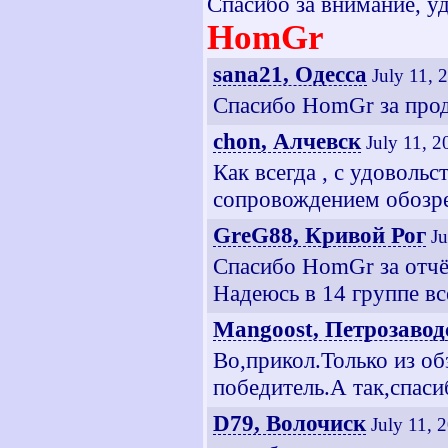
Спасибо за внимание, у
HomGr
sana21, Одесса
July 11, 
Спасибо HomGr за прод
chon, Алчевск
July 11, 
Как всегда , с удоволь
сопровождением обозре
GreG88, Кривой Рог
Ju
Спасибо HomGr за отчё
Надеюсь в 14 группе вс
Mangoost, Петрозавод
Во,прикол.Только из об
победитель.А так,спаси
D79, Волочиск
July 11, 