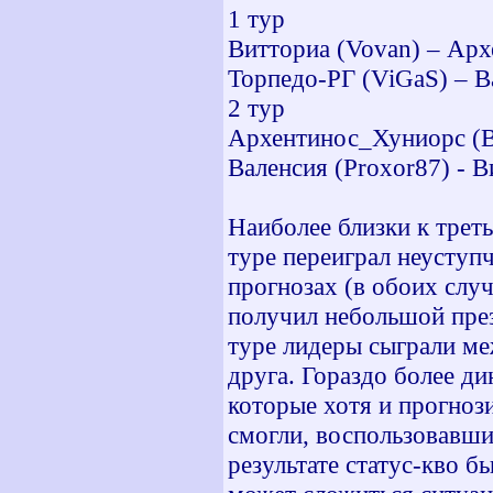
1 тур
Витториа (Vovan) – Арх
Торпедо-РГ (ViGaS) – Ва
2 тур
Архентинос_Хуниорс (BA
Валенсия (Proxor87) - В
Наиболее близки к трет
туре переиграл неусту
прогнозах (в обоих слу
получил небольшой през
туре лидеры сыграли ме
друга. Гораздо более д
которые хотя и прогнози
смогли, воспользовавш
результате статус-кво б