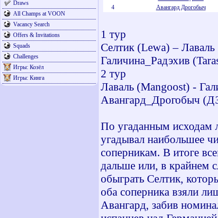
Draws
4
Авангард Дрогобыч
All Champs at VOON
Vacancy Search
1 тур
Offers & Invitations
Селтик (Lewa) – Лаваль 
Squads
Challenges
Галичина_Радэхив (Tara
Игры: Козёл
2 тур
Игры: Кинга
Лаваль (Mangoost) - Гал
Авангард_Дрогобыч (ДЗЕ
По угаданным исходам л
угадывал наибольшее чи
соперникам. В итоге все
дальше или, в крайнем 
обыграть Селтик, которы
оба соперника взяли лиш
Авангард, забив номина