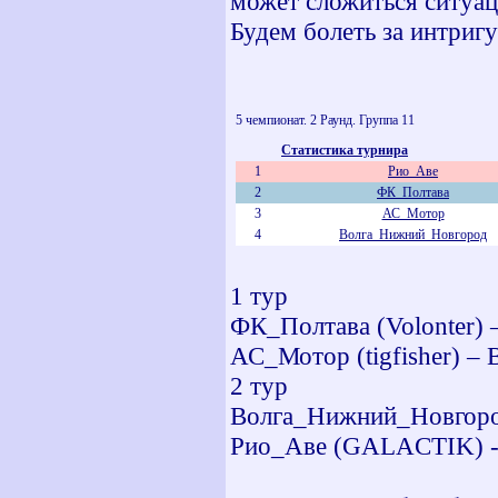
может сложиться ситуац
Будем болеть за интригу
5 чемпионат. 2 Раунд. Группа 11
Статистика турнира
1
Рио_Аве
2
ФК_Полтава
3
АС_Мотор
4
Волга_Нижний_Новгород
1 тур
ФК_Полтава (Volonter) 
АС_Мотор (tigfisher) –
2 тур
Волга_Нижний_Новгород 
Рио_Аве (GALACTIK) - А