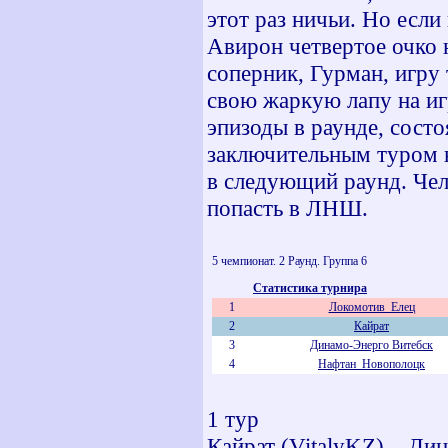
этот раз ничьи. Но если
Авирон четвертое очко 
соперник, Гурман, игру
свою жаркую лапу на иг
эпизоды в раунде, сост
заключительным туром н
в следующий раунд. Чел
попасть в ЛНШ.
5 чемпионат. 2 Раунд. Группа 6
Статистика турнира
1
Локомотив_Елец
2
Кайрат
3
Динамо-Энерго Витебск
4
Нафтан_Новополоцк
1 тур
Кайрат (VitalyKZ) – Дин