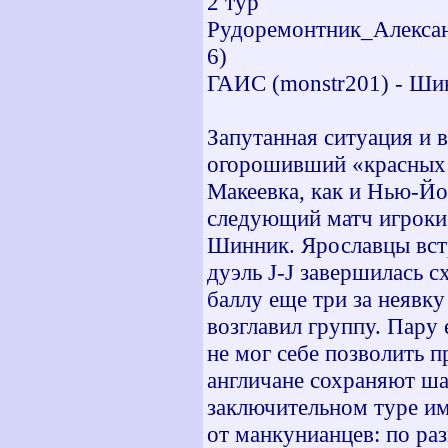
2 тур
Рудоремонтник_Александр
6)
ГАИС (monstr201) - Шин
Запутанная ситуация и в
огорошивший «красных 
Макеевка, как и Нью-Йо
следующий матч игроки 
Шинник. Ярославцы встр
дуэль J-J завершилась 
баллу еще три за неявк
возглавил группу. Пару 
не мог себе позволить п
англичане сохраняют шан
заключительном туре им
от манкунианцев: по ра