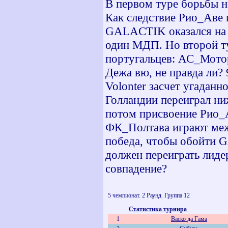
В первом туре борьбы не
Как следствие Рио_Аве 
GALACTIK оказался на в
один МДП. Но второй т
португальцев: АС_Мотор 
Дежа вю, не правда ли?
Volonter засчет угадан
Голландии переиграл ни
потом присвоение Рио_
ФК_Полтава играют межд
победа, чтобы обойти 
должен переиграть лиде
совпадение?
5 чемпионат. 2 Раунд. Группа 12
Статистика турнира
1
Васко да Гама