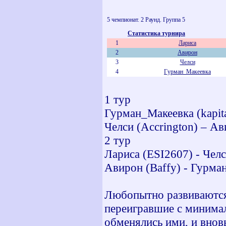
5 чемпионат. 2 Раунд. Группа 5
Статистика турнира
1
Лариса
2
Авирон
3
Челси
4
Гурман_Макеевка
1 тур
Гурман_Макеевка (kapita
Челси (Accrington) – Ав
2 тур
Лариса (ESI2607) - Челс
Авирон (Baffy) - Гурман_
Любопытно развиваются 
переигравшие с минимал
обменялись ими, и вновь