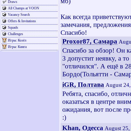
мб)
Draws
All Champs at VOON
Vacancy Search
Как всегда приветствую
Offers & Invitations
замечания, предложения
Squads
Спасибо!
Challenges
Proxor87, Самара
Игры: Козёл
Augu
Игры: Кинга
Спасибо за обзор! Он к
3 допустит неявку, а то
"отличился". А ещё в 2
Бордо(Тольятти - Самар
iGR, Полтава
August 24,
Ребята, спасибо, отлич
оказаться в центре вни
ожидания, вот после п
:)
Khan, Одесса
August 25,