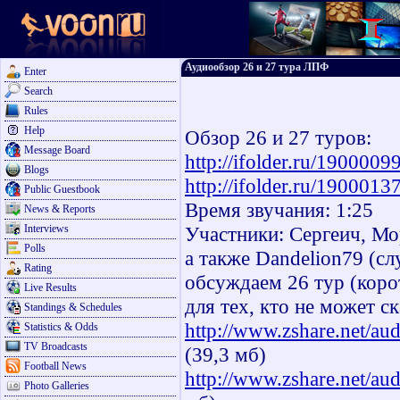
Аудиообзор 26 и 27 тура ЛПФ
Enter
Search
Rules
Help
Обзор 26 и 27 туров:
Message Board
http://ifolder.ru/1900009
Blogs
http://ifolder.ru/1900013
Public Guestbook
Время звучания: 1:25
News & Reports
Interviews
Участники: Сергеич, Мо
Polls
а также Dandelion79 (сл
Rating
обсуждаем 26 тур (коро
Live Results
для тех, кто не может с
Standings & Schedules
http://www.zshare.net/a
Statistics & Odds
TV Broadcasts
(39,3 мб)
Football News
http://www.zshare.net/a
Photo Galleries