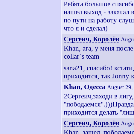
Ребята большое спасибо
нашел выход - закачал 
по пути на работу слуш
что я и сделал)
Сергеич, Королёв
Augus
Khan, ага, у меня после
collar`s team
sana21, спасибо! кстати
приходится, так Jonny 
Khan, Одесса
August 29,
2Сергеич,заходи в лигу
"пободаемся".)))Правда
приходится делать "лиш
Сергеич, Королёв
Augus
Khan, зашел, пободаемс