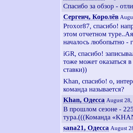
Спасибо за обзор - отли
Сергеич, Королёв
Augus
Proxor87, спасибо! нап
этом отчетном туре..Ая
началось любопытно - г
iGR, спасибо! записыва
тоже может оказаться в
ставки))
Khan, спасибо! о, инте
команда называется?
Khan, Одесса
August 28,
В прошлом сезоне - 2258
тура.(((Команда «KH
sana21, Одесса
August 2