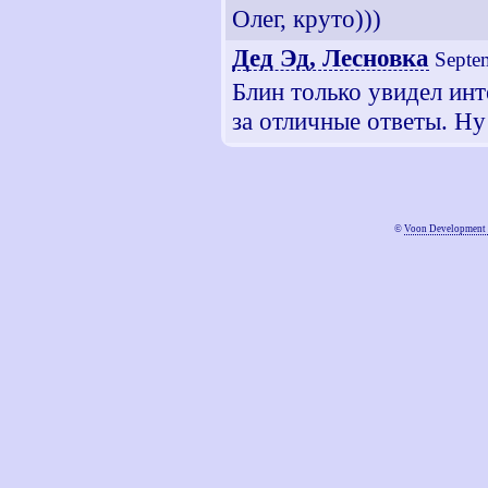
Олег, круто)))
Дед Эд, Лесновка
Septe
Блин только увидел ин
за отличные ответы. Н
©
Voon Development