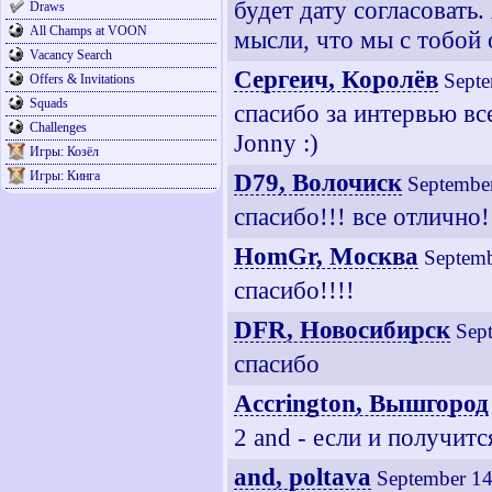
будет дату согласовать
Draws
All Champs at VOON
мысли, что мы с тобой 
Vacancy Search
Сергеич, Королёв
Septe
Offers & Invitations
Squads
спасибо за интервью вс
Challenges
Jonny :)
Игры: Козёл
Игры: Кинга
D79, Волочиск
September
спасибо!!! все отлично!
HomGr, Москва
Septemb
спасибо!!!!
DFR, Новосибирск
Sep
спасибо
Accrington, Вышгород
2 and - если и получитс
and, poltava
September 14