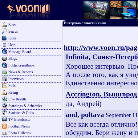
Интервью с участниками
Enter
Search
Rules
Help
http://www.voon.ru/pag
Message Board
Infinita, Санкт-Петер
Blogs
Хорошее интервью. Про
Public Guestbook
News & Reports
А после того, как я уви
Interviews
Единственно интересно
Polls
Accrington, Вышгород
Rating
Live Results
да, Андрей)
Standings & Schedules
Statistics & Odds
and, poltava
September 11
TV Broadcasts
Все как всегда отлично
Football News
обсудим. Бери жену и 
Photo Galleries