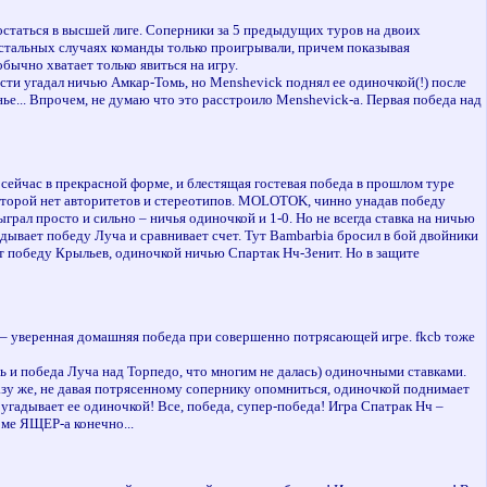
 остаться в высшей лиге. Соперники за 5 предыдущих туров на двоих
остальных случаях команды только проигрывали, причем показывая
бычно хватает только явиться на игру.
сти угадал ничью Амкар-Томь, но Menshevick поднял ее одиночкой(!) после
нье... Впрочем, не думаю что это расстроило Menshevick-а. Первая победа над
 сейчас в прекрасной форме, и блестящая гостевая победа в прошлом туре
которой нет авторитетов и стереотипов. MOLOTOK, чинно унадав победу
рал просто и сильно – ничья одиночкой и 1-0. Но не всегда ставка на ничью
ывает победу Луча и сравнивает счет. Тут Bambarbia бросил в бой двойники
т победу Крыльев, одиночкой ничью Спартак Нч-Зенит. Но в защите
и – уверенная домашняя победа при совершенно потрясающей игре. fkcb тоже
 и победа Луча над Торпедо, что многим не далась) одиночными ставками.
разу же, не давая потрясенному сопернику опомниться, одиночкой поднимает
 угадывает ее одиночкой! Все, победа, супер-победа! Игра Спатрак Нч –
роме ЯЩЕР-а конечно...