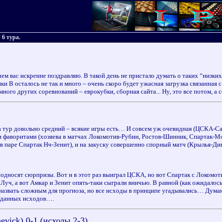
 6 тура.
ем вас искренне поздравляю. В такой день не пристало думать о таких “низких”
 B осталось не так и много – очень скоро будет ужасная загрузка связанная 
 много других соревнований – еврокубки, сборная сайта... Ну, это все потом, а
 тур довольно средний – всякие игры есть… И совсем уж очевидная (ЦСКА-Сатур
ми фаворитами (хозяева в матчах Локомотив-Рубин, Ростов-Шинник, Спартак-Мо
в паре Спартак Нч-Зенит), и на закуску совершенно спорный матч (Крылья-Дин
односят сюрпризы. Вот и в этот раз выиграл ЦСКА, но вот Спартак с Локомот
Луч, а вот Амкар и Зенит опять-таки сыграли вничью. В равной (как ожидалос
 назвать сложным для прогноза, но все исходы в принципе угадывались… Думаю
гаданных исходов….
evick) 0-1 (исходы 2-3)