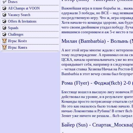
Draws
Важнейшая игра в плане борьбы за... выжы
All Champs at VOON
одержали 3 победы, но ВСЕ – над неявкам
Vacancy Search
посредственную игру. Что ж, игра оправад
Offers & Invitations
Хотя начали-то команды здорово, как буд
чего своим двойником угадал победу Луча 
Squads
явившимся соперником и аж 5-е место в та
Challenges
Милан (Bambarbia) - Волынь 
Игры: Козёл
Игры: Кинга
А вот этой игры многие ждали с нетерпени
тому подтверждение. А принимал он на с
ЦСКА, начала оригинальничать уже во втор
оправдывает себя, например в следующем 
– четкая ставка Хозяева/Ничья на Ростов
Bambarbia в этот вечер снова был безупре
Рома (Flyer) - Фоджа(fkcb) 2-0
Блестяще вошел в высшую лигу новичок Fl
действовал на уровне, и в результате зрит
Команды просто потрясающе откатали субб
Но это как оказалось было только начало
ничью Локомотива и Рубина! В ответ fkcb 
Зенит уже ничего не решала... fkcb сыграл
Байер (Sus) - Спартак_Москва