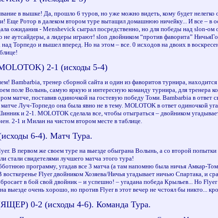
вание в вышке! Да, прошло 6 туров, но уже можно видеть, кому будет нелегко
и! Еще Ротор в далеком втором туре вытащил домашнюю ничейку... И все – в 
ала ожидания - Menshevick сыграл посредственно, но для победы над slon-ом о
то не аутсайдеры, а лидеры играют! slon двойником “против фаворита” НичьяГо
над Торпедо и вышел вперед. Но на этом – все. 0 исходов на двоих в воскресе
блице!
(MOLOTOK) 2-1 (исходы 5-4)
ем! Bambarbia, тренер сборной сайта и один из фаворитов турнира, находится
воем поле Волынь, самую яркую и интересную команду турнира, для тренера 
ом матче, поставив одиночкой на гостевую победу Томи. Bambarbia в ответ сыг
матче Луч-Торпедо она была явно не в тему. MOLOTOK в ответ одиночкой угад
-Шинник и 2-1. MOLOTOK сделала все, чтобы отыграться – двойником угадывае
чен. 2-1 и Милан на чистом втором месте в таблице.
 (исходы 6-4). Матч Тура.
yer. В первом же своем туре на выезде обыграна Волынь, а со второй попытк
ели стали свидетелями лучшего матча этого тура!
отнюю программу, угадав все 3 матча (а там напомню была ничья Амкар-Томь
. В восткеренье Flyer двойником Хозяева/Ничья угадывает ничью Спартака, и с
бросает в бой свой двойник – и успешно! – угадана победа Крыльев... Но Flyer
 на выезде очень хорошо, но против Flyer в этот вечер не чстоял бы никто... к
(ЯЩЕР) 0-2 (исходы 4-6). Команда Тура.