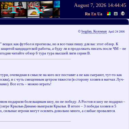
August 7, 2026
14:44:45
Ru
En
Ua
©
bogdan, Коломыя
April 24 2006
 вещах как футбол и прогнозы, но я все-таки пишу для вас этот обзор. К
с защитой кандидатской работы, а буду ли я продолжать писать после ЧМ – не
 сегодня читайте обзор 6 тура тура высшей лиги серии В.
н, очевидная в смысле на кого все поставят а не как сыграют, тут-то как
сква), и с чуть смещенным цетром тяжести (в сторону хозяев в матчах Луч-
амо). Все есть – можно играть!
ивом подарили болельщикам шоу, но не победу. А Ростов и шоу не подарил –
ь) игре Крылья-Динамо выиграли Крылья. В итоге – 3 победы хозяев и 5
, сильные игроки могут осилить довольно много, а слабые провалятся.