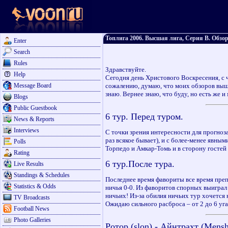
Топлига 2006. Высшая лига, Серия B. Обзор
Enter
Search
Rules
Здравствуйте.
Help
Сегодня день Христового Воскреcения, с ч
Message Board
сожалению, думаю, что моих обзоров вышки
знаю. Вернее знаю, что буду, но есть же и
Blogs
Public Guestbook
6 тур. Перед туром.
News & Reports
Interviews
С точки зрения интересности для прогноза
раз всякое бывает), и с более-менее явны
Polls
Торпедо и Амкар-Томь и в сторону гостей 
Rating
6 тур.После тура.
Live Results
Standings & Schedules
Последнее время фавориты все время преп
Statistics & Odds
ничья 0-0. Из фаворитов спорных выиграл 
ничьих! Из-за обилия ничьих тур хочется
TV Broadcasts
Ожидаю сильного расброса – от 2 до 6 у
Football News
Photo Galleries
Ротор (slon) - Айнтрахт (Mensh