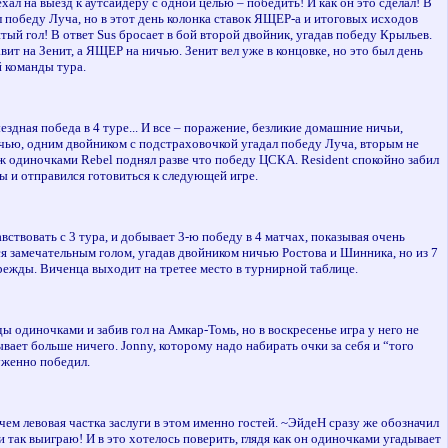
л на выезд к аутсайдеру с одной целью – победить! И как он это сделал! В
л победу Луча, но в этот день колонка ставок ЯЩЕР-а и итоговых исходов
й гол! В ответ Sus бросает в бой второй двойник, угадав победу Крыльев.
вит на Зенит, а ЯЩЕР на ничью. Зенит вел уже в концовке, но это был день
 команды тура.
дная победа в 4 туре... И все – поражение, безликие домашние ничьи,
ничью, одним двойником с подстраховочкой угадал победу Луча, вторым не
уж одиночками Rebel поднял разве что победу ЦСКА. Resident спокойно забил
ы и отправился готовиться к следующей игре.
вствовать с 3 тура, и добывает 3-ю победу в 4 матчах, показывая очень
ся замечательным голом, угадав двойником ничью Ростова и Шинника, но из 7
ежды. Виченца выходит на третее место в турнирной таблице.
 одиночками и забив гол на Амкар-Томь, но в воскресенье игра у него не
вает больше ничего. Jonny, которому надо набирать очки за себя и “того
луженно победил.
ем левовая частка заслуги в этом именно гостей. ~ЭйдеН сразу же обозначил
так выиграю! И в это хотелось поверить, глядя как он одиночками угадывает