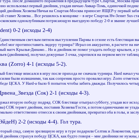
ое тура. После домашнего поражения в предыдущем туре Спартак_Москва приеха
чинно использовал первый двойник, угадав ничью Амкар-Томь, одиночкой подня
ящий двойник Хозяева/Ничья на Спартак-Москва приносит ЯЩЕР-у первый забиты
й ставит Хозяева... Все решилось в концовке – в игре Спартак Нч-Зенит Sus ста
московским одноклубникам потрясающую выездную победу 2-0 и звание лучшей
dent) 0-2 (исходы 2-4)
Единственным светлым пятном выступления Пармы в сезоне есть блестящая выез
 Rebel мог протипоставить лидеру турнира? Играл он аккуратно, в расчете на 
ный матч Крылья-Динамо... Но и двойник не помог угадать победу крыльев, а 
льев (двойником), получил дежурные 3 очка, укрепился на первом месте таблиц
а (Zorro) 4-1 (исходы 5-2).
рый блестяще вписался в игру после прихода не сначала турнира. Hard начал уча
усилия были излишними, так как сопреник просто провалил игру. Zorro отметил
обеде ЦСКА. У Hard-а было 6 попыток чтобы забить дважды. Получилось четыр
рвена_Звезда (Сок) 2-1 (исходы 4-3).
ержал вторую победу подряд. СОК блестяще отыграл субботу, угадав все исходы
ва) СОК теряет двойник, поставив Хозяева/Гости, а потом одиночками не угады
мально ответственно отнесся к своим двойникам, превратил оба в голы, и зас
йдеН) 2-2 (исходы 4-4). Гол тура.
оторый спад, самую зрелищную игру в туре подарили Селтик и Локомотив, прич
й двойник страхуя победу ЦСКА, как будто говоря – мне двойники не нужны, и 