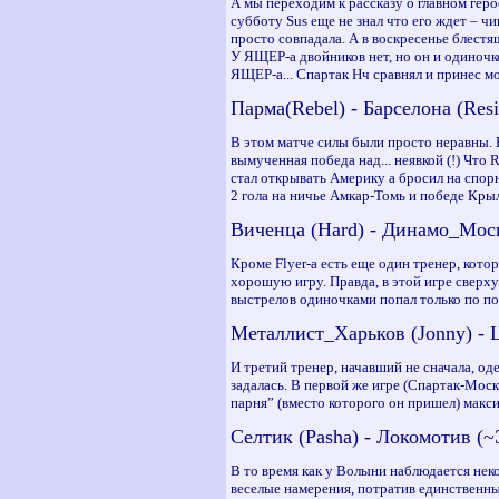
А мы переходим к рассказу о главном гер
субботу Sus еще не знал что его ждет – 
просто совпадала. А в воскресенье блест
У ЯЩЕР-а двойников нет, но он и одиночко
ЯЩЕР-а... Спартак Нч сравнял и принес 
Парма(Rebel) - Барселона (Resi
В этом матче силы были просто неравны. 
вымученная победа над... неявкой (!) Что
стал открывать Америку а бросил на спор
2 гола на ничье Амкар-Томь и победе Кры
Виченца (Hard) - Динамо_Москв
Кроме Flyer-а есть еще один тренер, кото
хорошую игру. Правда, в этой игре сверх
выстрелов одиночками попал только по п
Металлист_Харьков (Jonny) - Ц
И третий тренер, начавший не сначала, од
задалась. В первой же игре (Спартак-Моск
парня” (вместо которого он пришел) макси
Селтик (Pasha) - Локомотив (~Э
В то время как у Волыни наблюдается нек
веселые намерения, потратив единственны