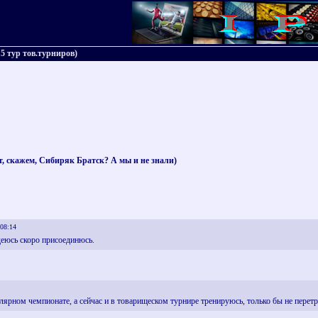
5 тур тов.турниров)
ет, скажем, Сибиряк Братск? А мы и не знали)
 08:14
еюсь скоро присоединюсь.
улярном чемпионате, а сейчас и в товарищеском турнире тренируюсь, только бы не перетр