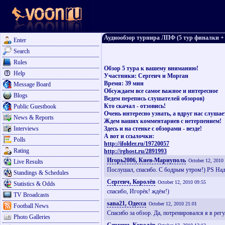
Аудиообзор турнира ЛПФ (5 тур финалки + 
Enter
Search
Rules
Обзор 5 тура к вашему вниманию!
Help
Участники: Сергеич и Морган
Время: 39 мин
Message Board
Обсуждаем все самое важное и интересное
Blogs
Ведем перепись слушателей обзоров)
Кто скачал - отзовись!
Public Guestbook
Очень интересно узнать, а вдруг нас слуша
News & Reports
Ждем ваших комментариев с нетерпением!
Interviews
Здесь и на стенке с обзорами - везде!
А вот и ссылочки:
Polls
http://ifolder.ru/19720057
Rating
http://rghost.ru/2891993
Игорь2006, Киев-Мариуполь
October 12, 2010
Live Results
Послушал, спасибо. С бодрым утром!) PS Над
Standings & Schedules
Сергеич, Королёв
October 12, 2010 09:55
Statistics & Odds
спасибо, Игорёк! ждём!)
TV Broadcasts
sana21, Одесса
October 12, 2010 21:01
Football News
Спасибо за обзор. Да, потренировался я в рег
Photo Galleries