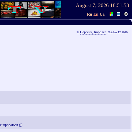
August 7, 2026
18:51:53
Ru
En
Ua
©
Сергеич, Королёв
October 12 2010
енироваться.)))