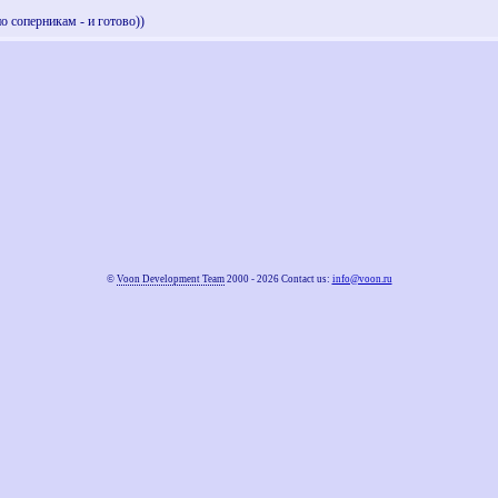
о соперникам - и готово))
©
Voon Development Team
2000 - 2026 Contact us:
info@voon.ru