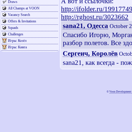
А вот и ссылочки:
Draws
http://ifolder.ru/1991774
All Champs at VOON
Vacancy Search
http://rghost.ru/3023662
Offers & Invitations
sana21, Одесса
October 
Squads
Спасибо Игорю, Морган
Challenges
Игры: Козёл
разбор полетов. Все зд
Игры: Кинга
Сергеич, Королёв
Octob
sana21, как всегда - по
©
Voon Development