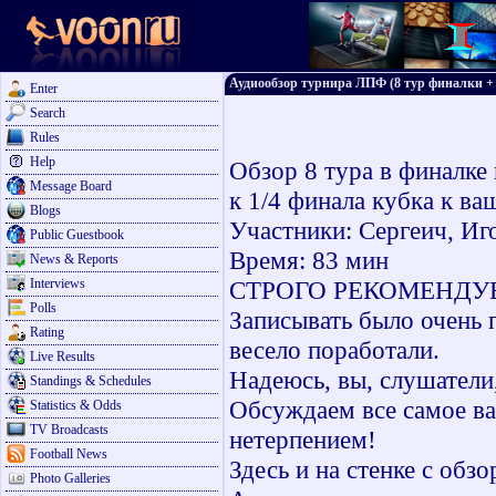
Аудиообзор турнира ЛПФ (8 тур финалки + 8
Enter
Search
Rules
Help
Обзор 8 тура в финалке 
Message Board
к 1/4 финала кубка к в
Blogs
Участники: Сергеич, Иго
Public Guestbook
Время: 83 мин
News & Reports
Interviews
СТРОГО РЕКОМЕНДУ
Polls
Записывать было очень 
Rating
весело поработали.
Live Results
Надеюсь, вы, слушатели
Standings & Schedules
Обсуждаем все самое ва
Statistics & Odds
TV Broadcasts
нетерпением!
Football News
Здесь и на стенке с обзо
Photo Galleries