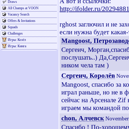
А вот и ссылочки:
Draws
http://ifolder.ru/2029488
All Champs at VOON
Vacancy Search
Offers & Invitations
rghost заглючил и не зах
Squads
если нужна будет какая-
Challenges
Mangoost, Петрозавод
Игры: Козёл
Игры: Кинга
Сергеич, Морган,спасиб
послушать..) Да,Сергеи
ником чела там )
Сергеич, Королёв
Nove
Mangoost, спасибо за ко
играл раньше, но не в 
сейчас на Арсенале Zif
играем мы командой по
chon, Алчевск
November 
Спасибо ! По-хорошем