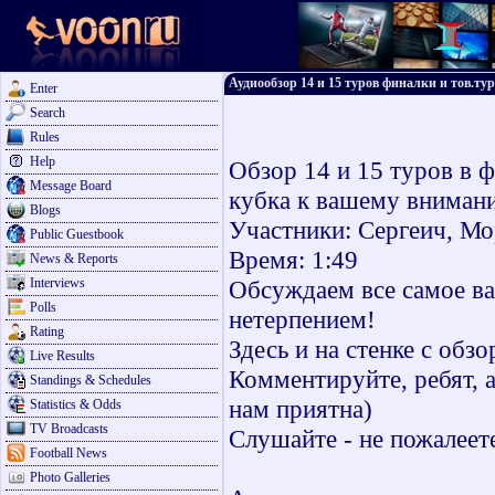
Аудиообзор 14 и 15 туров финалки и тов.ту
Enter
Search
Rules
Help
Обзор 14 и 15 туров в 
Message Board
кубка к вашему вниман
Blogs
Участники: Сергеич, Мо
Public Guestbook
Время: 1:49
News & Reports
Interviews
Обсуждаем все самое ва
Polls
нетерпением!
Rating
Здесь и на стенке с обзо
Live Results
Комментируйте, ребят, 
Standings & Schedules
нам приятна)
Statistics & Odds
TV Broadcasts
Слушайте - не пожалеет
Football News
Photo Galleries