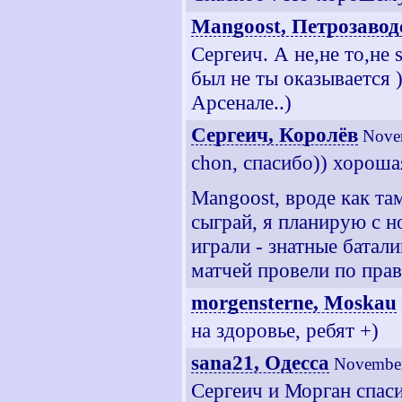
Mangoost, Петрозавод
Сергеич. А не,не то,не 
был не ты оказывается 
Арсенале..)
Сергеич, Королёв
Nove
chon, спасибо)) хороша
Mangoost, вроде как та
сыграй, я планирую с н
играли - знатные батал
матчей провели по пра
morgensterne, Moskau
на здоровье, ребят +)
sana21, Одесса
November
Сергеич и Морган спаси