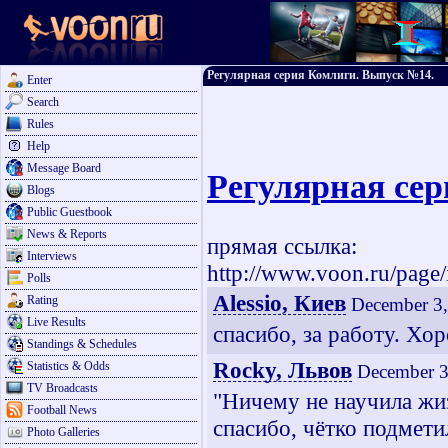
Регулярная серия Комлиги. Выпуск №14.
Enter
Search
Rules
Help
Message Board
Регулярная се
Blogs
Public Guestbook
News & Reports
прямая ссылка:
Interviews
http://www.voon.ru/page/
Polls
Alessio, Киев
Rating
December 3,
Live Results
спасибо, за работу. Хо
Standings & Schedules
Rocky, Львов
Statistics & Odds
December 3
TV Broadcasts
"Ничему не научила жизн
Football News
спасибо, чётко подметил
Photo Galleries