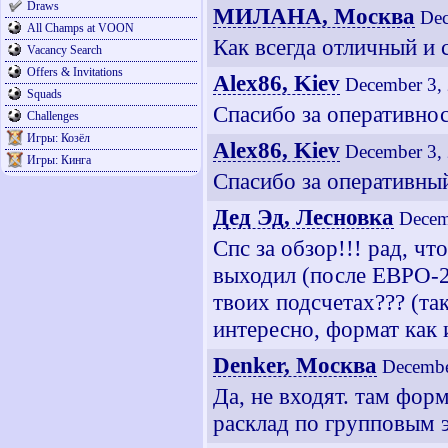
Draws
МИЛАНА, Москва
Dec
All Champs at VOON
Как всегда отличный и 
Vacancy Search
Offers & Invitations
Alex86, Kiev
December 3,
Squads
Спасибо за оперативнос
Challenges
Игры: Козёл
Alex86, Kiev
December 3,
Игры: Кинга
Спасибо за оперативны
Дед Эд, Лесновка
Decem
Спс за обзор!!! рад, чт
выходил (после ЕВРО-2
твоих подсчетах??? (та
интересно, формат как 
Denker, Москва
Decembe
Да, не входят. там форм
расклад по групповым 