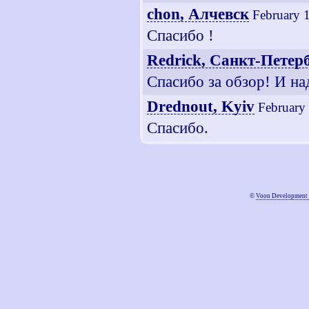
chon, Алчевск
February 
Спасибо !
Redrick, Санкт-Петер
Спасибо за обзор! И на
Drednout, Kyiv
February
Спасибо.
©
Voon Development