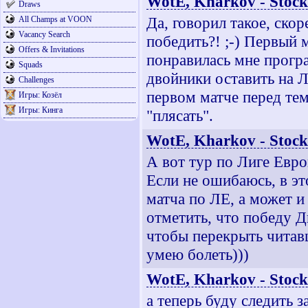
WotE, Kharkov - Stoc
Draws
Да, говорил такое, скор
All Champs at VOON
Vacancy Search
победить?! ;-) Первый 
Offers & Invitations
понравилась мне програм
Squads
двойники оставить на Л
Challenges
первом матче перед тем
Игры: Козёл
Игры: Кинга
"плясать".
WotE, Kharkov - Stoc
А вот тур по Лиге Евро
Если не ошибаюсь, в эт
матча по ЛЕ, а может и
отметить, что победу Ди
чтобы перекрыть читав
умею болеть)))
WotE, Kharkov - Stoc
а теперь буду следить 