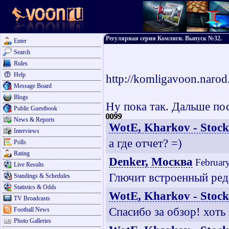
Регулярная серия Комлиги. Выпуск №32.
Enter
Search
Rules
Help
http://komligavoon.naro
Message Board
Blogs
Ну пока так. Дальше п
Public Guestbook
News & Reports
WotE, Kharkov - Stoc
Interviews
а где отчет? =)
Polls
Rating
Denker, Москва
Februar
Live Results
Глючит встроенный реда
Standings & Schedules
Statistics & Odds
WotE, Kharkov - Stoc
TV Broadcasts
Спасибо за обзор! хоть 
Football News
Photo Galleries