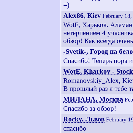
=)
Alex86, Kiev
February 18,
WotE, Харьков. Алеман
нетерпением 4 учасник
обзор! Как всегда очен
-Svetik-, Город на бел
Спасибо! Теперь пора и
WotE, Kharkov - Stoc
Romanovskiy_Alex, Kiev
В прошлый раз я тебе т
МИЛАНА, Москва
Feb
Спасибо за обзор!
Rocky, Львов
February 1
спасибо