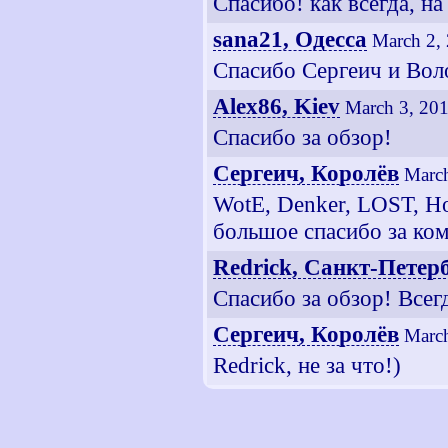
Спасибо! как всегда, н
sana21, Одесса
March 2,
Спасибо Сергеич и Вол
Alex86, Kiev
March 3, 201
Спасибо за обзор!
Сергеич, Королёв
March
WotE, Denker, LOST, H
большое спасибо за ко
Redrick, Санкт-Петер
Спасибо за обзор! Всег
Сергеич, Королёв
March
Redrick, не за что!)