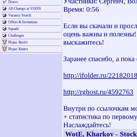
Участники: Сергеич, Во
Draws
Время: 0:56
All Champs at VOON
Vacancy Search
Offers & Invitations
Если вы скачали и прос
Squads
оцень важны и полезны!
Challenges
выскажитесь!
Игры: Козёл
Игры: Кинга
Заранее спасибо, а пока
http://ifolder.ru/2218201
http://rghost.ru/4592763
Внутри по ссылочкам мо
+ статистика по первому
Наслаждайтесь!
WotE, Kharkov - Stoc