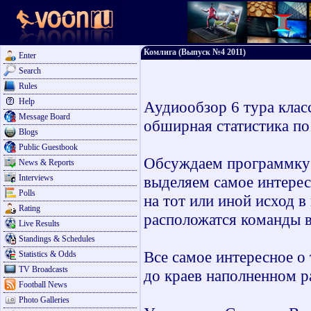
Комлига (Выпуск №4 2011)
Enter
Search
Rules
Help
Аудиообзор 6 тура клас
Message Board
обширная статистика по
Blogs
Public Guestbook
Обсуждаем программку т
News & Reports
Interviews
выделяем самое интерес
Polls
на тот или иной исход в
Rating
расположатся команды в
Live Results
Standings & Schedules
Все самое интересное о
Statistics & Odds
TV Broadcasts
до краев наполненном 
Football News
Photo Galleries