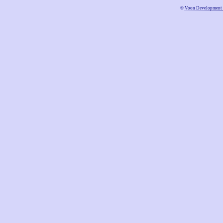
©
Voon Development