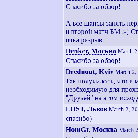
Спасибо за обзор!
А все шансы занять пер
и второй матч БМ ;-) Ст
очка разрыв.
Denker, Москва
March 2
Спасибо за обзор!
Drednout, Kyiv
March 2,
Так получилось, что в м
необходимую для прохо
"Друзей" на этом исход
LOST, Львов
March 2, 20
спасибо)
HomGr, Москва
March 2