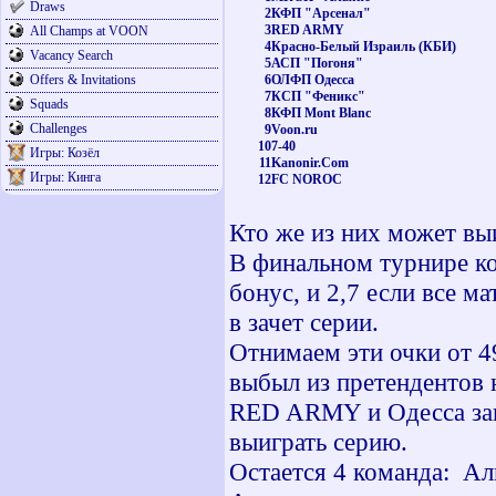
Draws
2
КФП "Арсенал"
3
RED ARMY
All Champs at VOON
4
Красно-Белый Израиль (КБИ)
Vacancy Search
5
АСП "Погоня"
Offers & Invitations
6
ОЛФП Одесса
7
КСП "Феникс"
Squads
8
КФП Mont Blanc
Challenges
9
Voon.ru
10
7-40
Игры: Козёл
11
Kanonir.Com
Игры: Кинга
12
FC NOROC
Кто же из них может вы
В финальном турнире ко
бонус, и 2,7 если все м
в зачет серии.
Отнимаем эти очки от 49
выбыл из претендентов 
RED ARMY и Одесса зак
выиграть серию.
Остается 4 команда: Ал