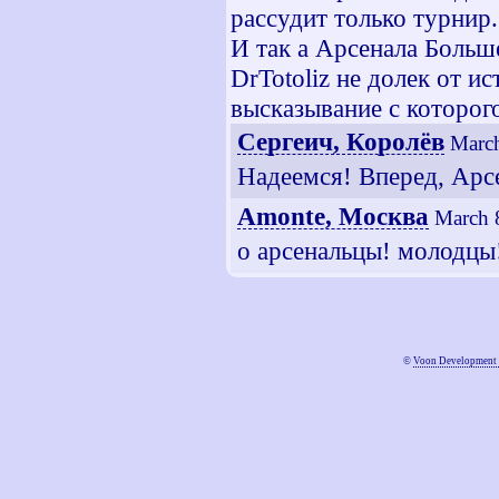
рассудит только турнир.
И так а Арсенала Больше
DrTotoliz не долек от 
высказывание с которого
Сергеич, Королёв
March
Надеемся! Вперед, Арсе
Amonte, Москва
March 
о арсенальцы! молодцы!
©
Voon Development