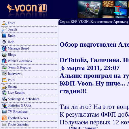
Серия KFP-VOON. Кто помешает Арсеналу 
Enter
Search
Rules
Help
Обзор подготовлен Ал
Message Board
Blogs
DrTotoliz, Галичина
. 
Public Guestbook
6 марта 2011, 23:07
News & Reports
Interviews
Альянс проиграл на ту
Polls
КФП-Voon. Ну ниче...
Rating
стадии!!!
Live Results
Standings & Schedules
Так ли это? На этот воп
Statistics & Odds
TV Broadcasts
К результатам ФФП доба
Football News
Получаем первых 12 ко
Photo Galleries
1
МКСП "Альянс"