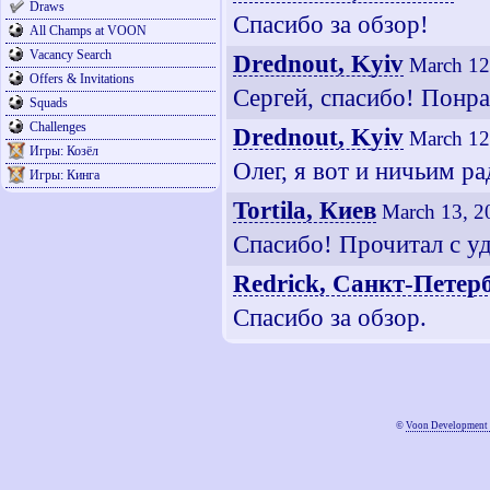
Draws
Спасибо за обзор!
All Champs at VOON
Vacancy Search
Drednout, Kyiv
March 12
Offers & Invitations
Сергей, спасибо! Понр
Squads
Challenges
Drednout, Kyiv
March 12
Игры: Козёл
Олег, я вот и ничьим ра
Игры: Кинга
Tortila, Киев
March 13, 2
Спасибо! Прочитал с у
Redrick, Санкт-Петер
Спасибо за обзор.
©
Voon Development