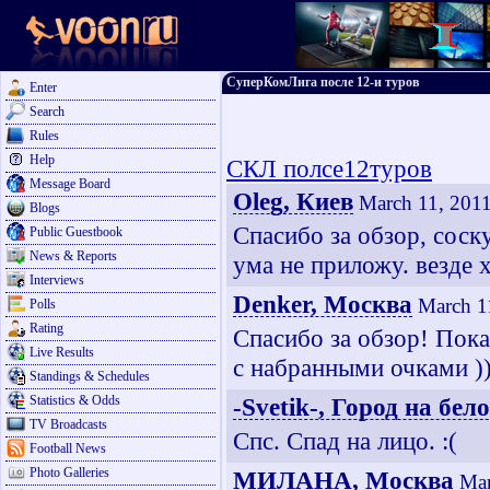
СуперКомЛига после 12-и туров
Enter
Search
Rules
Help
СКЛ полсе12туров
Message Board
Oleg, Киев
March 11, 201
Blogs
Спасибо за обзор, сос
Public Guestbook
News & Reports
ума не приложу. везде х
Interviews
Denker, Москва
March 1
Polls
Rating
Спасибо за обзор! Пока
Live Results
с набранными очками )
Standings & Schedules
Statistics & Odds
-Svetik-, Город на бел
TV Broadcasts
Спс. Спад на лицо. :(
Football News
Photo Galleries
МИЛАНА, Москва
Mar