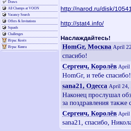
Draws
http://narod.ru/disk/105
All Champs at VOON
Vacancy Search
Offers & Invitations
http://stat4.info/
Squads
Challenges
Наслаждайтесь!
Игры: Козёл
HomGr, Москва
April 2
Игры: Кинга
спасибо!
Сергеич, Королёв
April
HomGr, и тебе спасибо!
sana21, Одесса
April 24,
Наконец прослушал обзо
за поздравления также 
Сергеич, Королёв
April
sana21, спасибо, Никол