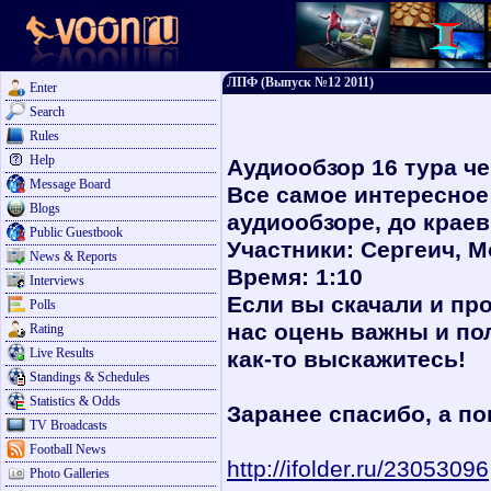
ЛПФ (Выпуск №12 2011)
Enter
Search
Rules
Help
Аудиообзор 16 тура ч
Message Board
Все самое интересное
Blogs
аудиообзоре, до крае
Public Guestbook
Участники: Сергеич, М
News & Reports
Время: 1:10
Interviews
Если вы скачали и пр
Polls
нас оцень важны и по
Rating
Live Results
как-то выскажитесь!
Standings & Schedules
Statistics & Odds
Заранее спасибо, а по
TV Broadcasts
Football News
http://ifolder.ru/23053096
Photo Galleries