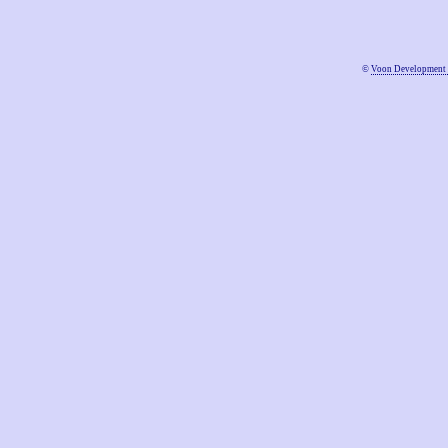
©
Voon Development