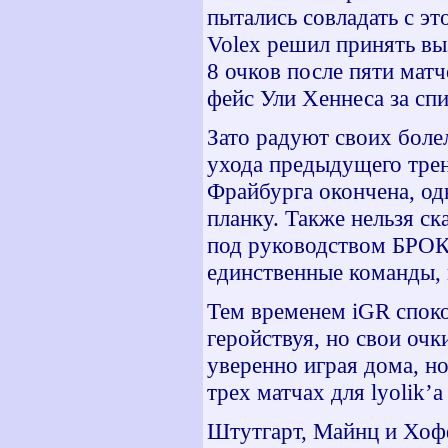
пытались совладать с э
Volex
решил принять выз
8 очков после пяти мат
фейс Ули Хеннеса за сп
Зато радуют своих бол
ухода предыдущего трен
Фрайбурга окончена, о
планку. Также нельзя ск
под руководством БРОК
единственные команды,
Тем временем
iGR
спок
геройствуя, но свои очк
уверенно играя дома, н
трех матчах для
lyolik
’
a
Штутгарт, Майнц и Хоф