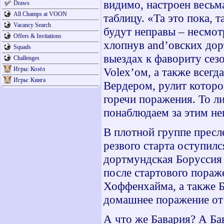
видимо, настроен весьма
Draws
All Champs at VOON
таблицу. «Та это пока, 
Vacancy Search
будут неправы – несмот
Offers & Invitations
хлопнув
and
’овских дор
Squads
выездах к фавориту сез
Challenges
Игры: Козёл
Volex
’ом, а также всег
Игры: Кинга
Вердером, рулит котор
горечи поражения. То ли
понаблюдаем за этим не
В плотной группе прес
резвого старта оступил
дортмундская Боруссия
после стартового пораж
Хоффенхайма, а также Б
домашнее поражение о
А что же Бавария? А Ба