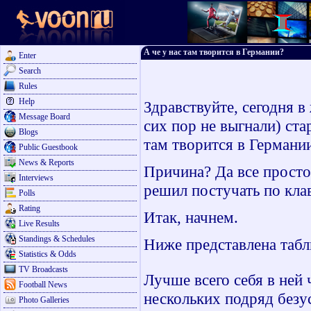
А че у нас там творится в Германии?
Enter
Search
Rules
Help
Здравствуйте, сегодня в
Message Board
сих пор не выгнали) ста
Blogs
там творится в Германи
Public Guestbook
News & Reports
Причина? Да все просто,
Interviews
решил постучать по кла
Polls
Rating
Итак, начнем.
Live Results
Standings & Schedules
Ниже представлена табл
Statistics & Odds
TV Broadcasts
Лучше всего себя в ней
Football News
нескольких подряд безу
Photo Galleries