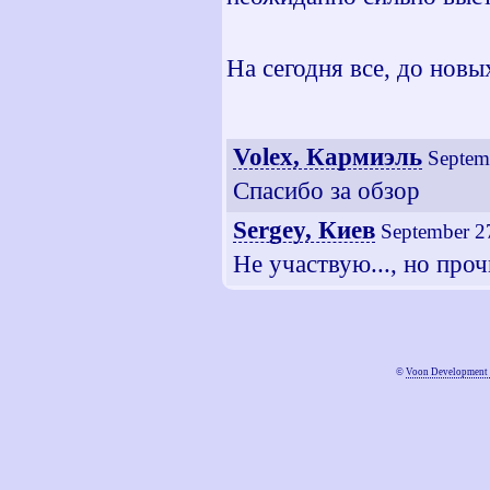
На сегодня все, до новы
Volex, Кармиэль
Septem
Спасибо за обзор
Sergey, Киев
September 2
Не участвую..., но проч
©
Voon Development