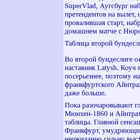
SuperVlad
, Аугсбург на
претендентов на вылет, 
провалившая старт, набр
домашнем матче с Нюр
Таблица второй бундесл
Во второй бундеслиге о
наставник
Latysh
. Коуч
посерьезнее, поэтому на
франкфуртского Айнтрах
даже больше.
Пока разочаровывают гл
Мюнхен-1860 и Айнтрахт
таблицы. Главной сенса
Франкфурт, умудряющийс
неожиданно сильно выс