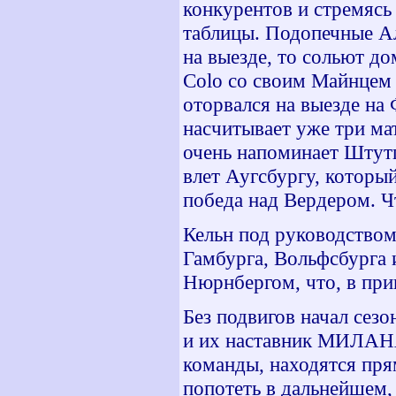
конкурентов и стремясь
таблицы. Подопечные А
на выезде, то сольют
до
Colo
со своим Майнцем н
оторвался на выезде на
насчитывает уже три ма
очень напоминает Штутг
влет Аугсбургу, который
победа над Вердером. Ч
Кельн под руководство
Гамбурга, Вольфсбурга 
Нюрнбергом, что, в при
Без подвигов начал сез
и их наставник МИЛАН
команды, находятся пря
попотеть в дальнейшем,