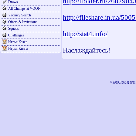
http://ifolder.ru/2607904
Draws
All Champs at VOON
Vacancy Search
http://fileshare.in.ua/500
Offers & Invitations
Squads
http://stat4.info/
Challenges
Игры: Козёл
Наслаждайтесь!
Игры: Кинга
©
Voon Development