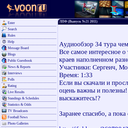
ЛПФ (Выпуск №21 2011)
Enter
Search
Rules
Help
Аудиообзор 34 тура че
Message Board
Все самое интересное о
Blogs
краев наполненном раз
Public Guestbook
Участники: Сергеич, Мо
News & Reports
Interviews
Время: 1:33
Polls
Если вы скачали и прос
Rating
оцень важны и полезны!
Live Results
выскажитесь!?
Standings & Schedules
Statistics & Odds
TV Broadcasts
Заранее спасибо, а пока
Football News
Photo Galleries