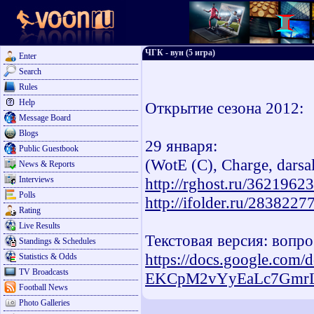
ЧГК - вун (5 игра)
Enter
Search
Rules
Help
Открытие сезона 2012:
Message Board
Blogs
29 января:
Public Guestbook
(WotE (C), Charge, dars
News & Reports
Interviews
http://rghost.ru/36219623
Polls
http://ifolder.ru/2838227
Rating
Live Results
Текстовая версия: вопро
Standings & Schedules
https://docs.google.com
Statistics & Odds
TV Broadcasts
EKCpM2vYyEaLc7GmrLY
Football News
Photo Galleries