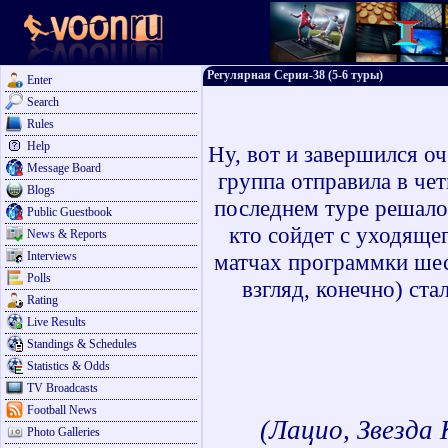
Регулярная Серия-38 (5-6 туры)
Enter
Search
Rules
Help
Ну, вот и завершился о
Message Board
группа отправила в чет
Blogs
последнем туре решалос
Public Guestbook
кто сойдет с уходяще
News & Reports
Interviews
матчах программки шес
Polls
взгляд, конечно) ста
Rating
Live Results
Standings & Schedules
Statistics & Odds
TV Broadcasts
Football News
(Лацио, Звезда
Photo Galleries