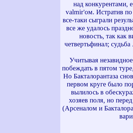
над конкурентами, е
valmir'ом. Истратив п
все-таки сыграли резул
все же удалось праздн
новость, так как 
четвертьфинал; судьба
Учитывая незавидное
побеждать в пятом туре
Но Бакталорантаза снов
первом круге было по
вылилось в обескура
хозяев поля, но пер
(Арсеналом и Бакталора
вари