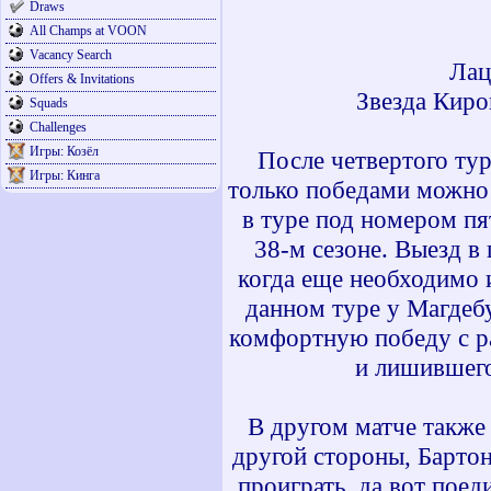
Draws
All Champs at VOON
Vacancy Search
Лац
Offers & Invitations
Звезда Киро
Squads
Challenges
Игры: Козёл
После четвертого тур
Игры: Кинга
только победами можно 
в туре под номером п
38-м сезоне. Выезд в 
когда еще необходимо и
данном туре у Магдеб
комфортную победу с ра
и лишившего
В другом матче также 
другой стороны, Бартон
проиграть, да вот поед