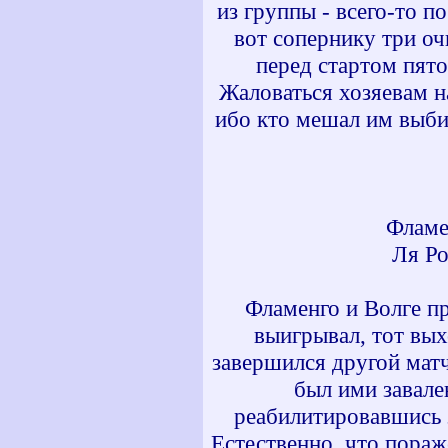
из группы - всего-то п
вот сопернику три оч
перед стартом пято
Жаловаться хозяевам н
ибо кто мешал им выбив
Фламе
Ля Р
Фламенго и Волге п
выигрывал, тот вых
завершился другой матч
был ими завале
реабилитировавшись 
Естественно, что пора