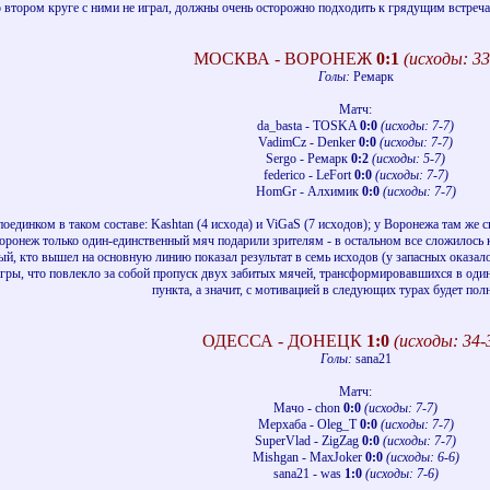
о втором круге с ними не играл, должны очень осторожно подходить к грядущим встреча
МОСКВА - ВОРОНЕЖ
0:1
(исходы: 33
Голы:
Ремарк
Матч:
da_basta - TOSKA
0:0
(исходы: 7-7)
VadimCz - Denker
0:0
(исходы: 7-7)
Sergo - Ремарк
0:2
(исходы: 5-7)
federico - LeFort
0:0
(исходы: 7-7)
HomGr - Алхимик
0:0
(исходы: 7-7)
оединком в таком составе: Kashtan (4 исхода) и ViGaS (7 исходов); у Воронежа там же 
оронеж только один-единственный мяч подарили зрителям - в остальном все сложилось к
й, кто вышел на основную линию показал результат в семь исходов (у запасных оказало
гры, что повлекло за собой пропуск двух забитых мячей, трансформировавшихся в один 
пункта, а значит, с мотивацией в следующих турах будет пол
ОДЕССА - ДОНЕЦК
1:0
(исходы: 34-
Голы:
sana21
Матч:
Мачо - chon
0:0
(исходы: 7-7)
Мерхаба - Oleg_T
0:0
(исходы: 7-7)
SuperVlad - ZigZag
0:0
(исходы: 7-7)
Mishgan - MaxJoker
0:0
(исходы: 6-6)
sana21 - was
1:0
(исходы: 7-6)