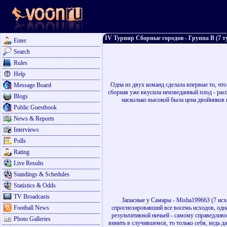
IV Турнир Сборные городов - Группа В (7 т
Enter
Search
Rules
Help
Одна из двух команд сделала впервые то, что
Message Board
сборная уже вкусила неизведанный плод - рас
Blogs
насколько высокой была цена двойников 
Public Guestbook
News & Reports
Interviews
Polls
Rating
Live Results
Standings & Schedules
Statistics & Odds
TV Broadcasts
Запасные у Самары - Misha199663 (7 исхо
Football News
спрогнозировавший все восемь исходов, одна
результативной ничьей - самому справедливо
Photo Galleries
винить в случившемся, то только себя, ведь д