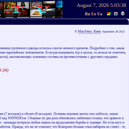
August 7, 2026
5:03:38
Ru
En
Ua
©
MaxJoker, Киев
September 28 2013
 финиша группового раунда осталось совсем немного времени. Подробнее о том, какая
ам европейских чемпионатов. Если рассматривать тур в целом, то нельзя не отметить,
кость), выставляющих основные составы на противостояния с другими городами.
4-34)
вин (7 исходов) и сбелич (6 исходов). Лучшим игроком матча стал subfocus, верно
 1:0 над WINNER'ом. Сборные по два раза обменялись забитыми голами, что привело к
ом - команда потеряла любые шансы на продолжение борьбы в турнире. Но если кого и
боток. Правда, это же не означает, что Кемерово больше очки набирать не станет - те,