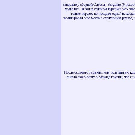
Запасные у сборной Одессы - Serginho (6 исходо
удавалось. И вот в седьмом туре нашлась сбо
только перевес по исходам одной из коман
гарантировал себе место в следующем раунде, н
После седьмого тура мы получили первую ком
внесло свою лепту в расклад группы, что ещ