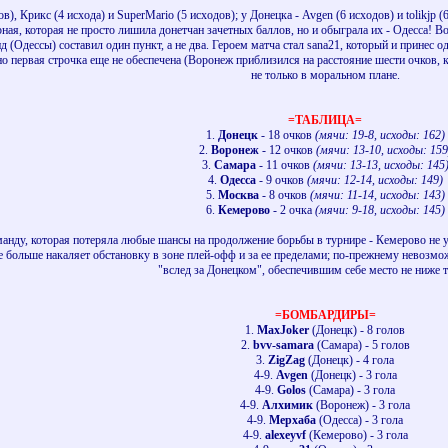
в), Крикс (4 исхода) и SuperMario (5 исходов); у Донецка - Avgen (6 исходов) и tolikjp
рная, которая не просто лишила донетчан зачетных баллов, но и обыграла их - Одесса!
д (Одессы) составил один пункт, а не два. Героем матча стал sana21, который и принес 
о первая строчка еще не обеспечена (Воронеж приблизился на расстояние шести очков, ко
не только в моральном плане.
=ТАБЛИЦА=
1.
Донецк
- 18 очков
(мячи: 19-8, исходы: 162)
2.
Воронеж
- 12 очков
(мячи: 13-10, исходы: 159
3.
Самара
- 11 очков
(мячи: 13-13, исходы: 145
4.
Одесса
- 9 очков
(мячи: 12-14, исходы: 149)
5.
Москва
- 8 очков
(мячи: 11-14, исходы: 143)
6.
Кемерово
- 2 очка
(мячи: 9-18, исходы: 145)
анду, которая потеряла любые шансы на продолжение борьбы в турнире - Кемерово не у
е больше накаляет обстановку в зоне плей-офф и за ее пределами; по-прежнему невозмо
"вслед за Донецком", обеспечившим себе место не ниже т
=БОМБАРДИРЫ=
1.
MaxJoker
(Донецк) - 8 голов
2.
bvv-samara
(Самара) - 5 голов
3.
ZigZag
(Донецк) - 4 гола
4-9.
Avgen
(Донецк) - 3 гола
4-9.
Golos
(Самара) - 3 гола
4-9.
Алхимик
(Воронеж) - 3 гола
4-9.
Мерхаба
(Одесса) - 3 гола
4-9.
alexeyvf
(Кемерово) - 3 гола