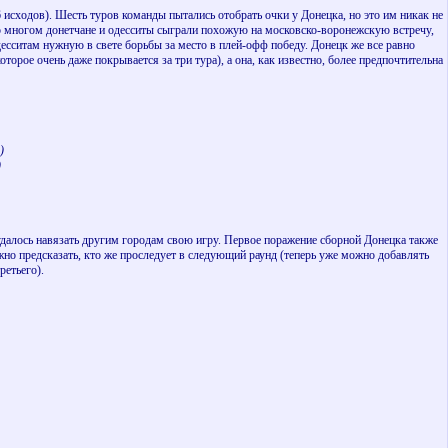
 (6 исходов). Шесть туров команды пытались отобрать очки у Донецка, но это им никак не
 Во многом донетчане и одесситы сыграли похожую на московско-воронежскую встречу,
одесситам нужную в свете борьбы за место в плей-офф победу. Донецк же все равно
торое очень даже покрывается за три тура), а она, как известно, более предпочтительна
)
)
далось навязать другим городам свою игру. Первое поражение сборной Донецка также
жно предсказать, кто же проследует в следующий раунд (теперь уже можно добавлять
ретьего).