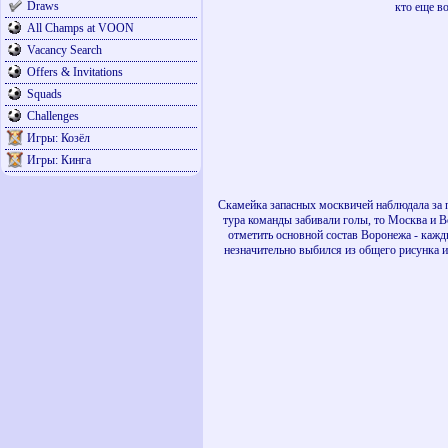
Draws
кто еще в
All Champs at VOON
Vacancy Search
Offers & Invitations
Squads
Challenges
Игры: Козёл
Игры: Кинга
Скамейка запасных москвичей наблюдала за п
тура команды забивали голы, то Москва и В
отметить основной состав Воронежа - кажды
незначительно выбился из общего рисунка и