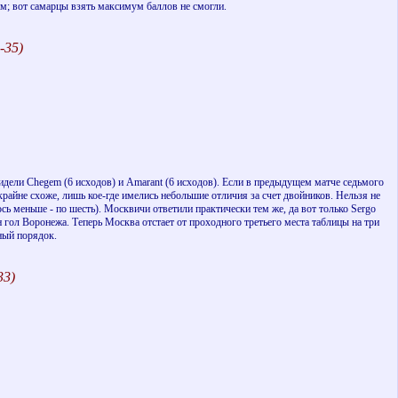
м; вот самарцы взять максимум баллов не смогли.
-35)
сидели Chegem (6 исходов) и Amarant (6 исходов). Если в предыдущем матче седьмого
райне схоже, лишь кое-где имелись небольшие отличия за счет двойников. Нельзя не
сь меньше - по шесть). Москвичи ответили практически тем же, да вот только Sergo
гол Воронежа. Теперь Москва отстает от проходного третьего места таблицы на три
ный порядок.
33)