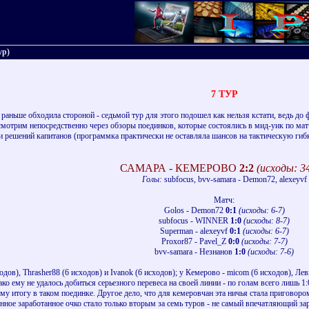
ур)
7 ТУР
 раньше обходила стороной - седьмой тур для этого подошел как нельзя кстати, ведь до
смотрим непосредственно через обзоры поединков, которые состоялись в мид-уик по матч
и решений капитанов (программка практически не оставляла шансов на тактическую гиб
САМАРА - КЕМЕРОВО
2:2
(исходы: 3
Голы:
subfocus, bvv-samara - Demon72, alexeyvf
Матч:
Golos - Demon72
0:1
(исходы: 6-7)
subfocus - WINNER
1:0
(исходы: 8-7)
Superman - alexeyvf
0:1
(исходы: 6-7)
Proxor87 - Pavel_Z
0:0
(исходы: 7-7)
bvv-samara - Незнанов
1:0
(исходы: 7-6)
дов), Thrasher88 (6 исходов) и Ivanok (6 исходов); у Кемерово - micom (6 исходов), Ле
ко ему не удалось добиться серьезного перевеса на своей линии - по голам всего лишь
му итогу в таком поединке. Другое дело, что для кемеровчан эта ничья стала приговор
анное заработанное очко стало только вторым за семь туров - не самый впечатляющий зара