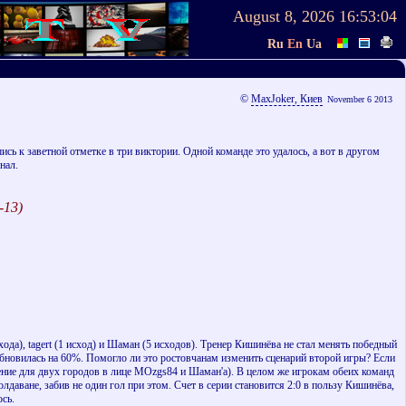
August 8, 2026
16:53:04
Ru
En
Ua
©
MaxJoker, Киев
November 6 2013
 к заветной отметке в три виктории. Одной команде это удалось, а вот в другом
нал.
-13)
схода), tagert (1 исход) и Шаман (5 исходов). Тренер Кишинёва не стал менять победный
обновилась на 60%. Помогло ли это ростовчанам изменить сценарий второй игры? Если
иление для двух городов в лице MOzgs84 и Шаман'а). В целом же игрокам обеих команд
лдаване, забив не один гол при этом. Счет в серии становится 2:0 в пользу Кишинёва,
ось.