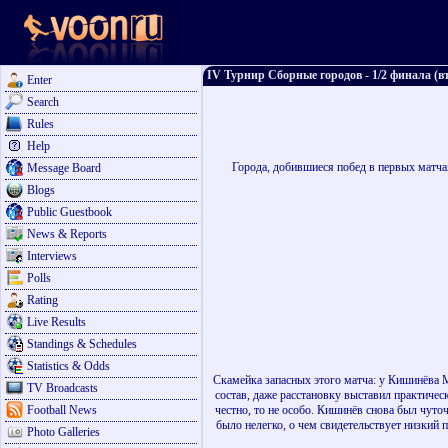
IV Турнир Сборные городов - 1/2 финала (в
Enter
Search
Rules
Help
Города, добившиеся побед в первых матча
Message Board
Blogs
Public Guestbook
News & Reports
Interviews
Polls
Rating
Live Results
Standings & Schedules
Statistics & Odds
Скамейка запасных этого матча: у Кишинёва MOz
TV Broadcasts
состав, даже расстановку выставил практичес
Football News
честно, то не особо. Кишинёв снова был чуто
было нелегко, о чем свидетельствует низкий п
Photo Galleries