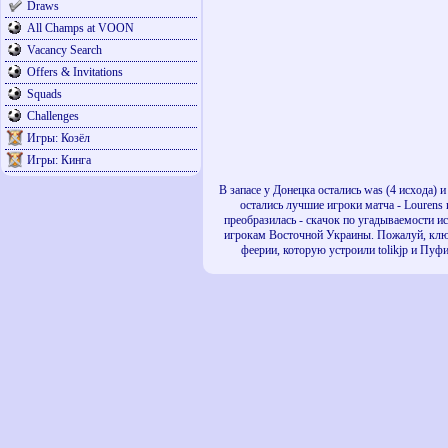
Draws
All Champs at VOON
Vacancy Search
Offers & Invitations
Squads
Challenges
Игры: Козёл
Игры: Кинга
В запасе у Донецка остались was (4 исхода) и
остались лучшие игроки матча - Lourens
преобразилась - скачок по угадываемости ис
игрокам Восточной Украины. Пожалуй, ключе
феерии, которую устроили tolikjp и Пуфи