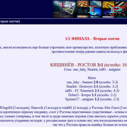
торые матчи)
1/2 ФИНАЛА - Вторые матчи
х, имели возможность еще больше упрочнить свое преимущество, вплотную приблизившись
противостоянии теперь равные шансы на выход в фи
КИШИНЁВ - РОСТОВ
3:1
(исходы: 16
Голы:
stas_luky, Skarlett, iul81 - antiginer
Матч:
stas_luky - Jammer
2:0
(исходы: 5-3)
Skarlett - Destroyer
2:1
(исходы: 3-2)
iul81 - FC Temernick
2:1
(исходы: 4-3)
Dober5 - Keeper
1:1
(исходы: 2-2)
Sprinter17 - antiginer
1:2
(исходы: 2-3)
gs84 (5 исходов), Sharovik (3 исхода) и vetali81 (2 исхода); у Ростова Alex Faust (3 и
ки идентичную первому поединку, а вот у Ростова перестановки существенные - основа 
чку сильнее соперника, в том числе и среди запасных игроков (там имелось скрытое ус
оказатель угаданных исходов: у россиян выше трех в основе нет, чем воспользовались мо
так что у Ростова права на ошибку больше не остал