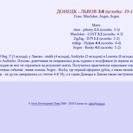
ДОНЕЦК - ЛЬВОВ
3:0
(исходы: 19-1
Голы:
MaxJoker, Avgen, Avgen
Матч:
chon - jelistoy
1:1
(исходы: 3-3)
MaxJoker - LOST
3:2
(исходы: 4-3)
ZigZag - D79
1:1
(исходы: 3-3)
tolikjp - Пуфик
4:4
(исходы: 4-4)
Avgen - Rocky
4:1
(исходы: 5-2)
 Oleg_T (3 исхода); у Львова - mukh (4 исхода), Andriyko (5 исходов) и Lourens (6 исход
 и Andriyko. Похоже, донетчанам не понравилась роль худших в полуфинале (в первом м
ходов не мог не отразиться на результате матча. Получилось практически зеркальное от
вые события: линия основы Avgen - Rocky, где первый оформил дубль, а также наличие 
к - их дуэль завершилась со счетом 4:4! Ну, а в серии Донецка и Львова также наступи
©
Voon Development Team
2000 - 2026 Contact us:
info@voon.ru