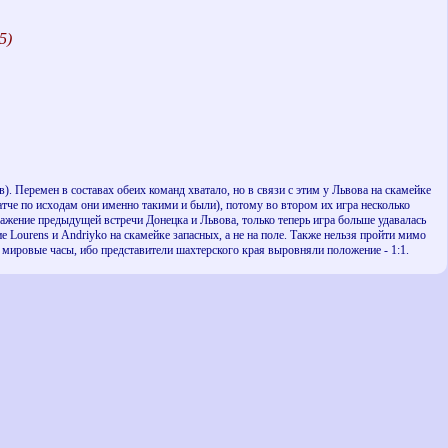
5)
ов). Перемен в составах обеих команд хватало, но в связи с этим у Львова на скамейке
атче по исходам они именно такими и были), потому во втором их игра несколько
ражение предыдущей встречи Донецка и Львова, только теперь игра больше удавалась
Lourens и Andriyko на скамейке запасных, а не на поле. Также нельзя пройти мимо
ли мировые часы, ибо представители шахтерского края выровняли положение - 1:1.