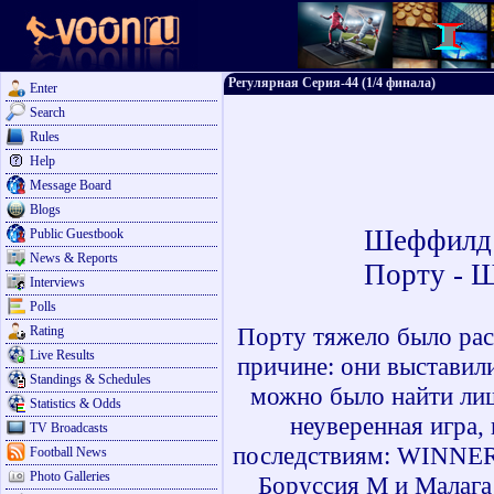
Регулярная Серия-44 (1/4 финала)
Enter
Search
Rules
Help
Message Board
Blogs
Шеффилд 
Public Guestbook
News & Reports
Порту - 
Interviews
Polls
Порту тяжело было рас
Rating
Live Results
причине: они выставил
Standings & Schedules
можно было найти лиш
Statistics & Odds
неуверенная игра,
TV Broadcasts
последствиям: WINNER 
Football News
Photo Galleries
Боруссия М и Малага 