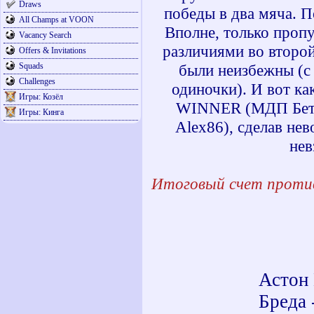
Draws
победы в два мяча. П
All Champs at VOON
Вполне, только пропу
Vacancy Search
различиями во второй
Offers & Invitations
Squads
были неизбежны (с
Challenges
одиночки). И вот ка
Игры: Козёл
WINNER (МДП Бетис 
Игры: Кинга
Alex86), сделав не
нев
Итоговый счет проти
Астон 
Бреда 