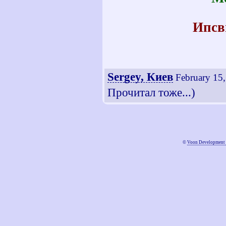
Ипсв
Sergey, Киев
February 15
Прочитал тоже...)
©
Voon Development