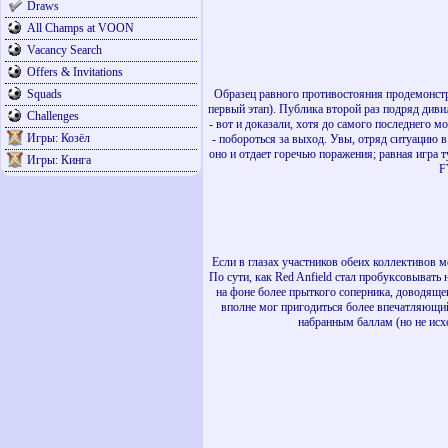
Draws
All Champs at VOON
Vacancy Search
Offers & Invitations
Squads
Образец равного противостояния продемонстри
первый этап). Публика второй раз подряд дивил
Challenges
- вот и доказали, хотя до самого последнего м
Игры: Козёл
- побороться за выход. Увы, отряд ситуацию 
оно и отдает горечью поражения; равная игра
Игры: Кинга
F
Если в глазах участников обеих коллективов м
По сути, как Red Anfield стал пробуксовывать 
на фоне более прыткого соперника, доводяще
вполне мог пригодиться более впечатляющий 
набранным баллам (но не исх