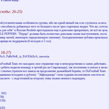
 в самом конце.
сходы: 26-25)
 (отличительная особенность группы, ибо ни одной ничьей так и не случилось за весь
 способность добиваться чего-то большего после трех стартовых неудач. Что же, хотели
 для себя" в Russian Roulette преследовали еще и довольно призрачную, но всё же цель
о CHILE PEPPERS. "Перцы" должны быть полностью довольны своим выступлением, пусть
ю разницу мячей, имеющую определяющую значение). Аплодисментами публика провожала
арищи не поддержали (6 исходов и 1 гол).
 18-27)
lOdArA, PaReNeK_iz_PaVlOdArA, zawersia
oFootball Team это находило свое отражение еще и непосредственно в самих действиях.
ребята подвели команду в третий раз на Спартакиаде), так постепенно и увязал в песке
е схватки утратили все шансы на продолжение дальнейшей борьбы, то DoFootball Team
угаданными исходами и дублем). "Энфилдовцы" стали худшим коллективом секстета по
ассвете - с подготовкой ко второму этапу можно немного подождать.
:
162)
58)
156)
145)