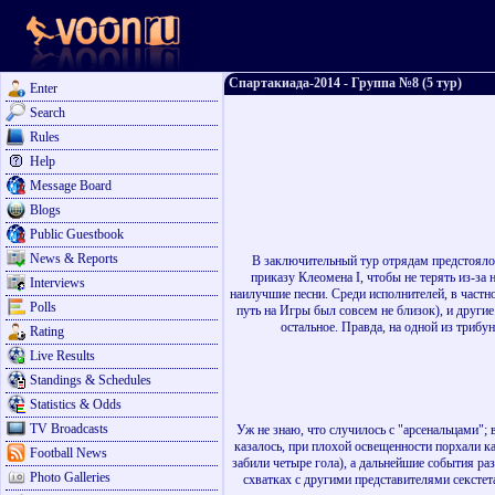
Спартакиада-2014 - Группа №8 (5 тур)
Enter
Search
Rules
Help
Message Board
Blogs
Public Guestbook
News & Reports
В заключительный тур отрядам предстояло в
приказу Клеомена I, чтобы не терять из-за
Interviews
наилучшие песни. Среди исполнителей, в частн
Polls
путь на Игры был совсем не близок), и други
остальное. Правда, на одной из трибу
Rating
Live Results
Standings & Schedules
Statistics & Odds
TV Broadcasts
Уж не знаю, что случилось с "арсенальцами"; 
казалось, при плохой освещенности порхали к
Football News
забили четыре гола), а дальнейшие события ра
Photo Galleries
схватках с другими представителями секстета