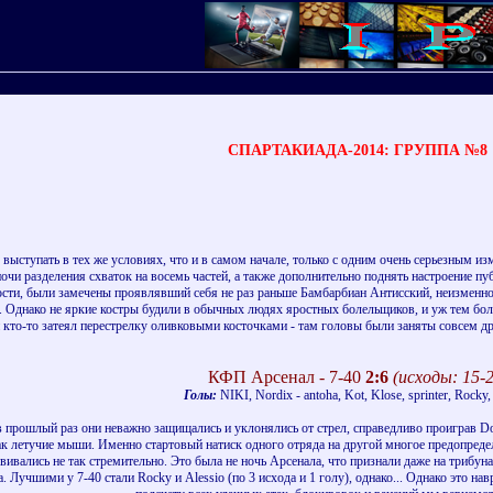
СПАРТАКИАДА-2014: ГРУППА №8
ыступать в тех же условиях, что и в самом начале, только с одним очень серьезным из
 ночи разделения схваток на восемь частей, а также дополнительно поднять настроение
ости, были замечены проявлявший себя не раз раньше Бамбарбиан Антисский, неизменно
е. Однако не яркие костры будили в обычных людях яростных болельщиков, и уж тем бол
н кто-то затеял перестрелку оливковыми косточками - там головы были заняты совсем др
КФП Арсенал - 7-40
2:6
(исходы: 15-2
Голы:
NIKI, Nordix - antoha, Kot, Klose, sprinter, Rocky,
в прошлый раз они неважно защищались и уклонялись от стрел, справедливо проиграв DoFo
ак летучие мыши. Именно стартовый натиск одного отряда на другой многое предопред
звивались не так стремительно. Это была не ночь Арсенала, что признали даже на триб
. Лучшими у 7-40 стали Rocky и Alessio (по 3 исхода и 1 голу), однако... Однако это н