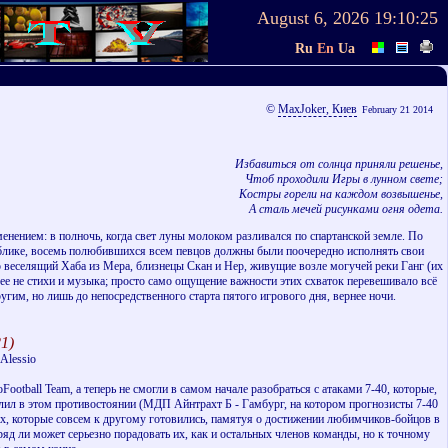
August 6, 2026
19:10:25
Ru
En
Ua
©
MaxJoker, Киев
February 21 2014
Избавиться от солнца приняли решенье,
Чтоб проходили Игры в лунном свете;
Костры горели на каждом возвышенье,
А сталь мечей рисунками огня одета.
менением: в полночь, когда свет луны молоком разливался по спартанской земле. По
 публике, восемь полюбившихся всем певцов должны были поочередно исполнять свои
 веселящий Хаба из Мера, близнецы Скан и Нер, живущие возле могучей реки Ганг (их
ее не стихи и музыка; просто само ощущение важности этих схваток перевешивало всё
угим, но лишь до непосредственного старта пятого игрового дня, вернее ночи.
1)
 Alessio
otball Team, а теперь не смогли в самом начале разобраться с атаками 7-40, которые,
елил в этом противостоянии (МДП Айнтрахт Б - Гамбург, на котором прогнозисты 7-40
унах, которые совсем к другому готовились, памятуя о достижении любимчиков-бойцов в
авряд ли может серьезно порадовать их, как и остальных членов команды, но к точному