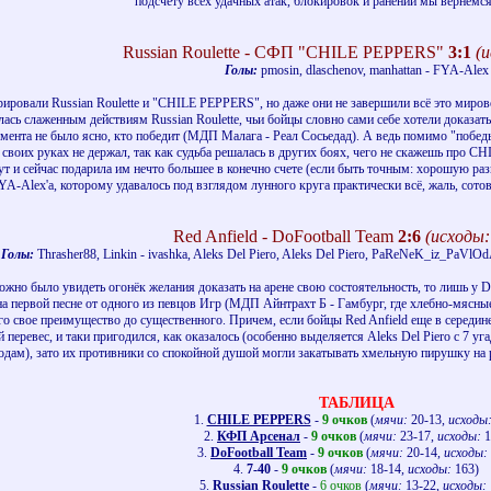
подсчету всех удачных атак, блокировок и ранений мы вернемся
Russian Roulette - СФП "CHILE PEPPERS"
3:1
(и
Голы:
pmosin, dlaschenov, manhattan - FYA-Alex
ровали Russian Roulette и "CHILE PEPPERS", но даже они не завершили всё это мировой
ась слаженным действиям Russian Roulette, чьи бойцы словно сами себе хотели доказать
омента не было ясно, кто победит (МДП Малага - Реал Сосьедад). А ведь помимо "победы
в своих руках не держал, так как судьба решалась в других боях, чего не скажешь пр
 тут и сейчас подарила им нечто большее в конечно счете (если быть точным: хорошу
YA-Alex'а, которому удавалось под взглядом лунного круга практически всё, жаль, сотов
Red Anfield - DoFootball Team
2:6
(исходы:
Голы:
Thrasher88, Linkin - ivashka, Aleks Del Piero, Aleks Del Piero, PaReNeK_iz_PaV
ожно было увидеть огонёк желания доказать на арене свою состоятельность, то лишь у D
на первой песне от одного из певцов Игр (МДП Айнтрахт Б - Гамбург, где хлебно-мясные 
го свое преимущество до существенного. Причем, если бойцы Red Anfield еще в середин
перевес, и таки пригодился, как оказалось (особенно выделяется Aleks Del Piero с 7 
одам), зато их противники со спокойной душой могли закатывать хмельную пирушку на р
ТАБЛИЦА
1.
CHILE PEPPERS
-
9 очков
(
мячи:
20-13,
исходы
2.
КФП Арсенал
-
9 очков
(
мячи:
23-17,
исходы:
1
3.
DoFootball Team
-
9 очков
(
мячи:
20-14,
исходы:
4.
7-40
-
9 очков
(
мячи:
18-14,
исходы:
163)
5.
Russian Roulette
-
6 очков
(
мячи:
13-22,
исходы: