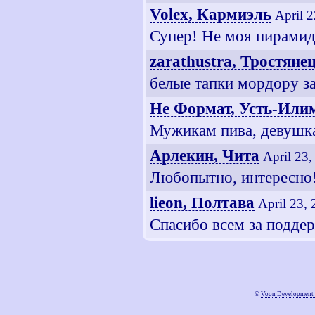
Volex, Кармиэль
April 
Супер! Не моя пирамида
zarathustra, Тростяне
белые тапки мордору за
Не Формат, Усть-Или
Мужикам пива, девушкам
Арлекин, Чита
April 23
Любопытно, интересно
lieon, Полтава
April 23,
Спасибо всем за подде
©
Voon Development