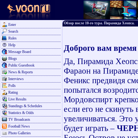
Обзор после 10-го тура. Пирамида Хеопса.
Enter
Search
Rules
Help
Доброго вам время
Message Board
Blogs
Да, Пирамида Хеопс
Public Guestbook
Фараон на Пирамид
News & Reports
Феникс предвидя см
Interviews
Polls
попытался возродитс
Rating
Мордовспирт крепко 
Live Results
Standings & Schedules
если его не скинуть 
Statistics & Odds
увеличиваться. Это 
TV Broadcasts
будет играть –
ЧЕРН
Football News
Photo Galleries
Боюсь Остров не уст