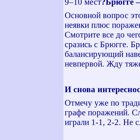
9–10 мест
?Брюгге 
Основной вопрос это
неявки плюс поражен
Смотрите все до чег
сразись с Брюгге. Б
балансирующий наве
невпервой. Жду тяж
И снова интересно
Отмечу уже по тра
графе поражений. С
играли 1-1, 2-2. Не с