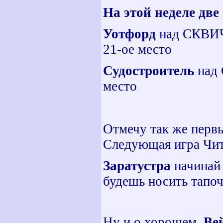
На этой неделе дв
Уотфорд
над СКВИЧе
21-ое место
Судостроитель
над 
место
Отмечу так же перв
Следующая игра Чита
Заратустра
начинай 
будешь носить тапо
Ну и о хорошем.
Ве