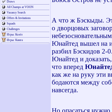
Draws
All Champs at VOON
Vacancy Search
Offers & Invitations
А что ж Бэскыды. Э
Squads
о дворцовых загово
Challenges
небезосновательными
Игры: Козёл
Игры: Кинга
Юнайтед вышел на иг
разбил Бэскидов 2-0
Юнайтед и доказать,
что вперед
Юнайтед
как же на руку эти 
бодаются между собо
навсегда.
Но опасаться нужно 