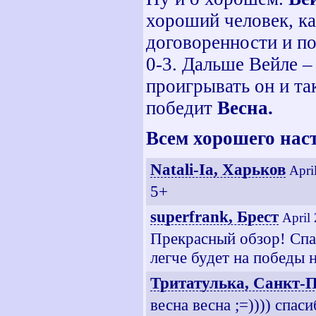
хороший человек, ка
договоренности и по
0-3. Дальше Вейле –
проигрывать он и та
победит
Весна.
Всем хорошего нас
Natali-Ia, Харьков
Apri
5+
superfrank, Брест
April
Прекрасный обзор! Спас
легче будет на победы 
Тритатулька, Санкт-П
весна весна ;=)))) спас