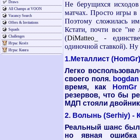
Draws
Не берущихся исходов 
All Champs at VOON
матчах. Просто игры в 
Vacancy Search
Поэтому сложилась име
Offers & Invitations
Кстати, почти все "не
Squads
(
DiMatteo_
- единств
Challenges
Игры: Козёл
одиночной ставкой). Ну 
Игры: Кинга
1.Металлист (HomGr
Легко воспользовал
своего поля.
bogdan
время, как
HomGr
резервов, что бы р
МДП стояли двойники
2. Волынь (
Serhiy
) -
Реальный шанс был 
но явная ошибка