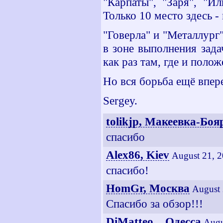
"Карпаты", "Заря", "И
Только 10 место здесь -
"Говерла" и "Металлург
в зоне выполнения зада
как раз там, где и поло
Но вся борьба ещё впере
Sergey.
tolikjp, Макеевка-Боя
спасибо
Alex86, Kiev
August 21, 
спасибо!
HomGr, Москва
August 
Спасибо за обзор!!!
DiMatteo_, Одесса
Augu