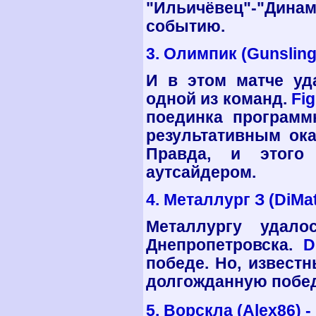
"Ильичёвец"-"Дин
событию.
3. Олимпик (
Gunsling
И в этом матче уд
одной из команд.
Fig
поединка программ
результативным ока
Правда, и этого
аутсайдером.
4. Металлург З (
DiMa
Металлургу удало
Днепропетровска.
D
победе. Но, извест
долгожданную побе
5. Ворскла (Alex86) -