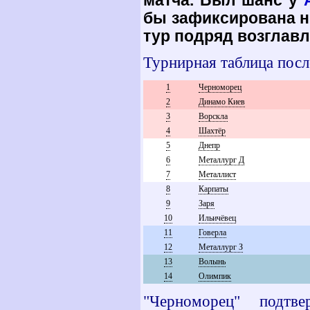
матча. Был шанс у
бы зафиксирована ни
тур подряд возглавл
Турнирная таблица посл
1
Черноморец
2
Динамо Киев
3
Ворскла
4
Шахтёр
5
Днепр
6
Металлург Д
7
Металлист
8
Карпаты
9
Заря
10
Ильичёвец
11
Говерла
12
Металлург З
13
Волынь
14
Олимпик
"Черноморец" подтве