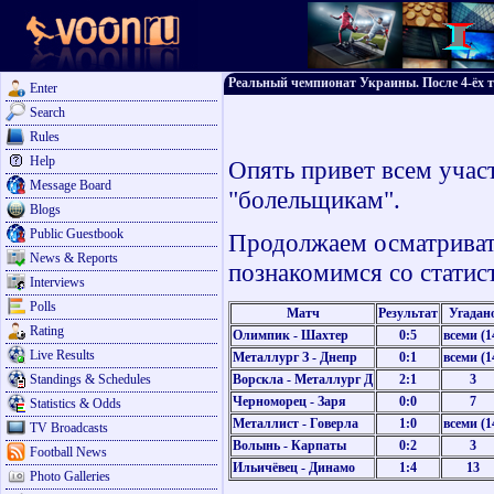
Реальный чемпионат Украины. После 4-ёх т
Enter
Search
Rules
Help
Опять привет всем учас
Message Board
"болельщикам".
Blogs
Public Guestbook
Продолжаем осматривать
News & Reports
познакомимся со статист
Interviews
Polls
Матч
Результат
Угадан
Rating
Олимпик - Шахтер
0:5
всеми (1
Live Results
Металлург З - Днепр
0:1
всеми (1
Standings & Schedules
Ворскла - Металлург Д
2:1
3
Черноморец - Заря
0:0
7
Statistics & Odds
Металлист - Говерла
1:0
всеми (1
TV Broadcasts
Волынь - Карпаты
0:2
3
Football News
Ильичёвец - Динамо
1:4
13
Photo Galleries