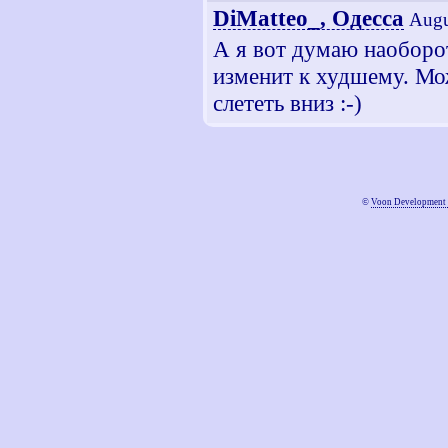
DiMatteo_, Одесса
Augu
А я вот думаю наоборот
изменит к худшему. Мож
слететь вниз :-)
©
Voon Development