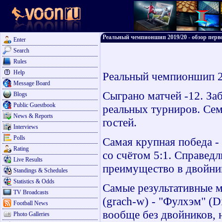
Реальный чемпионшип 2019/20 - обзор перво
Enter
Search
Rules
Help
Реальный чемпионшип 20
Message Board
Сыграно матчей -12. Заб
Blogs
Public Guestbook
реальных турниров. Сем
News & Reports
гостей.
Interviews
Polls
Самая крупная победа - 
Rating
со счётом 5:1. Справед
Live Results
преимущество в двойник
Standings & Schedules
Statistics & Odds
Самые результативные ма
TV Broadcasts
(grach-w) - "Фулхэм" (D
Football News
вообще без двойников, 
Photo Galleries