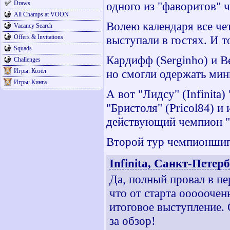
Draws
одного из "фаворитов" 
All Champs at VOON
Волею календаря все че
Vacancy Search
Offers & Invitations
выступали в гостях. И т
Squads
Кардифф (Serginho) и В
Challenges
Игры: Козёл
но смогли одержать мин
Игры: Кинга
А вот "Лидсу" (Infinita
"Бристоля" (Pricol84) и
действующий чемпион "ш
Второй тур чемпионшипа
Infinita, Санкт-Петер
Да, полный провал в п
что от старта ооооочень
итоговое выступление. 
за обзор!