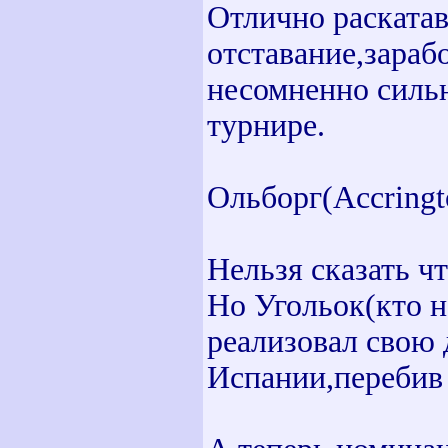
Отлично раската
отставание,зараб
несомненно сильн
турнире.
Ольборг(Accringt
Нельзя сказать ч
Но Угольок(кто н
реализовал свою 
Испании,перебив