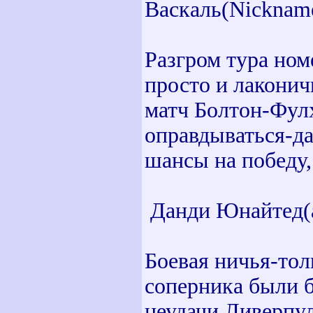
Васкаль(Nickname
Разгром тура ном
просто и лаконич
матч Болтон-Фулх
оправдываться-да
шансы на победу,
Данди Юнайтед(ar
Боевая ничья-тол
соперника были 
неудачи Ливерпул