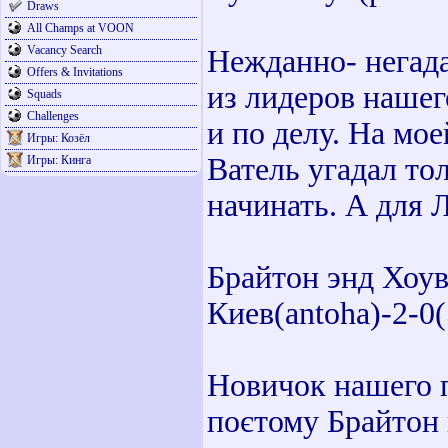
Draws
All Champs at VOON
Vacancy Search
Нежданно- негад
Offers & Invitations
из лидеров нашег
Squads
Challenges
и по делу. На мо
Игры: Козёл
Ватель угадал тол
Игры: Кинга
начинать. А для 
Брайтон энд Хоу
Киев(antoha)-2-0(
Новичок нашего п
поєтому Брайтон 