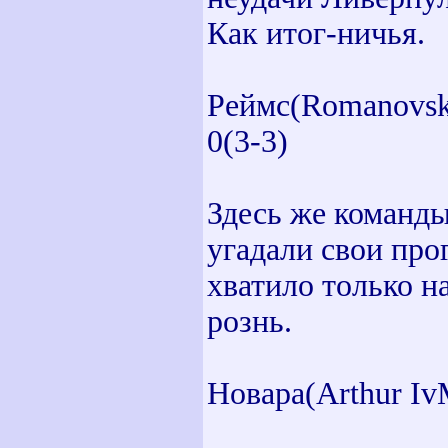
Как итог-ничья.
Реймс(Romanovsk
0(3-3)
Здесь же команды
угадали свои про
хватило только н
рознь.
Новара(Arthur Iv