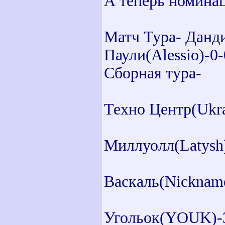
А теперь номин
Матч Тура- Данди
Паули(Alessio)-0-
Сборная тура-
Техно Центр(Ukrai
Миллуолл(Latysh
Васкаль(Nicknam
Угольок(YOUK)-