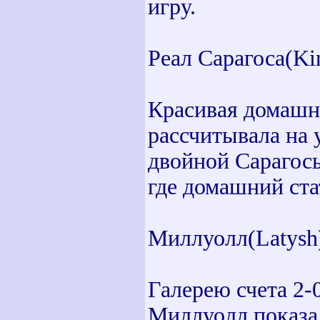
игру.
Реал Сарагоса(Ki
Красивая домашн
рассчитывала на 
двойной Сарагосы
где домашний ста
Миллуолл(Latysh)
Галерею счета 2-
Миллуолл показал