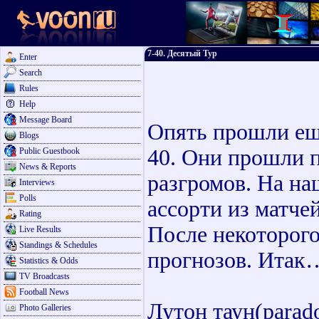
7-40. Десятый Тур
Enter
Search
Rules
Help
Message Board
Опять прошли еще
Blogs
40. Они прошли п
Public Guestbook
News & Reports
разгромов. На на
Interviews
Polls
ассорти из матче
Rating
После некоторого
Live Results
Standings & Schedules
прогнозов. Итак
Statistics & Odds
TV Broadcasts
Football News
Лутон таун(parado
Photo Galleries