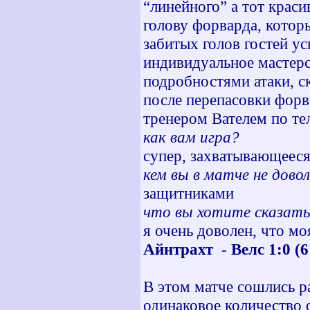
“линейного” а тот крас
голову форварда, котор
забитых голов гостей ус
индивидуальное мастерс
подробностями атаки, ск
после перепасовки форв
тренером Вателем по те
как вам игра?
супер, захватывающеес
кем вы в матче не дово
защитниками
что вы хотите сказат
я очень доволен, что м
Айнтрахт
-
Велс 1:0
(6
В этом матче сошлись р
одинаковое количество 