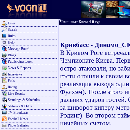
Чемпионат Киева 4-й тур
Enter
Search
Rules
Help
Кривбасс - Динамо_СК
Message Board
В Кривом Роге встречал
Blogs
Чемпионате Киева. Перв
Public Guestbook
остро атаковали, но заб
News & Reports
Interviews
гости отошли к своим в
Polls
реализация выхода один 
Rating
Фулхэм). После этого иг
Live Results
дальних ударов гостей.
Standings & Schedules
за шиворот киперу метро
Statistics & Odds
TV Broadcasts
Рэдинг). Во втором тайм
Football News
ничейных счетом.
Photo Galleries