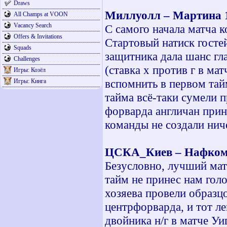
Draws
Миллуолл – Мартина 1
All Champs at VOON
Vacancy Search
С самого начала матча к
Offers & Invitations
Стартовый натиск госте
Squads
защитника дала шанс гл
Challenges
(ставка х против г в ма
Игры: Козёл
вспомнить в первом тай
Игры: Кинга
тайма всё-таки сумели п
форварда англичан прине
команды не создали ниче
ЦСКА_Киев – Нафком 1
Безусловно, лучший мат
тайм не принес нам голо
хозяева провели образц
центрфорварда, и тот л
двойника н/г в матче Уи