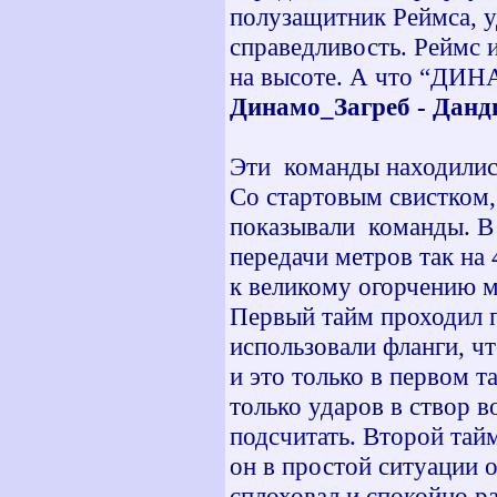
полузащитник Реймса, у
справедливость. Реймс и
на высоте. А что “ДИНАМ
Динамо_Загреб - Данд
Эти команды находились
Со стартовым свистком,
показывали команды. В 
передачи метров так на 
к великому огорчению м
Первый тайм проходил п
использовали фланги, чт
и это только в первом т
только ударов в створ 
подсчитать. Второй тай
он в простой ситуации 
сплоховал и спокойно р