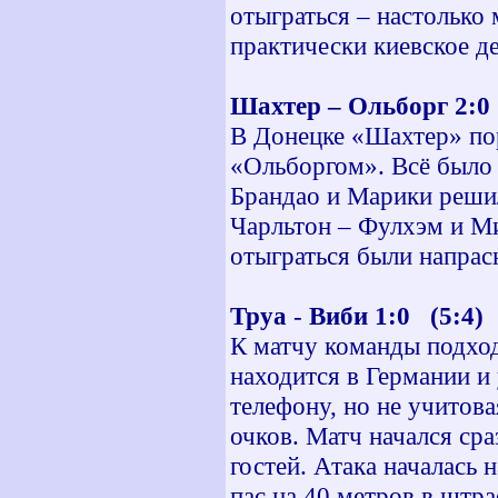
отыграться – настолько
практически киевское д
Шахтер – Ольборг 2:0 
В Донецке «Шахтер» по
«Ольборгом». Всё было 
Брандао и Марики решил
Чарльтон – Фулхэм и Ми
отыграться были напрас
Труа
-
Виби 1:0
(5:4)
К матчу команды подход
находится в Германии и
телефону, но не учитов
очков. Матч начался сра
гостей. Атака началась 
пас на 40 метров в штр