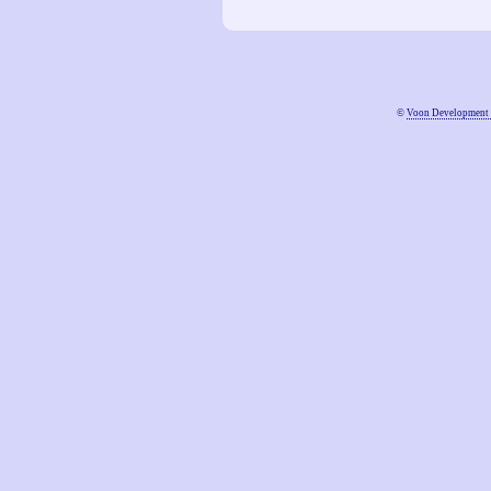
©
Voon Development