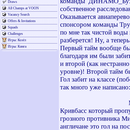
команды ДИНАМО_Буха
Draws
собственное расследова
All Champs at VOON
Vacancy Search
Оказывается авиаперев
Offers & Invitations
спонсором команды Труа
Squads
по мне так чистой воды 
Challenges
разберется! Ну, а тепер
Игры: Козёл
Первый тайм вообще был 
Игры: Кинга
благодаря им были забит
и второй (как нестранн
уровне)! Второй тайм б
Гол забит на классе (п
так много уже написа
Кривбасс который пропу
грозного противника Ми
англичане это гол на по