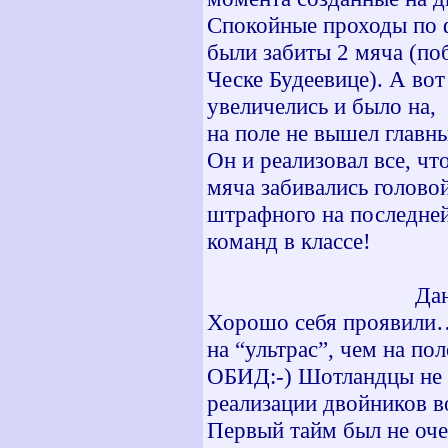
Спокойные проходы по ф
были забиты 2 мяча (по
Ческе Будеевице). А во
увеличелись и было на,
на поле не вышел главн
Он и реализовал все, ч
мяча забивались головой
штрафного на последней
команд в классе!
Да
Хорошо себя проявили…
на “ультрас”, чем на по
ОБИД:-) Шотландцы не 
реализации двойников во
Первый тайм был не оче