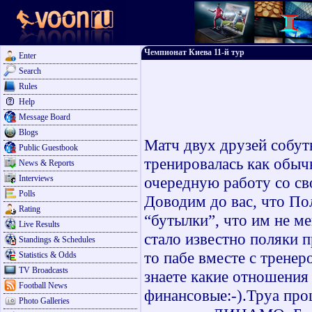
Чемпионат Киева 11-й тур
Enter
Search
Rules
Help
Message Board
Blogs
Матч двух друзей собут
Public Guestbook
тренировалась как обыч
News & Reports
Interviews
очередную работу со с
Polls
Доводим до вас, что По
Rating
“бутылки”, что им не м
Live Results
стало известно поляки 
Standings & Schedules
то пабе вместе с тренер
Statistics & Odds
TV Broadcasts
знаете какие отношения 
Football News
финансовые:-).Труа п
Photo Galleries